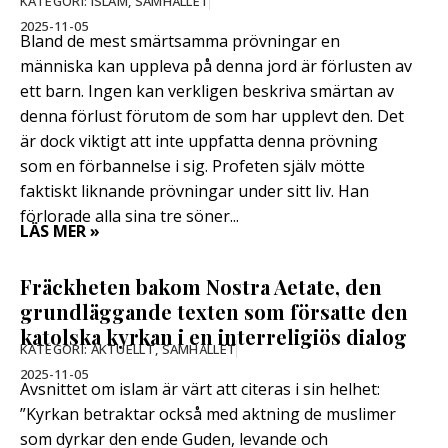
KATEGORI:
ISLAM
,
SAMHÄLLET
2025-11-05
Bland de mest smärtsamma prövningar en
människa kan uppleva på denna jord är förlusten av
ett barn. Ingen kan verkligen beskriva smärtan av
denna förlust förutom de som har upplevt den. Det
är dock viktigt att inte uppfatta denna prövning
som en förbannelse i sig. Profeten själv mötte
faktiskt liknande prövningar under sitt liv. Han
förlorade alla sina tre söner...
LÄS MER »
Fräckheten bakom Nostra Aetate, den
grundläggande texten som försatte den
katolska kyrkan i en interreligiös dialog
KATEGORI:
AKTUELLT
,
SAMHÄLLET
2025-11-05
Avsnittet om islam är värt att citeras i sin helhet:
”Kyrkan betraktar också med aktning de muslimer
som dyrkar den ende Guden, levande och