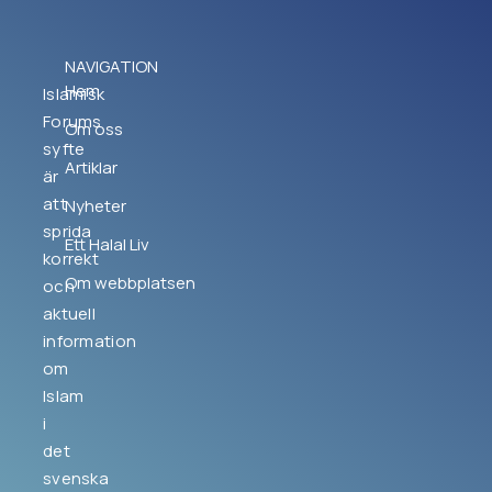
NAVIGATION
Hem
Islamisk
Forums
Om oss
syfte
Artiklar
är
att
Nyheter
sprida
Ett Halal Liv
korrekt
Om webbplatsen
och
aktuell
information
om
Islam
i
det
svenska