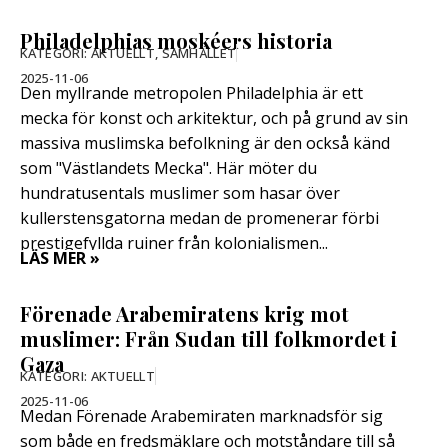
Philadelphias moskéers historia
KATEGORI:
AKTUELLT
,
SAMHÄLLET
2025-11-06
Den myllrande metropolen Philadelphia är ett
mecka för konst och arkitektur, och på grund av sin
massiva muslimska befolkning är den också känd
som "Västlandets Mecka". Här möter du
hundratusentals muslimer som hasar över
kullerstensgatorna medan de promenerar förbi
prestigefyllda ruiner från kolonialismen...
LÄS MER »
Förenade Arabemiratens krig mot
muslimer: Från Sudan till folkmordet i
Gaza
KATEGORI:
AKTUELLT
2025-11-06
Medan Förenade Arabemiraten marknadsför sig
som både en fredsmäklare och motståndare till så