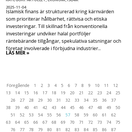
2025-11-04
Islamisk finans är strukturerad kring kärnvärden
som prioriterar hållbarhet, rättvisa och etiska
investeringar. Till skillnad från konventionella
investeringar undviker halal portföljer
räntebärande tillgångar, spekulativa satsningar och
företag involverade i förbjudna industrier...
LÄS MER »
Föregående
1
2
3
4
5
6
7
8
9
10
11
12
13
14
15
16
17
18
19
20
21
22
23
24
25
26
27
28
29
30
31
32
33
34
35
36
37
38
39
40
41
42
43
44
45
46
47
48
49
50
51
52
53
54
55
56
57
58
59
60
61
62
63
64
65
66
67
68
69
70
71
72
73
74
75
76
77
78
79
80
81
82
83
84
85
86
87