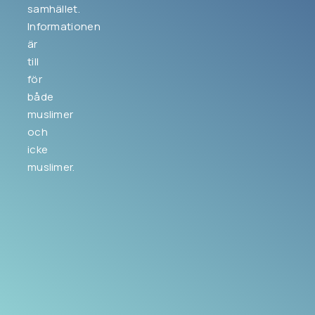
samhället.
Informationen
är
till
för
både
muslimer
och
icke
muslimer.