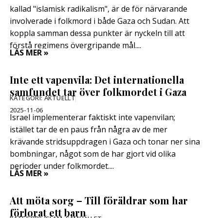
kallad "islamisk radikalism", är de för närvarande
involverade i folkmord i både Gaza och Sudan. Att
koppla samman dessa punkter är nyckeln till att
förstå regimens övergripande mål....
LÄS MER »
Inte ett vapenvila: Det internationella
samfundet tar över folkmordet i Gaza
KATEGORI:
AKTUELLT
2025-11-06
Israel implementerar faktiskt inte vapenvilan;
istället tar de en paus från några av de mer
krävande stridsuppdragen i Gaza och tonar ner sina
bombningar, något som de har gjort vid olika
perioder under folkmordet....
LÄS MER »
Att möta sorg – Till föräldrar som har
förlorat ett barn