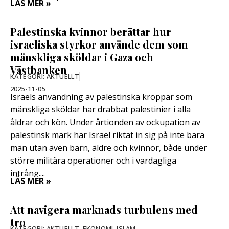
LÄS MER »
Palestinska kvinnor berättar hur
israeliska styrkor använde dem som
mänskliga sköldar i Gaza och
Västbanken
KATEGORI:
AKTUELLT
2025-11-05
Israels användning av palestinska kroppar som
mänskliga sköldar har drabbat palestinier i alla
åldrar och kön. Under årtionden av ockupation av
palestinsk mark har Israel riktat in sig på inte bara
män utan även barn, äldre och kvinnor, både under
större militära operationer och i vardagliga
intrång....
LÄS MER »
Att navigera marknads turbulens med
tro
KATEGORI:
AKTUELLT
,
EKONOMI
,
ISLAM