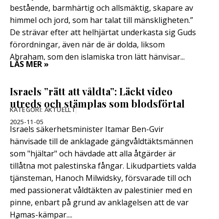
bestående, barmhärtig och allsmäktig, skapare av
himmel och jord, som har talat till mänskligheten.”
De strävar efter att helhjärtat underkasta sig Guds
förordningar, även när de är dolda, liksom
Abraham, som den islamiska tron ​​lätt hänvisar...
LÄS MER »
Israels ”rätt att våldta”: Läckt video
utreds och stämplas som blodsförtal
KATEGORI:
AKTUELLT
2025-11-05
Israels säkerhetsminister Itamar Ben-Gvir
hänvisade till de anklagade gängvåldtäktsmännen
som "hjältar" och hävdade att alla åtgärder är
tillåtna mot palestinska fångar. Likudpartiets valda
tjänsteman, Hanoch Milwidsky, försvarade till och
med passionerat våldtäkten av palestinier med en
pinne, enbart på grund av anklagelsen att de var
Hamas-kämpar....