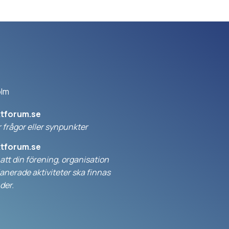
olm
ktforum.se
 frågor eller synpunkter
ktforum.se
l att din förening, organisation
anerade aktiviteter ska finnas
der.