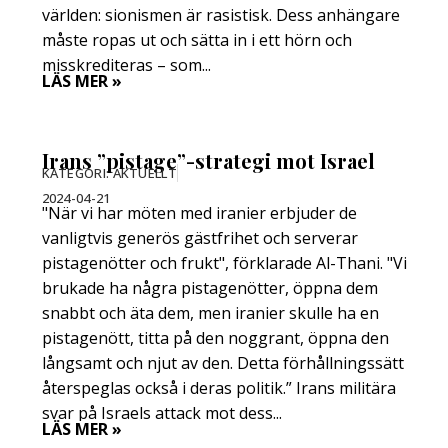
världen: sionismen är rasistisk. Dess anhängare
måste ropas ut och sätta in i ett hörn och
misskrediteras – som...
LÄS MER »
Irans ”pistage”-strategi mot Israel
KATEGORI:
AKTUELLT
2024-04-21
"När vi har möten med iranier erbjuder de
vanligtvis generös gästfrihet och serverar
pistagenötter och frukt", förklarade Al-Thani. "Vi
brukade ha några pistagenötter, öppna dem
snabbt och äta dem, men iranier skulle ha en
pistagenött, titta på den noggrant, öppna den
långsamt och njut av den. Detta förhållningssätt
återspeglas också i deras politik.” Irans militära
svar på Israels attack mot dess...
LÄS MER »