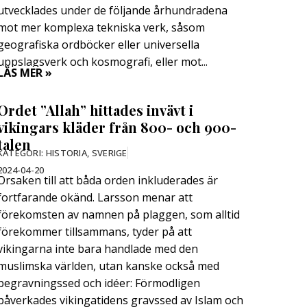
utvecklades under de följande århundradena
mot mer komplexa tekniska verk, såsom
geografiska ordböcker eller universella
uppslagsverk och kosmografi, eller mot...
LÄS MER »
Ordet ”Allah” hittades invävt i
vikingars kläder från 800- och 900-
talen
KATEGORI:
HISTORIA
,
SVERIGE
2024-04-20
Orsaken till att båda orden inkluderades är
fortfarande okänd. Larsson menar att
förekomsten av namnen på plaggen, som alltid
förekommer tillsammans, tyder på att
vikingarna inte bara handlade med den
muslimska världen, utan kanske också med
begravningssed och idéer: Förmodligen
påverkades vikingatidens gravssed av Islam och