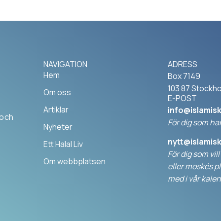
NAVIGATION
ADRESS
Hem
Box 7149
103 87 Stockh
Om oss
E-POST
Artiklar
info@islamis
 och
För dig som har
Nyheter
nytt@islamis
Ett Halal Liv
För dig som vil
Om webbplatsen
elle
r moskés pl
med i vår kalen