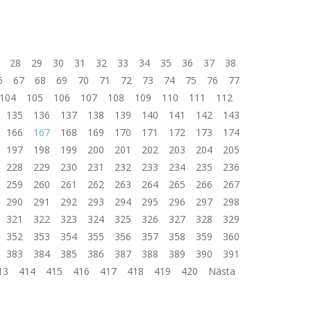
28
29
30
31
32
33
34
35
36
37
38
6
67
68
69
70
71
72
73
74
75
76
77
104
105
106
107
108
109
110
111
112
135
136
137
138
139
140
141
142
143
166
167
168
169
170
171
172
173
174
197
198
199
200
201
202
203
204
205
228
229
230
231
232
233
234
235
236
259
260
261
262
263
264
265
266
267
290
291
292
293
294
295
296
297
298
321
322
323
324
325
326
327
328
329
352
353
354
355
356
357
358
359
360
383
384
385
386
387
388
389
390
391
13
414
415
416
417
418
419
420
Nästa