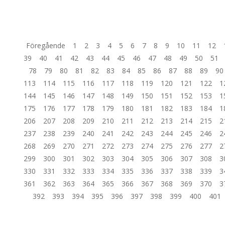
Föregående
1
2
3
4
5
6
7
8
9
10
11
12
39
40
41
42
43
44
45
46
47
48
49
50
51
78
79
80
81
82
83
84
85
86
87
88
89
90
113
114
115
116
117
118
119
120
121
122
1
144
145
146
147
148
149
150
151
152
153
1
175
176
177
178
179
180
181
182
183
184
1
206
207
208
209
210
211
212
213
214
215
2
237
238
239
240
241
242
243
244
245
246
2
268
269
270
271
272
273
274
275
276
277
2
299
300
301
302
303
304
305
306
307
308
3
330
331
332
333
334
335
336
337
338
339
3
361
362
363
364
365
366
367
368
369
370
3
392
393
394
395
396
397
398
399
400
401