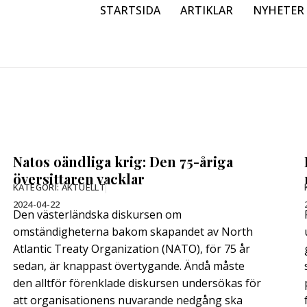
STARTSIDA
ARTIKLAR
NYHETER
Natos oändliga krig: Den 75-åriga
översittaren vacklar
KATEGORI:
AKTUELLT
2024-04-22
Den västerländska diskursen om
omständigheterna bakom skapandet av North
Atlantic Treaty Organization (NATO), för 75 år
sedan, är knappast övertygande. Ändå måste
den alltför förenklade diskursen undersökas för
att organisationens nuvarande nedgång ska