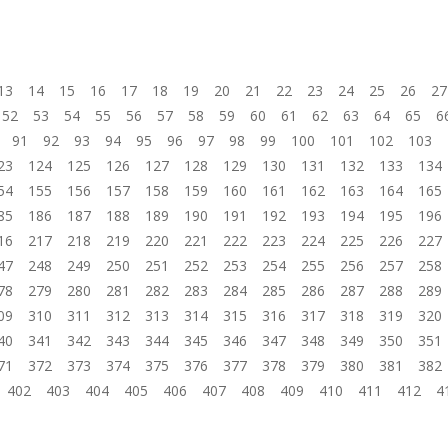
13
14
15
16
17
18
19
20
21
22
23
24
25
26
27
52
53
54
55
56
57
58
59
60
61
62
63
64
65
6
91
92
93
94
95
96
97
98
99
100
101
102
103
23
124
125
126
127
128
129
130
131
132
133
134
54
155
156
157
158
159
160
161
162
163
164
165
85
186
187
188
189
190
191
192
193
194
195
196
16
217
218
219
220
221
222
223
224
225
226
227
47
248
249
250
251
252
253
254
255
256
257
258
78
279
280
281
282
283
284
285
286
287
288
289
09
310
311
312
313
314
315
316
317
318
319
320
40
341
342
343
344
345
346
347
348
349
350
351
71
372
373
374
375
376
377
378
379
380
381
382
402
403
404
405
406
407
408
409
410
411
412
4