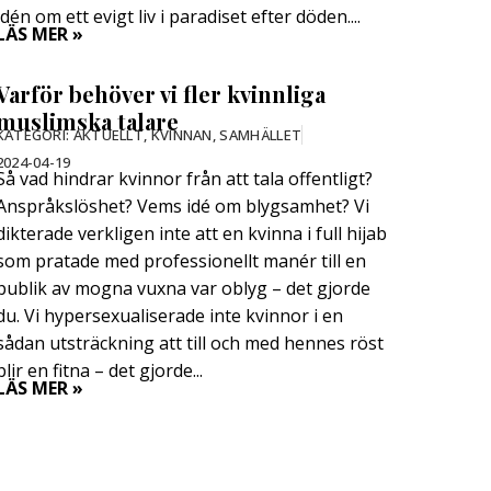
idén om ett evigt liv i paradiset efter döden....
LÄS MER »
Varför behöver vi fler kvinnliga
muslimska talare
KATEGORI:
AKTUELLT
,
KVINNAN
,
SAMHÄLLET
2024-04-19
Så vad hindrar kvinnor från att tala offentligt?
Anspråkslöshet? Vems idé om blygsamhet? Vi
dikterade verkligen inte att en kvinna i full hijab
som pratade med professionellt manér till en
publik av mogna vuxna var oblyg – det gjorde
du. Vi hypersexualiserade inte kvinnor i en
sådan utsträckning att till och med hennes röst
blir en fitna – det gjorde...
LÄS MER »