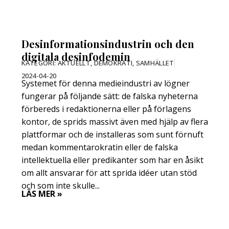
Desinformationsindustrin och den
digitala desinfodemin
KATEGORI:
AKTUELLT
,
DEMOKRATI
,
SAMHÄLLET
2024-04-20
Systemet för denna medieindustri av lögner
fungerar på följande sätt: de falska nyheterna
förbereds i redaktionerna eller på förlagens
kontor, de sprids massivt även med hjälp av flera
plattformar och de installeras som sunt förnuft
medan kommentarokratin eller de falska
intellektuella eller predikanter som har en åsikt
om allt ansvarar för att sprida idéer utan stöd
och som inte skulle...
LÄS MER »