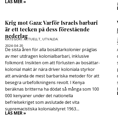
LÄS MER »
Krig mot Gaza: Varför Israels barbari
är ett tecken på dess förestående
nederlag
KATEGORI:
AKTUELLT
,
UTVALDA
2024-04-20
De sista åren för alla bosättarkolonier präglas
av mer utdragen kolonialbarbari, inklusive
folkmord. Insikten om att förlusten av bosättar-
kolonial makt är nära driver koloniala styrkor
att använda de mest barbariska metoder för att
besegra urbefolkningens revolt. I Kenya
beräknas britterna ha dödat så många som 100
000 kenyaner under det nationella
befrielsekriget som avslutade det vita
supremacistiska kolonialstyret 1963....
LÄS MER »