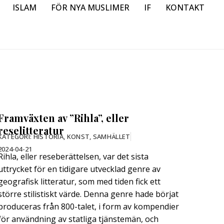
ISLAM
FÖR NYA MUSLIMER
IF
KONTAKT
Framväxten av ”Rihla”, eller
reselitteratur
KATEGORI:
HISTORIA
,
KONST
,
SAMHÄLLET
2024-04-21
Rihla, eller reseberättelsen, var det sista
uttrycket för en tidigare utvecklad genre av
geografisk litteratur, som med tiden fick ett
större stilistiskt värde. Denna genre hade börjat
produceras från 800-talet, i form av kompendier
för användning av statliga tjänstemän, och