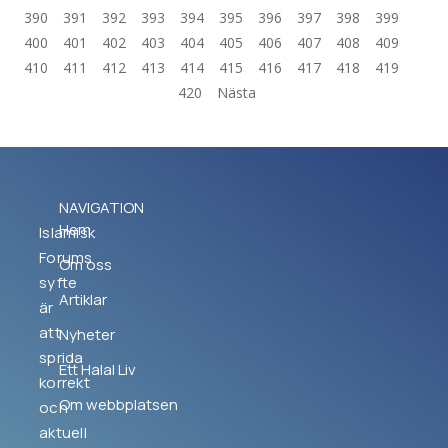
390
391
392
393
394
395
396
397
398
399
400
401
402
403
404
405
406
407
408
409
410
411
412
413
414
415
416
417
418
419
420
Nästa
NAVIGATION
Hem
Islamisk
Forums
Om oss
syfte
Artiklar
är
att
Nyheter
sprida
Ett Halal Liv
korrekt
Om webbplatsen
och
aktuell