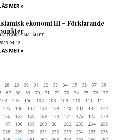
LÄS MER »
Islamisk ekonomi III – Förklarande
punkter
KATEGORI:
SAMHÄLLET
2023-04-12
LÄS MER »
28
29
30
31
32
33
34
35
36
37
38
6
67
68
69
70
71
72
73
74
75
76
77
104
105
106
107
108
109
110
111
112
135
136
137
138
139
140
141
142
143
166
167
168
169
170
171
172
173
174
197
198
199
200
201
202
203
204
205
228
229
230
231
232
233
234
235
236
259
260
261
262
263
264
265
266
267