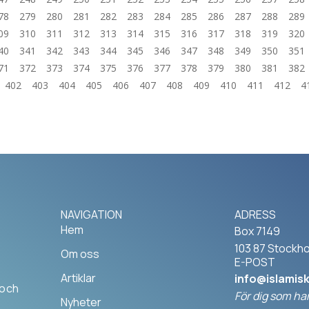
78
279
280
281
282
283
284
285
286
287
288
289
09
310
311
312
313
314
315
316
317
318
319
320
40
341
342
343
344
345
346
347
348
349
350
351
71
372
373
374
375
376
377
378
379
380
381
382
402
403
404
405
406
407
408
409
410
411
412
4
NAVIGATION
ADRESS
Hem
Box 7149
103 87 Stockh
Om oss
E-POST
Artiklar
info@islamis
 och
För dig som har
Nyheter