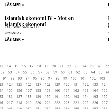
LÄS MER »
Islamisk ekonomi IV – Mot en
islamisk ekonomi
KATEGORI:
SAMHÄLLET
2023-04-12
LÄS MER »
13
14
15
16
17
18
19
20
21
22
23
24
25
26
27
52
53
54
55
56
57
58
59
60
61
62
63
64
65
6
91
92
93
94
95
96
97
98
99
100
101
102
103
23
124
125
126
127
128
129
130
131
132
133
134
54
155
156
157
158
159
160
161
162
163
164
165
85
186
187
188
189
190
191
192
193
194
195
196
16
217
218
219
220
221
222
223
224
225
226
227
47
248
249
250
251
252
253
254
255
256
257
258