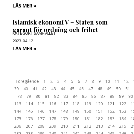
LÄS MER »
Islamisk ekonomi V – Staten som
garant för ordning och frihet
KATEGORI:
SAMHÄLLET
2023-04-12
LÄS MER »
Föregående
1
2
3
4
5
6
7
8
9
10
11
12
39
40
41
42
43
44
45
46
47
48
49
50
51
78
79
80
81
82
83
84
85
86
87
88
89
90
113
114
115
116
117
118
119
120
121
122
1
144
145
146
147
148
149
150
151
152
153
1
175
176
177
178
179
180
181
182
183
184
1
206
207
208
209
210
211
212
213
214
215
2
237
238
239
240
241
242
243
244
245
246
2