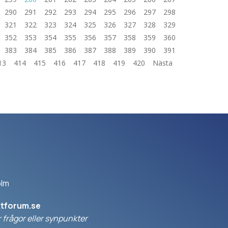
290
291
292
293
294
295
296
297
298
321
322
323
324
325
326
327
328
329
352
353
354
355
356
357
358
359
360
383
384
385
386
387
388
389
390
391
13
414
415
416
417
418
419
420
Nästa
olm
ktforum.se
 frågor eller synpunkter