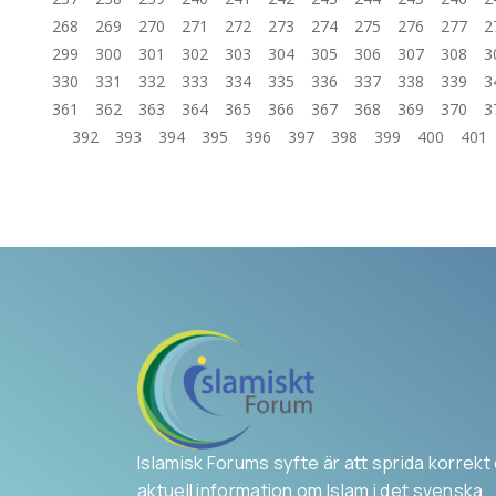
268
269
270
271
272
273
274
275
276
277
2
299
300
301
302
303
304
305
306
307
308
3
330
331
332
333
334
335
336
337
338
339
3
361
362
363
364
365
366
367
368
369
370
3
392
393
394
395
396
397
398
399
400
401
Islamisk Forums syfte är att sprida korrekt
aktuell information om Islam i det svenska