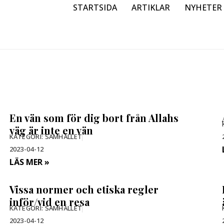
STARTSIDA
ARTIKLAR
NYHETER
En vän som för dig bort från Allahs
väg är inte en vän
KATEGORI:
SAMHÄLLET
2023-04-12
LÄS MER »
Vissa normer och etiska regler
inför/vid en resa
KATEGORI:
SAMHÄLLET
2023-04-12