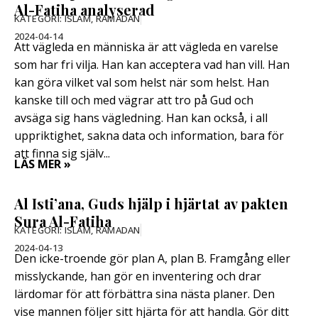
Al-Fatiha analyserad
KATEGORI:
ISLAM
,
RAMADAN
2024-04-14
Att vägleda en människa är att vägleda en varelse
som har fri vilja. Han kan acceptera vad han vill. Han
kan göra vilket val som helst när som helst. Han
kanske till och med vägrar att tro på Gud och
avsäga sig hans vägledning. Han kan också, i all
uppriktighet, sakna data och information, bara för
att finna sig själv...
LÄS MER »
Al Isti’ana, Guds hjälp i hjärtat av pakten
Sura Al-Fatiha
KATEGORI:
ISLAM
,
RAMADAN
2024-04-13
Den icke-troende gör plan A, plan B. Framgång eller
misslyckande, han gör en inventering och drar
lärdomar för att förbättra sina nästa planer. Den
vise mannen följer sitt hjärta för att handla. Gör ditt