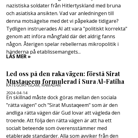
nazistiska soldater från Hitlertyskland med bruna
och asiatiska ansikten. Vad var anledningen till
denna motsägelse med det vi påpekade tidigare?
Tydligen instruerades AI att vara "politiskt korrekta"
genom att införa mångfald där det aldrig fanns
någon. Återigen spelar rebellernas mikropolitik i
händerna på etablissemangets...
LÄS MER »
Led oss på den raka vägen: förstå Sirat
Mustaqeem formulerad i Sura Al-Fatiha
KATEGORI:
ISLAM
,
RAMADAN
2024-04-14
En skillnad måste dock göras mellan den sociala
"rätta vägen" och "Sirat Mustaqeem" som är den
andliga rätta vägen där Gud lovar att vägleda den
troende. Att följa den rätta vägen är att ha ett
socialt beteende som överensstämmer med
etablerade standarder. Alla som avviker från den