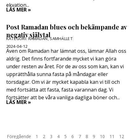
ekvation...
LÄS MER »
Post Ramadan blues och bekämpande av
negativ självtal
KATEGORI:
RAMADAN
,
SAMHÄLLET
2024-04-12
Även om Ramadan har lämnat oss, lämnar Allah oss
aldrig. Det finns fortfarande mycket vi kan göra
under resten av året. För de av oss som kan, kan vi
upprätthålla sunna fasta på måndagar eller
torsdagar. Om vi är mycket kapabla kan vi till och
med fortsätta att fasta, fasta varannan dag. Vi
fortsätter att be våra vanliga dagliga böner och...
LÄS MER »
Föregående
1
2
3
4
5
6
7
8
9
10
11
12