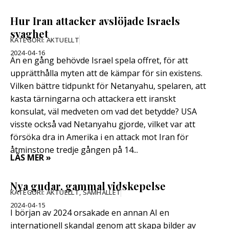
Hur Iran attacker avslöjade Israels
svaghet
KATEGORI:
AKTUELLT
2024-04-16
Än en gång behövde Israel spela offret, för att
upprätthålla myten att de kämpar för sin existens.
Vilken bättre tidpunkt för Netanyahu, spelaren, att
kasta tärningarna och attackera ett iranskt
konsulat, väl medveten om vad det betydde? USA
visste också vad Netanyahu gjorde, vilket var att
försöka dra in Amerika i en attack mot Iran för
åtminstone tredje gången på 14...
LÄS MER »
Nya gudar, gammal vidskepelse
KATEGORI:
AKTUELLT
,
SAMHÄLLET
2024-04-15
I början av 2024 orsakade en annan AI en
internationell skandal genom att skapa bilder av