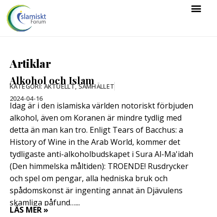
Artiklar
Alkohol och Islam
KATEGORI:
AKTUELLT
,
SAMHÄLLET
2024-04-16
Idag är i den islamiska världen notoriskt förbjuden
alkohol, även om Koranen är mindre tydlig med
detta än man kan tro. Enligt Tears of Bacchus: a
History of Wine in the Arab World, kommer det
tydligaste anti-alkoholbudskapet i Sura Al-Ma'idah
(Den himmelska måltiden): TROENDE! Rusdrycker
och spel om pengar, alla hedniska bruk och
spådomskonst är ingenting annat än Djävulens
skamliga påfund…...
LÄS MER »