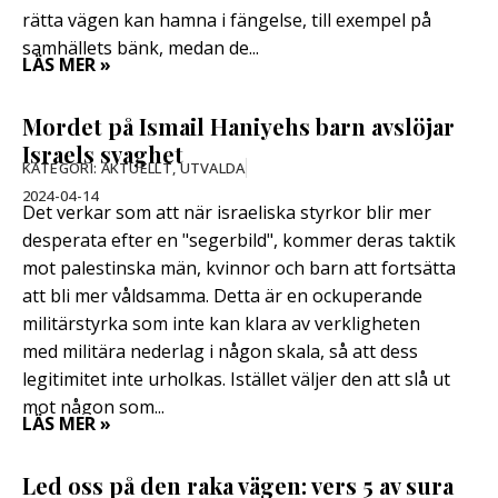
rätta vägen kan hamna i fängelse, till exempel på
samhällets bänk, medan de...
LÄS MER »
Mordet på Ismail Haniyehs barn avslöjar
Israels svaghet
KATEGORI:
AKTUELLT
,
UTVALDA
2024-04-14
Det verkar som att när israeliska styrkor blir mer
desperata efter en "segerbild", kommer deras taktik
mot palestinska män, kvinnor och barn att fortsätta
att bli mer våldsamma. Detta är en ockuperande
militärstyrka som inte kan klara av verkligheten
med militära nederlag i någon skala, så att dess
legitimitet inte urholkas. Istället väljer den att slå ut
mot någon som...
LÄS MER »
Led oss på den raka vägen: vers 5 av sura