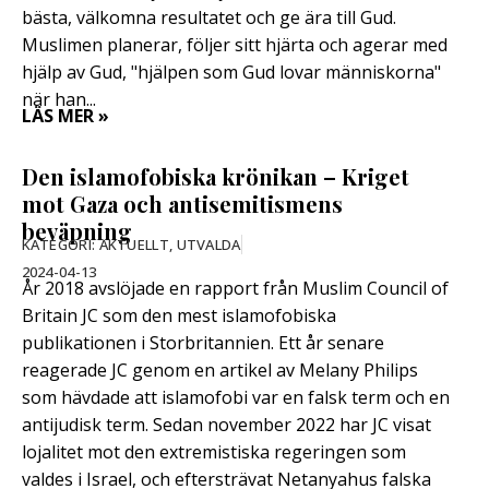
bästa, välkomna resultatet och ge ära till Gud.
Muslimen planerar, följer sitt hjärta och agerar med
hjälp av Gud, "hjälpen som Gud lovar människorna"
när han...
LÄS MER »
Den islamofobiska krönikan – Kriget
mot Gaza och antisemitismens
beväpning
KATEGORI:
AKTUELLT
,
UTVALDA
2024-04-13
År 2018 avslöjade en rapport från Muslim Council of
Britain JC som den mest islamofobiska
publikationen i Storbritannien. Ett år senare
reagerade JC genom en artikel av Melany Philips
som hävdade att islamofobi var en falsk term och en
antijudisk term. Sedan november 2022 har JC visat
lojalitet mot den extremistiska regeringen som
valdes i Israel, och eftersträvat Netanyahus falska