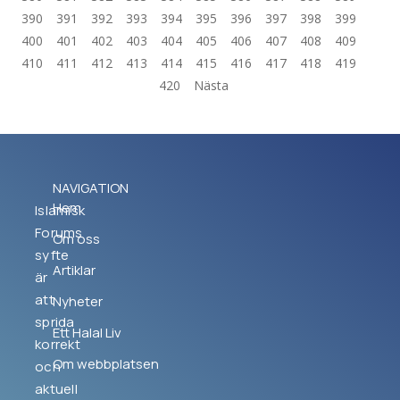
390
391
392
393
394
395
396
397
398
399
400
401
402
403
404
405
406
407
408
409
410
411
412
413
414
415
416
417
418
419
420
Nästa
NAVIGATION
Hem
Islamisk
Forums
Om oss
syfte
Artiklar
är
att
Nyheter
sprida
Ett Halal Liv
korrekt
Om webbplatsen
och
aktuell