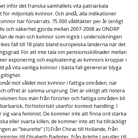
het inför det franska samhällets vita patriarkala
 för miljontals kvinnor. Och ändå, alla indikationer
 kvinnor har förvärrats. 75 000 våldtäkter per år (enligt
liv och säkerhet gjorda mellan 2007-2008 av ONDRP
llan de män och kvinnor som ingick i undersökningen
kes fall till 18 plats bland europeiska länderna när det
ngsgrad. För att inte tala om pensionsskillnader mellan
 mer exponering och exploatering av kvinnors kroppar i
ld på vita vanliga kvinnor i bästa fall genererar blyga
kgiltighet.
gomål mot våldet mot kvinnor i fattiga områden, när
och offret är samma ursprung. Det är viktigt att notera
sexismen hos män från förorter och fattiga områden bli
barbarisk, förhistoriskt utanför kontext handling. I
ror sig vara feminist. De kommer inte att finna ord starka
a eller svarta killen, de kommer inte att ha tillräckligt
ngen av ”beurette” (1).Från Chirac till Hollande, från
inister till Elisabeth Badinter, från Arlette Laguiller till