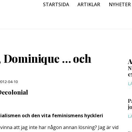
STARTSIDA
ARTIKLAR
NYHETER
a, Dominique … och
A
N
e
012-04-10
L
Decolonial
P
j
nialismen och den vita feminismens hyckleri
L
 kvinna att jag inte har någon annan lösning? Jag är vid