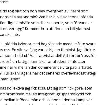
stem.
ens tid tog slut och hon blev övergiven av Pierre som
finansiella autonomin? Vad har blivit av denna infödda
t fientligt samhälle som diskriminerar, som förvandlar
ill ett verktyg? Kommer hon att finna en tillflykt med
kanske inte.
alla infödda kvinnor med begränsade medel måste svara
v oss. En vän sa: ”Jag var aldrig en feminist. Jag tänkte
r som choklad.” Vad rättvist är det! Att förebrå oss för
förebrå en fattig människa för att denne inte äter
ymme har vi mellan den dominerande vita patriarkatet,
? Hur ska vi agera när det senares överlevnadsstrategi
n manlighet?
s kollektiva jag fick lösa. Ett jag som fick göra, som
 kompromissen mellan integritet, gruppensskydd och
iss mellan infödda män och kvinnor. I denna kamp var