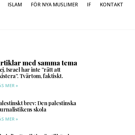
ISLAM
FÖR NYA MUSLIMER
IF
KONTAKT
rtiklar med samma tema
ej, Israel har inte ”rätt att
xistera”. Tvärtom, faktiskt.
ÄS MER »
alestinskt brev: Den palestinska
ournalistikens skola
ÄS MER »