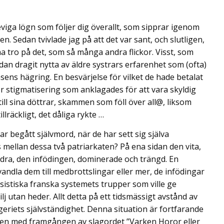
eviga lögn som följer dig överallt, som sipprar igenom
n. Sedan tvivlade jag på att det var sant, och slutligen,
ha tro på det, som så många andra flickor. Visst, som
dan dragit nytta av äldre systrars erfarenhet som (ofta)
sens hägring. En besvärjelse för vilket de hade betalat
mor stigmatisering som anklagades för att vara skyldig
till sina döttrar, skammen som föll över all@, liksom
lräckligt, det dåliga rykte …
 begått självmord, när de har sett sig själva
mellan dessa två patriarkaten? På ena sidan den vita,
ndra, den infödingen, dominerade och trängd. En
vandla dem till medbrottslingar eller mer, de infödingar
rasistiska franska systemets trupper som ville ge
j utan heder. Allt detta på ett tidsmässigt avstånd av
lgeriets självständighet. Denna situation är fortfarande
ulmen med framgången av slagordet ”Varken Horor eller