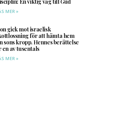
isciplin: En viktig väg till Gud
ÄS MER »
on gick mot israelisk
kottlossning för att hämta hem
in sons kropp. Hennes berättelse
r en av tusentals
ÄS MER »