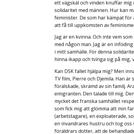
ett vägskäl och vinden knuffar mig
solidaritet med männen. Hur kan man
feminister. De som har kämpat för 
att få till uppkomsten av feminismen
Jag är en kvinna. Och inte vem som h
med någon man. Jag är en inföding och
i mitt samhälle. För denna solidari
hinna ikapp och tvinga sig på mig, var
Kan DSK fallet hjälpa mig? Men inna
TV film, Pierre och Djemila. Han är s
förälskade, skrämd av sin familj. Arab
emigranten. Den talade till mig. De
mycket det franska samhället respe
som fick mig att glömma att min far,
(arbetstagare), en exploaterade, so
en invandrares hustru och tog oss 
föräldrars dotter, att de behandlad