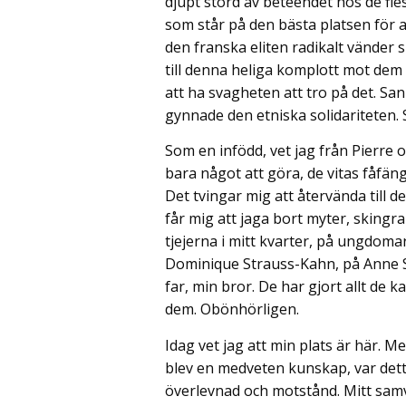
djupt störd av beteendet hos de fles
som står på den bästa platsen för a
den franska eliten radikalt vänder 
till denna heliga komplott mot dem 
att ha svagheten att tro på det. San
gynnade den etniska solidariteten. 
Som en infödd, vet jag från Pierre oc
bara något att göra, de vitas fåfän
Det tvingar mig att återvända till d
får mig att jaga bort myter, skingr
tjejerna i mitt kvarter, på ungdoma
Dominique Strauss-Kahn, på Anne Sin
far, min bror. De har gjort allt de k
dem. Obönhörligen.
Idag vet jag att min plats är här. M
blev en medveten kunskap, var detta 
överlevnad och motstånd. Mitt samv