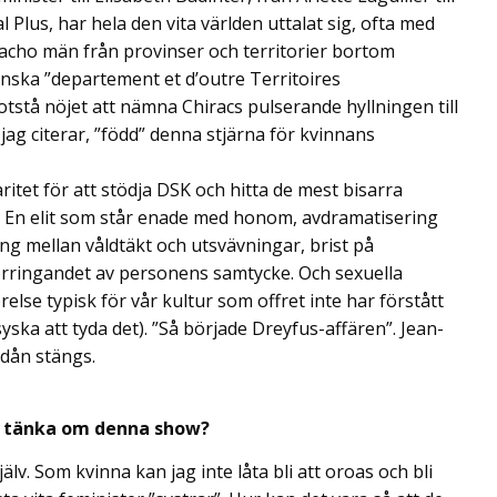
al Plus, har hela den vita världen uttalat sig, ofta med
acho män från provinser och territorier bortom
ska ”departement et d’outre Territoires
otstå nöjet att nämna Chiracs pulserande hyllningen till
jag citerar, ”född” denna stjärna för kvinnans
ritet för att stödja DSK och hitta de mest bisarra
 En elit som står enade med honom, avdramatisering
xling mellan våldtäkt och utsvävningar, brist på
örringandet av personens samtycke. Och sexuella
else typisk för vår kultur som offret inte har förstått
ska att tyda det). ”Så började Dreyfus-affären”. Jean-
idån stängs.
r tänka om denna show?
älv. Som kvinna kan jag inte låta bli att oroas och bli