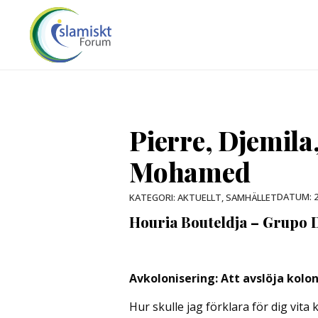
Pierre, Djemil
Mohamed
DATUM:
2
KATEGORI:
AKTUELLT
,
SAMHÄLLET
Houria Bouteldja – Grupo 
Avkolonisering: Att avslöja kolo
Hur skulle jag förklara för dig vita