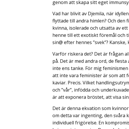
genom att skapa sitt eget immunsy
Vad har blivit av Djemila, när idyll
flyttade till andra himlen? Och den 
kvinna, isolerade och utsatta av et
henne till ett exotiskt föremål och t
sin@ efter hennes ”svek”? Kanske, 
Varför riskera det? Det är frågan 
på. Det är med andra ord, de flesta a
inte ens tanke. För mig feminismen ä
att inte vara feminister är som att 
kaviar. Precis. Vilket handlingsutr
och ”vår”, infödda och underkuvade
är att exponera bröstet, att visa si
Det är denna ekvation som kvinnorna
om detta var ingenting, den svåra
individuell frigörelse. En komprom