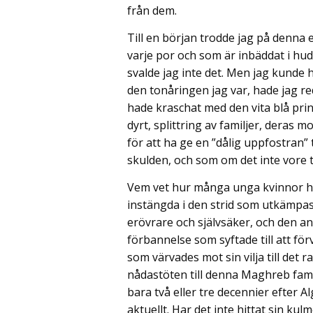
från dem.
Till en början trodde jag på denna 
varje por och som är inbäddat i hude
svalde jag inte det. Men jag kunde 
den tonåringen jag var, hade jag re
hade kraschat med den vita blå prin
dyrt, splittring av familjer, deras 
för att ha ge en ”dålig uppfostran” 
skulden, och som om det inte vore til
Vem vet hur många unga kvinnor har
instängda i den strid som utkämpas 
erövrare och självsäker, och den a
förbannelse som syftade till att för
som värvades mot sin vilja till det 
nådastöten till denna Maghreb famil
bara två eller tre decennier efter A
aktuellt. Har det inte hittat sin k