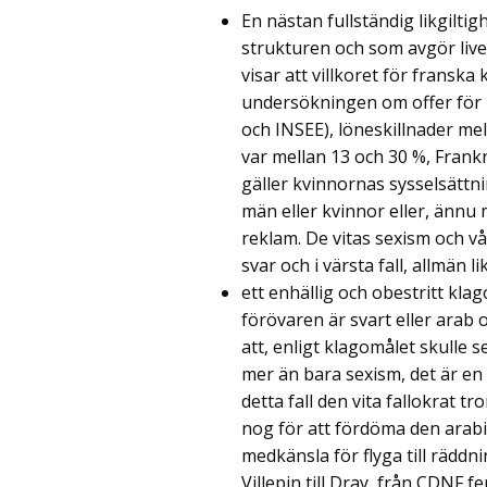
En nästan fullständig likgiltig
strukturen och som avgör livet
visar att villkoret för franska
undersökningen om offer för 
och INSEE), löneskillnader me
var mellan 13 och 30 %, Frankri
gäller kvinnornas sysselsättni
män eller kvinnor eller, ännu
reklam. De vitas sexism och vå
svar och i värsta fall, allmän li
ett enhällig och obestritt kla
förövaren är svart eller arab 
att, enligt klagomålet skulle 
mer än bara sexism, det är en 
detta fall den vita fallokrat t
nog för att fördöma den arabisk
medkänsla för flyga till räddni
Villepin till Dray, från CDNF fem