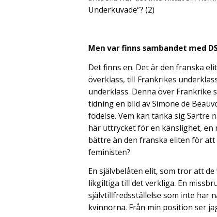
Underkuvade”? (2)
Men var finns sambandet med D
Det finns en. Det är den franska eli
överklass, till Frankrikes underkla
underklass. Denna över Frankrike s
tidning en bild av Simone de Beauv
födelse. Vem kan tänka sig Sartre n
här uttrycket för en känslighet, en
bättre än den franska eliten för at
feministen?
En självbelåten elit, som tror att d
likgiltiga till det verkliga. En mi
självtillfredsställelse som inte har
kvinnorna. Från min position ser jag