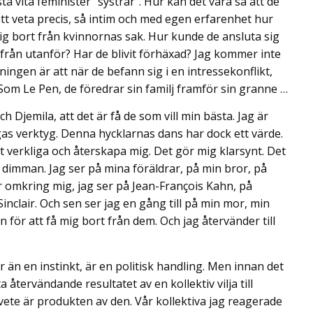
ta vita feminister ”systrar”. Hur kan det vara så att de
tt veta precis, så intim och med egen erfarenhet hur
sig bort från kvinnornas sak. Hur kunde de ansluta sig
från utanför? Har de blivit förhäxad? Jag kommer inte
ningen är att när de befann sig i en intressekonflikt,
Som Le Pen, de föredrar sin familj framför sin granne …
h Djemila, att det är få de som vill min bästa. Jag är
gas verktyg. Denna hycklarnas dans har dock ett värde.
et verkliga och återskapa mig. Det gör mig klarsynt. Det
a dimman. Jag ser på mina föräldrar, på min bror, på
r omkring mig, jag ser på Jean-François Kahn, på
clair. Och sen ser jag en gång till på min mor, min
an för att få mig bort från dem. Och jag återvänder till
er än en instinkt, är en politisk handling. Men innan det
återvändande resultatet av en kollektiv vilja till
ete är produkten av den. Vår kollektiva jag reagerade