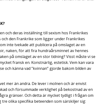
SK?
ten och deras inställning till sexism hos Frankrikes
ss och den Frankrike som ligger under Frankrikes
om inte tvekade att publicera på omslaget av en
oir, naken, för att fira hundraårsminnet av hennes
aken på omslaget av en stor tidning? Visst måste vi se
 mycket fransk en. Konstnärlig, estetisk. Vem kan vara
t se och känna vad ”kvinnan” gjorde bakom bilden av
e vet mer än andra. De lever i molnen och är envist
ssbrukad och försummade verklighet på bekostnad av en
 några gränser. Och detta är mycket tydligt i frågan om
 tre olika specifika beteenden som särskiljer sig: