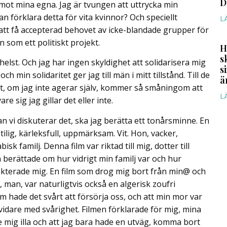
D
 mot mina egna. Jag är tvungen att uttrycka min
 förklara detta för vita kvinnor? Och speciellt
L
att få accepterad behovet av icke-blandade grupper för
 som ett politiskt projekt.
H
s
elst. Och jag har ingen skyldighet att solidarisera mig
s
 min solidaritet ger jag till män i mitt tillstånd. Till de
ä
tet, om jag inte agerar själv, kommer så småningom att
L
e sig jag gillar det eller inte.
n vi diskuterar det, ska jag berätta ett tonårsminne. En
tilig, kärleksfull, uppmärksam. Vit. Hon, vacker,
isk familj. Denna film var riktad till mig, dotter till
n berättade om hur vidrigt min familj var och hur
kterade mig. En film som drog mig bort från min@ och
 man, var naturligtvis också en algerisk zoufri
m hade det svårt att försörja oss, och att min mor var
vidare med svårighet. Filmen förklarade för mig, mina
e mig illa och att jag bara hade en utväg, komma bort