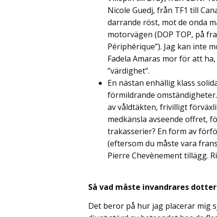
Nicole Guedj, från TF1 till Can
darrande röst, mot de onda m
motorvägen (DOP TOP, på fran
Périphérique”). Jag kan inte m
Fadela Amaras mor för att ha, 
”värdighet”.
En nästan enhällig klass solida
förmildrande omständigheter.
av våldtäkten, frivilligt förvä
medkänsla avseende offret, f
trakasserier? En form av förför
(eftersom du måste vara fransy
Pierre Chevènement tillägg. R
Så vad måste invandrares dotte
Det beror på hur jag placerar mig sj