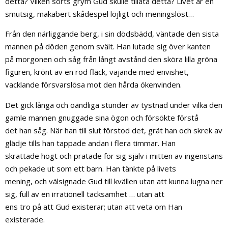
detta? Vilken sorts grym Gud skulle tillåta detta? Livet är en
smutsig, makabert skådespel löjligt och meningslöst…
Från den närliggande berg, i sin dödsbädd, väntade den sista
mannen på döden genom svält. Han lutade sig över kanten
på morgonen och såg från långt avstånd den sköra lilla gröna
figuren, krönt av en röd fläck, vajande med envishet,
vacklande försvarslösa mot den hårda ökenvinden.
Det gick långa och oändliga stunder av tystnad under vilka den
gamle mannen gnuggade sina ögon och försökte förstå
det han såg. När han till slut förstod det, grät han och skrek av
glädje tills han tappade andan i flera timmar. Han
skrattade högt och pratade för sig själv i mitten av ingenstans
och pekade ut som ett barn. Han tänkte på livets
mening, och välsignade Gud till kvällen utan att kunna lugna ner
sig, full av en irrationell tacksamhet … utan att
ens tro på att Gud existerar; utan att veta om Han
existerade.