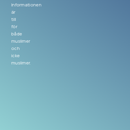
Informationen
är
till
för
både
muslimer
och
icke
muslimer.