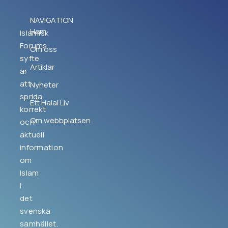
NAVIGATION
Hem
Islamisk
Forums
Om oss
syfte
Artiklar
är
att
Nyheter
sprida
Ett Halal Liv
korrekt
Om webbplatsen
och
aktuell
information
om
Islam
i
det
svenska
samhället.