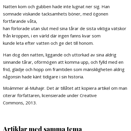
Natten kom och gubben hade inte lugnat ner sig. Han
somnade viskande tacksamhets böner, med ögonen
fortfarande våta,
han förlorade utan slut med sina tårar de sista viktiga vätskor
från kroppen, i en värld där ingen fanns kvar som
kunde leta efter vatten och ge det till honom.
Han dog den natten, liggande och uttorkad av sina aldrig
sinnande tårar, oförmögen att komma upp, och fylld med en
frid, glädje och hopp om framtiden som mänskligheten aldrig
någonsin hade känt tidigare i sin historia.
Moámmer al-Muhajir. Det är tillåtet att kopiera artikel om man
citerar författaren, licensierade under Creative
Commons, 2013.
Artiklar med samma tema