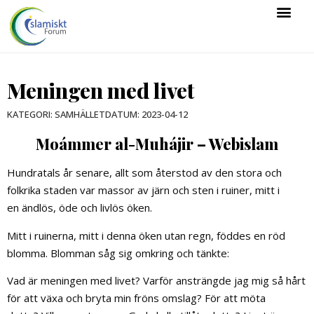
Meningen med livet
DATUM:
2023-04-12
KATEGORI:
SAMHÄLLET
Moámmer al-Muhájir – Webislam
Hundratals år senare, allt som återstod av den stora och
folkrika staden var massor av järn och sten i ruiner, mitt i
en ändlös, öde och livlös öken.
Mitt i ruinerna, mitt i denna öken utan regn, föddes en röd
blomma. Blomman såg sig omkring och tänkte:
Vad är meningen med livet? Varför ansträngde jag mig så hårt
för att växa och bryta min fröns omslag? För att möta