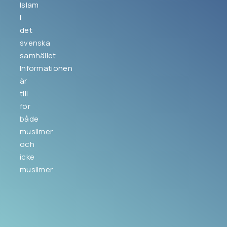
Islam
i
det
svenska
samhället.
Informationen
är
till
för
både
muslimer
och
icke
muslimer.