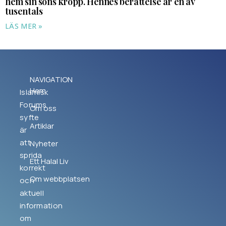
hem sin sons kropp. Hennes berättelse är en av
tusentals
LÄS MER »
NAVIGATION
Hem
Islamisk
Forums
Om oss
syfte
Artiklar
är
att
Nyheter
sprida
Ett Halal Liv
korrekt
Om webbplatsen
och
aktuell
information
om