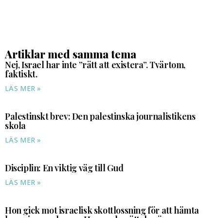
Artiklar med samma tema
Nej, Israel har inte ”rätt att existera”. Tvärtom,
faktiskt.
LÄS MER »
Palestinskt brev: Den palestinska journalistikens
skola
LÄS MER »
Disciplin: En viktig väg till Gud
LÄS MER »
Hon gick mot israelisk skottlossning för att hämta