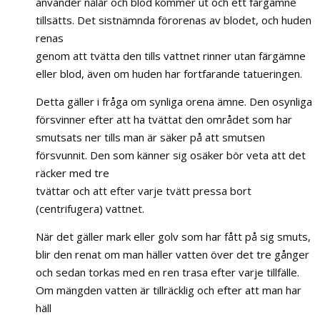
använder nålar och blod kommer ut och ett färgämne
tillsätts. Det sistnämnda förorenas av blodet, och huden
renas
genom att tvätta den tills vattnet rinner utan färgämne
eller blod, även om huden har fortfarande tatueringen.
Detta gäller i fråga om synliga orena ämne. Den osynliga
försvinner efter att ha tvättat den området som har
smutsats ner tills man är säker på att smutsen
försvunnit. Den som känner sig osäker bör veta att det
räcker med tre
tvättar och att efter varje tvätt pressa bort
(centrifugera) vattnet.
När det gäller mark eller golv som har fått på sig smuts,
blir den renat om man häller vatten över det tre gånger
och sedan torkas med en ren trasa efter varje tillfälle.
Om mängden vatten är tillräcklig och efter att man har
häll