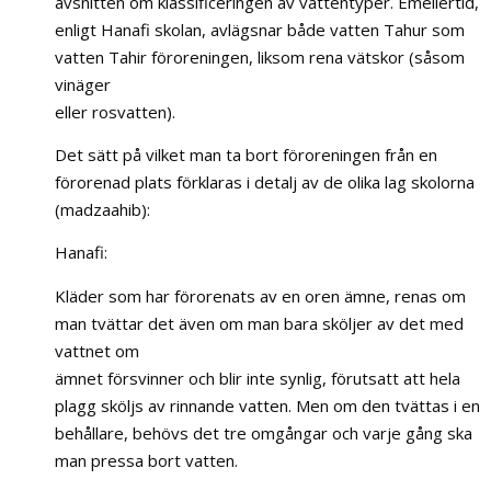
avsnitten om klassificeringen av vattentyper. Emellertid,
enligt Hanafi skolan, avlägsnar både vatten Tahur som
vatten Tahir föroreningen, liksom rena vätskor (såsom
vinäger
eller rosvatten).
Det sätt på vilket man ta bort föroreningen från en
förorenad plats förklaras i detalj av de olika lag skolorna
(madzaahib):
Hanafi:
Kläder som har förorenats av en oren ämne, renas om
man tvättar det även om man bara sköljer av det med
vattnet om
ämnet försvinner och blir inte synlig, förutsatt att hela
plagg sköljs av rinnande vatten. Men om den tvättas i en
behållare, behövs det tre omgångar och varje gång ska
man pressa bort vatten.