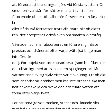
att föredra att blandningen görs vid första tvätten). Om
smutsen kvarstår, fortsätter man att tvätta den
förorenade objekt tills alla spår försvinner (om färg eller
lukt
eller båda två fortsätter trots alla tvätt, blir objektet
ren, det accepteras också även om smaken kvarstår).
Vävnaden som har absorberat en förorening måste
pressas och dräneras efter varje tvätt (så länge man
inte förstör
det). För objekt som inte absorberar (som behållare) är
det tillräckligt med att skölja dem sju gånger och låta
vattnet rinna av sig själv efter varje sköljning. Ett objekt
som absorberar orenhet men kan inte pressas ska man
helt enkelt skölja och skaka den och tillåta vatten att
torka efter varje tvätt.
För att rena golvet, marken, stenar och liknande ska
man hälla över dem tillräckligt med vatten tills inga