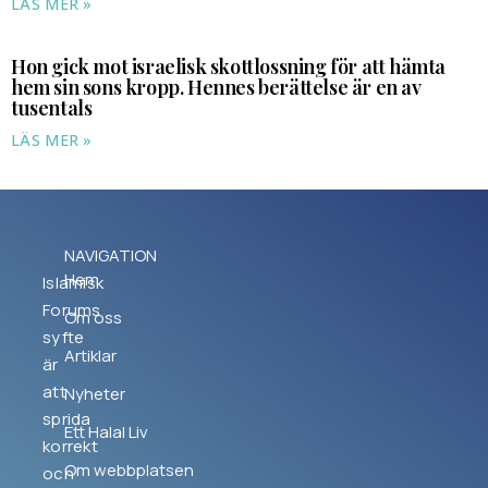
LÄS MER »
Hon gick mot israelisk skottlossning för att hämta
hem sin sons kropp. Hennes berättelse är en av
tusentals
LÄS MER »
NAVIGATION
Hem
Islamisk
Forums
Om oss
syfte
Artiklar
är
att
Nyheter
sprida
Ett Halal Liv
korrekt
Om webbplatsen
och