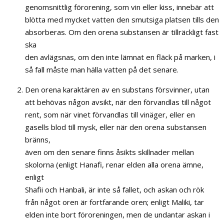
genomsnittlig förorening, som vin eller kiss, innebär att
blötta med mycket vatten den smutsiga platsen tills den
absorberas. Om den orena substansen är tillräckligt fast
ska
den avlägsnas, om den inte lämnat en fläck på marken, i
så fall måste man hälla vatten på det senare.
Den orena karaktären av en substans försvinner, utan
att behövas någon avsikt, när den förvandlas till något
rent, som när vinet förvandlas till vinäger, eller en
gasells blod till mysk, eller när den orena substansen
bränns,
även om den senare finns åsikts skillnader mellan
skolorna (enligt Hanafi, renar elden alla orena ämne,
enligt
Shafii och Hanbali, är inte så fallet, och askan och rök
från något oren är fortfarande oren; enligt Maliki, tar
elden inte bort föroreningen, men de undantar askan i