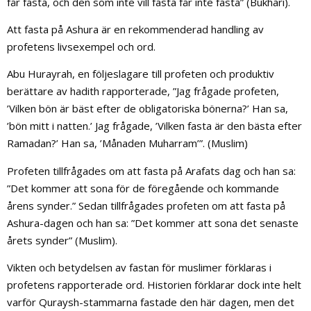
får fasta, och den som inte vill fasta får inte fasta” (Bukhari).
Att fasta på Ashura är en rekommenderad handling av
profetens livsexempel och ord.
Abu Hurayrah, en följeslagare till profeten och produktiv
berättare av hadith rapporterade, ”Jag frågade profeten,
’Vilken bön är bäst efter de obligatoriska bönerna?’ Han sa,
’bön mitt i natten.’ Jag frågade, ’Vilken fasta är den bästa efter
Ramadan?’ Han sa, ’Månaden Muharram’”. (Muslim)
Profeten tillfrågades om att fasta på Arafats dag och han sa:
”Det kommer att sona för de föregående och kommande
årens synder.” Sedan tillfrågades profeten om att fasta på
Ashura-dagen och han sa: ”Det kommer att sona det senaste
årets synder” (Muslim).
Vikten och betydelsen av fastan för muslimer förklaras i
profetens rapporterade ord. Historien förklarar dock inte helt
varför Quraysh-stammarna fastade den här dagen, men det