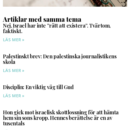
Artiklar med samma tema
Nej, Israel har inte ”rätt att existera”. Tvärtom,
faktiskt.
LÄS MER »
Palestinskt brev: Den palestinska journalistikens
skola
LÄS MER »
Disciplin: En viktig väg till Gud
LÄS MER »
Hon gick mot israelisk skottlossning för att hämta
hem sin sons kropp. Hennes berättelse är en av
tusentals