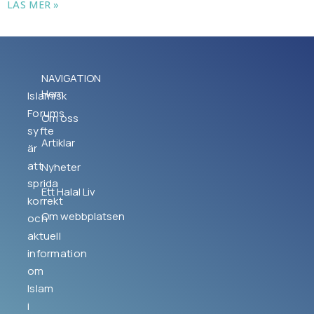
LÄS MER »
NAVIGATION
Hem
Islamisk
Forums
Om oss
syfte
Artiklar
är
att
Nyheter
sprida
Ett Halal Liv
korrekt
Om webbplatsen
och
aktuell
information
om
Islam
i