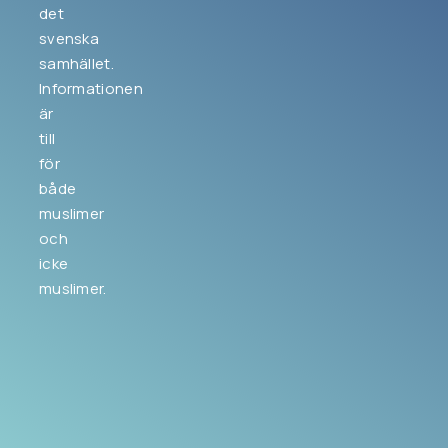
det
svenska
samhället.
Informationen
är
till
för
både
muslimer
och
icke
muslimer.