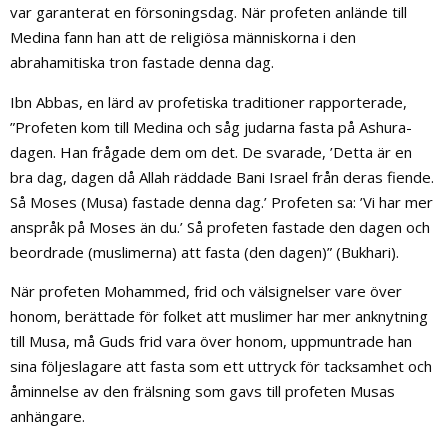
var garanterat en försoningsdag. När profeten anlände till
Medina fann han att de religiösa människorna i den
abrahamitiska tron ​​fastade denna dag.
Ibn Abbas, en lärd av profetiska traditioner rapporterade,
”Profeten kom till Medina och såg judarna fasta på Ashura-
dagen. Han frågade dem om det. De svarade, ’Detta är en
bra dag, dagen då Allah räddade Bani Israel från deras fiende.
Så Moses (Musa) fastade denna dag.’ Profeten sa: ’Vi har mer
anspråk på Moses än du.’ Så profeten fastade den dagen och
beordrade (muslimerna) att fasta (den dagen)” (Bukhari).
När profeten Mohammed, frid och välsignelser vare över
honom, berättade för folket att muslimer har mer anknytning
till Musa, må Guds frid vara över honom, uppmuntrade han
sina följeslagare att fasta som ett uttryck för tacksamhet och
åminnelse av den frälsning som gavs till profeten Musas
anhängare.