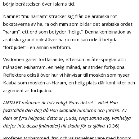
börja berättelsen över Islams tid.
Namnet ”mu harram” sträcker sig från de arabiska rot
bokstäverna av ha, ra och mim som bildar det arabiska ordet
”haram”, ett ord som betyder ”heligt”. Denna kombination av
arabiska grund bokstäver ha ra mim kan också betyda
”förbjudet” i en annan verbform.
Visdomen gäller fortfarande, eftersom vi återspeglar att i
månaden Muharram, en helig månad, är strider förbjudna.
Reflektera också över hur vi hänvisar till moskén som hyser
Kaaba som moskén al-Haram, en helig plats där konflikter och
argument är förbjudna.
ANTALET månader är tolv enligt Guds dekret – vilket Han
fastställde den dag då Han skapade himlarna och jorden. Av
dem är fyra helgade; detta är [Guds] evigt sanna lag. Vanhelga
därför inte dessa [månader] till skada för er själva.
(9:36)
Profeten Mohammed, frid och välsignelser vare med honom,