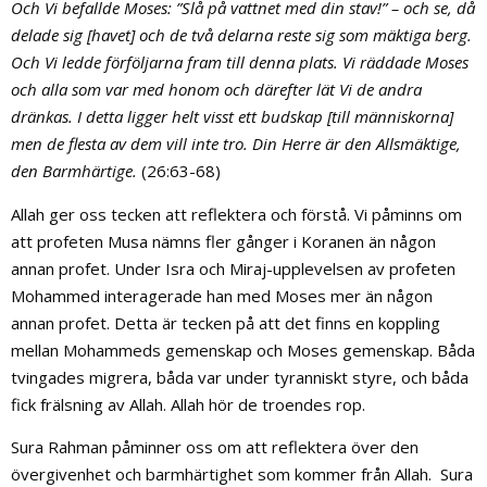
Och Vi befallde Moses: ”Slå på vattnet med din stav!” – och se, då
delade sig [havet] och de två delarna reste sig som mäktiga berg.
Och Vi ledde förföljarna fram till denna plats.
Vi räddade Moses
och alla som var med honom
och därefter lät Vi de andra
dränkas.
I detta ligger helt visst ett budskap [till människorna]
men de flesta av dem vill inte tro.
Din Herre är den Allsmäktige,
den Barmhärtige.
(26:63-68)
Allah ger oss tecken att reflektera och förstå. Vi påminns om
att profeten Musa nämns fler gånger i Koranen än någon
annan profet. Under Isra och Miraj-upplevelsen av profeten
Mohammed interagerade han med Moses mer än någon
annan profet. Detta är tecken på att det finns en koppling
mellan Mohammeds gemenskap och Moses gemenskap. Båda
tvingades migrera, båda var under tyranniskt styre, och båda
fick frälsning av Allah. Allah hör de troendes rop.
Sura Rahman påminner oss om att reflektera över den
övergivenhet och barmhärtighet som kommer från Allah. Sura