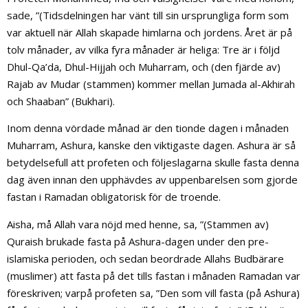
sade, ”(Tidsdelningen har vänt till sin ursprungliga form som
var aktuell när Allah skapade himlarna och jordens. Året är på
tolv månader, av vilka fyra månader är heliga: Tre är i följd
Dhul-Qa’da, Dhul-Hijjah och Muharram, och (den fjärde av)
Rajab av Mudar (stammen) kommer mellan Jumada al-Akhirah
och Shaaban” (Bukhari).
Inom denna vördade månad är den tionde dagen i månaden
Muharram, Ashura, kanske den viktigaste dagen. Ashura är så
betydelsefull att profeten och följeslagarna skulle fasta denna
dag även innan den upphävdes av uppenbarelsen som gjorde
fastan i Ramadan obligatorisk för de troende.
Aisha, må Allah vara nöjd med henne, sa, ”(Stammen av)
Quraish brukade fasta på Ashura-dagen under den pre-
islamiska perioden, och sedan beordrade Allahs Budbärare
(muslimer) att fasta på det tills fastan i månaden Ramadan var
föreskriven; varpå profeten sa, ”Den som vill fasta (på Ashura)