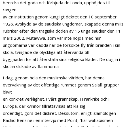
beordra det goda och förbjuda det onda, upphöjdes till
rangen
av en institution genom kungligt dekret den 10 september
1926. Avskydd av de saudiska ungdomar, skapade denna milis
rubriker efter den tragiska döden av 15 unga saudier den 11
mars 2002. Mutawwa, som var inte nöjda med hur
ungdomarna var klädda när de försökte fly från branden i sin
skola, tvingade de olyckliga att återvända till
byggnaden för att återställa sina religiösa kläder. De dog in i
skolan slukade av flammorna.
I dag, genom hela den muslimska världen, har denna
övervakning av det offentliga rummet genom Salafi grupper
blivit
en konkret verklighet. I vårt grannskap, i Frankrike och i
Europa, där kvinnor tillrättavisas att klä sig
ordentligt, görs det diskret. Dessutom, enligt islamologen
Rachid Benzine i en intervju med Point, ”har wahabismen