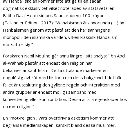
av Hanbali skolan kommer inte att gå till en sådan
dogmatisk exklusivitet vilket noterades av statsvetaren
Fatiha Dazi-Heni i sin bok Saudiarabien i 100 frågor
(Tallandier Edition, 2017): ”Wahabismen är annorlunda ( …) än
Hanbalismen genom att påstå att den har sanningens
monopol i den islamiska världen, vilken klassisk Hanbalism
motsätter sig.”
Forskaren Nabil Mouline går ännu längre i sitt analys: ”Ibn Abd
al-Wahhab påstår att endast den religion han
bekänner är sant Islam. Detta uttalande markerar en
oupplöslig avbröt med historia och dess bakgrund. I det här
fallet är uteslutning den gyllene regeln och interaktion med
andra grupper är endast möjlig i samband med
konvertering eller konfrontation. Dessa är alla egenskaper hos
en motreligion.”
En ”mot-religion”, vars överdrivna asketism kommer att
begränsa medlemskapen, särskilt bland dessa muslimer,