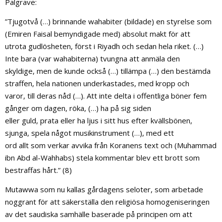
Palgrave:
”Tjugotvå (…) brinnande wahabiter (bildade) en styrelse som
(Emiren Faisal bemyndigade med) absolut makt för att
utrota gudlösheten, först i Riyadh och sedan hela riket. (…)
Inte bara (var wahabiterna) tvungna att anmäla den
skyldige, men de kunde också (…) tillämpa (…) den bestämda
straffen, hela nationen underkastades, med kropp och
varor, till deras nåd (…). Att inte delta i offentliga böner fem
gånger om dagen, röka, (…) ha på sig siden
eller guld, prata eller ha ljus i sitt hus efter kvällsbönen,
sjunga, spela något musikinstrument (…), med ett
ord allt som verkar avvika från Koranens text och (Muhammad
ibn Abd al-Wahhabs) stela kommentar blev ett brott som
bestraffas hårt.” (8)
Mutawwa som nu kallas gårdagens seloter, som arbetade
noggrant för att säkerställa den religiösa homogeniseringen
av det saudiska samhälle baserade på principen om att