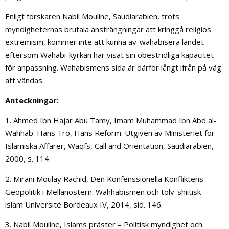
Enligt forskaren Nabil Mouline, Saudiarabien, trots
myndigheternas brutala ansträngningar att kringgå religiös
extremism, kommer inte att kunna av-wahabisera landet
eftersom Wahabi-kyrkan har visat sin obestridliga kapacitet
för anpassning. Wahabismens sida är därför långt ifrån på väg
att vändas.
Anteckningar:
1. Ahmed Ibn Hajar Abu Tamy, Imam Muhammad Ibn Abd al-
Wahhab: Hans Tro, Hans Reform. Utgiven av Ministeriet för
Islamiska Affärer, Waqfs, Call and Orientation, Saudiarabien,
2000, s. 114.
2. Mirani Moulay Rachid, Den Konfenssionella Konfliktens
Geopolitik i Mellanöstern: Wahhabismen och tolv-shiitisk
islam Université Bordeaux IV, 2014, sid. 146.
3. Nabil Mouline, Islams präster – Politisk myndighet och