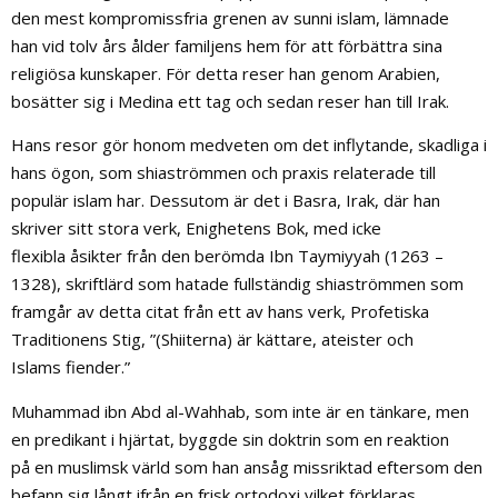
den mest kompromissfria grenen av sunni islam, lämnade
han vid tolv års ålder familjens hem för att förbättra sina
religiösa kunskaper. För detta reser han genom Arabien,
bosätter sig i Medina ett tag och sedan reser han till Irak.
Hans resor gör honom medveten om det inflytande, skadliga i
hans ögon, som shiaströmmen och praxis relaterade till
populär islam har. Dessutom är det i Basra, Irak, där han
skriver sitt stora verk, Enighetens Bok, med icke
flexibla åsikter från den berömda Ibn Taymiyyah (1263 –
1328), skriftlärd som hatade fullständig shiaströmmen som
framgår av detta citat från ett av hans verk, Profetiska
Traditionens Stig, ”(Shiiterna) är kättare, ateister och
Islams fiender.”
Muhammad ibn Abd al-Wahhab, som inte är en tänkare, men
en predikant i hjärtat, byggde sin doktrin som en reaktion
på en muslimsk värld som han ansåg missriktad eftersom den
befann sig långt ifrån en frisk ortodoxi vilket förklaras