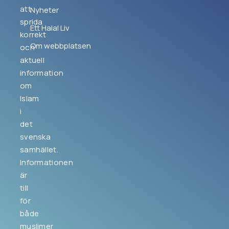
att
Nyheter
sprida
Ett Halal Liv
korrekt
Om webbplatsen
och
aktuell
information
om
Islam
i
det
svenska
samhället.
Informationen
är
till
för
både
muslimer