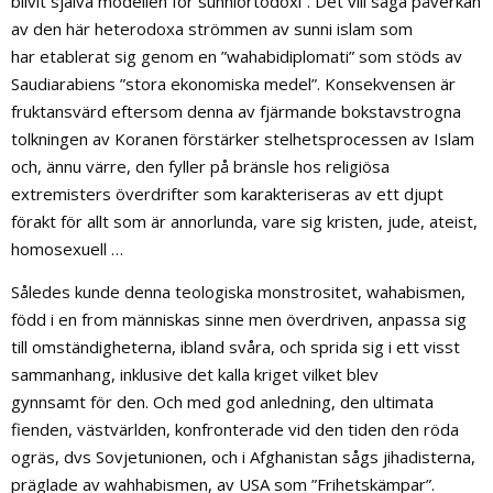
blivit själva modellen för sunniortodoxi”. Det vill säga påverkan
av den här heterodoxa strömmen av sunni islam som
har etablerat sig genom en ”wahabidiplomati” som stöds av
Saudiarabiens ”stora ekonomiska medel”. Konsekvensen är
fruktansvärd eftersom denna av fjärmande bokstavstrogna
tolkningen av Koranen förstärker stelhetsprocessen av Islam
och, ännu värre, den fyller på bränsle hos religiösa
extremisters överdrifter som karakteriseras av ett djupt
förakt för allt som är annorlunda, vare sig kristen, jude, ateist,
homosexuell …
Således kunde denna teologiska monstrositet, wahabismen,
född i en from människas sinne men överdriven, anpassa sig
till omständigheterna, ibland svåra, och sprida sig i ett visst
sammanhang, inklusive det kalla kriget vilket blev
gynnsamt för den. Och med god anledning, den ultimata
fienden, västvärlden, konfronterade vid den tiden den röda
ogräs, dvs Sovjetunionen, och i Afghanistan sågs jihadisterna,
präglade av wahhabismen, av USA som ”Frihetskämpar”.