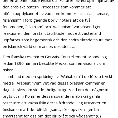
penetrationen, både fysisk och kulturell, av Europa i hjärtat av
den arabiska östern. Processer som kommer att
utlösa uppdykandet av vad som kommer att kallas, senare,
”islamism”. I förbigående bör vi notera att de två
fenomenen, ”islamism” och ”wahabism” var väsentligen
reaktioner, den första, utåtriktade, mot ett västerland
uppfattas som hegemonisk och den andra riktade ”inuti” mot
en islamisk värld som anses dekadent …
Den franska resenären Gervais-Courtellement oroade sig
redan 1890 när han besökte Mecka, som en visionär, om
risken
i samband med en spridning av ”Wahabism” i de första tryckta
media i Arabien: ”Vem vet vad dessa pressar kommer en
dag att skriv om vid det heliga krigets tid om det någonsin
bryts ut (…) Kommer dessa sovande (arabiska) gamla
raser inte att vakna från deras åldrande? Jag uttrycker en
önskan om att det blir långsamt, för uppvakningen blir
smärtsamt för oss om det blir brått och våldsamt.” (6)