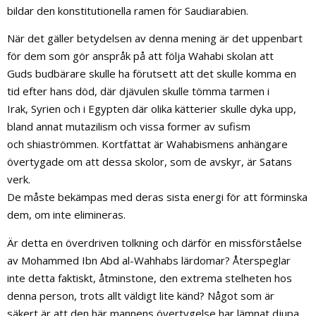
bildar den konstitutionella ramen för Saudiarabien.
När det gäller betydelsen av denna mening är det uppenbart
för dem som gör anspråk på att följa Wahabi skolan att
Guds budbärare skulle ha förutsett att det skulle komma en
tid efter hans död, där djävulen skulle tömma tarmen i
Irak, Syrien och i Egypten där olika kätterier skulle dyka upp,
bland annat mutazilism och vissa former av sufism
och shiaströmmen. Kortfattat är Wahabismens anhängare
övertygade om att dessa skolor, som de avskyr, är Satans
verk.
De måste bekämpas med deras sista energi för att förminska
dem, om inte elimineras.
Är detta en överdriven tolkning och därför en missförståelse
av Mohammed Ibn Abd al-Wahhabs lärdomar? Återspeglar
inte detta faktiskt, åtminstone, den extrema stelheten hos
denna person, trots allt väldigt lite känd? Något som är
säkert är att den här mannens övertygelse har lämnat djupa