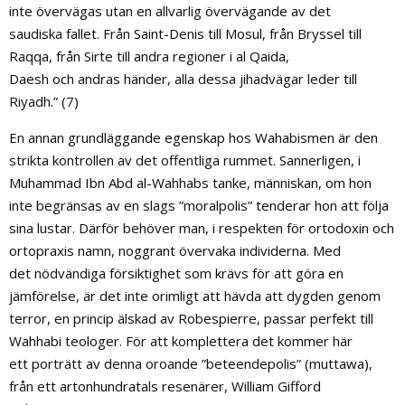
inte övervägas utan en allvarlig övervägande av det
saudiska fallet. Från Saint-Denis till Mosul, från Bryssel till
Raqqa, från Sirte till andra regioner i al Qaida,
Daesh och andras händer, alla dessa jihadvägar leder till
Riyadh.” (7)
En annan grundläggande egenskap hos Wahabismen är den
strikta kontrollen av det offentliga rummet. Sannerligen, i
Muhammad Ibn Abd al-Wahhabs tanke, människan, om hon
inte begränsas av en slags ”moralpolis” tenderar hon att följa
sina lustar. Därför behöver man, i respekten för ortodoxin och
ortopraxis namn, noggrant övervaka individerna. Med
det nödvändiga försiktighet som krävs för att göra en
jämförelse, är det inte orimligt att hävda att dygden genom
terror, en princip älskad av Robespierre, passar perfekt till
Wahhabi teologer. För att komplettera det kommer här
ett porträtt av denna oroande ”beteendepolis” (muttawa),
från ett artonhundratals resenärer, William Gifford