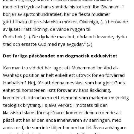
med eftertryck av hans samtida historikern Ibn Ghannam: ”I
början av sjuttonhundratalet, har de flesta muslimer
gått tillbaka till pre-islamiska mörker. Okunniga, (…) berövade
av ljuset i rätt riktning, de vände ryggen till
Guds bok (…). De dyrkade marabut, döda och levande, dyrka
träd och ersatte Gud med nya avgudar.” (3)
Det farliga påståendet om dogmatisk exklusivitet
Kan man tro vid det här laget att Muhammad ibn Abd al-
Wahhabs position är helt enkelt ett uttryck för en förvärrad
Hanbalism? Nej, för att denna messias, som har gjort Guds
enhet till hörnstenen i sitt försvar av hans åskådning,
kommer att introducera ett element som markerar en verklig
teologisk brytning. I själva verket, i motsats till den
klassiska Islams förespråkare, kommer denna troende att
påstå att han är den enda innehavaren av sanningen, med
andra ord, de som inte följer honom har fel. Även anhängare