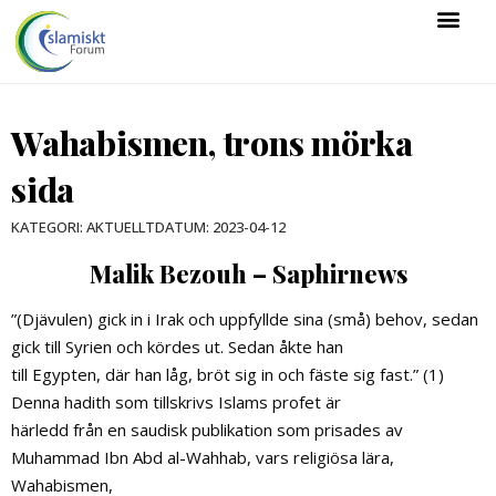
Wahabismen, trons mörka
sida
DATUM:
2023-04-12
KATEGORI:
AKTUELLT
Malik Bezouh – Saphirnews
”(Djävulen) gick in i Irak och uppfyllde sina (små) behov, sedan
gick till Syrien och kördes ut. Sedan åkte han
till Egypten, där han låg, bröt sig in och fäste sig fast.” (1)
Denna hadith som tillskrivs Islams profet är
härledd från en saudisk publikation som prisades av
Muhammad Ibn Abd al-Wahhab, vars religiösa lära,
Wahabismen,