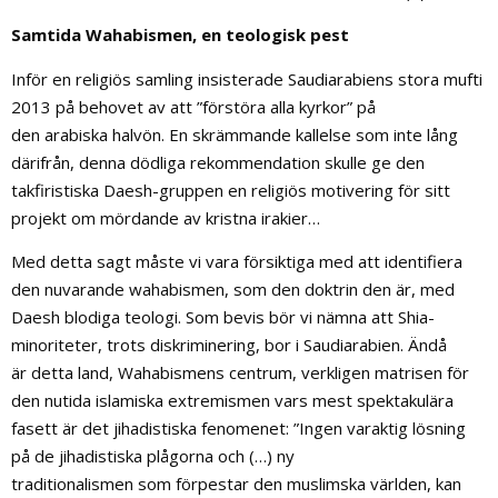
Samtida Wahabismen, en teologisk pest
Inför en religiös samling insisterade Saudiarabiens stora mufti
2013 på behovet av att ”förstöra alla kyrkor” på
den arabiska halvön. En skrämmande kallelse som inte lång
därifrån, denna dödliga rekommendation skulle ge den
takfiristiska Daesh-gruppen en religiös motivering för sitt
projekt om mördande av kristna irakier…
Med detta sagt måste vi vara försiktiga med att identifiera
den nuvarande wahabismen, som den doktrin den är, med
Daesh blodiga teologi. Som bevis bör vi nämna att Shia-
minoriteter, trots diskriminering, bor i Saudiarabien. Ändå
är detta land, Wahabismens centrum, verkligen matrisen för
den nutida islamiska extremismen vars mest spektakulära
fasett är det jihadistiska fenomenet: ”Ingen varaktig lösning
på de jihadistiska plågorna och (…) ny
traditionalismen som förpestar den muslimska världen, kan