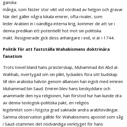
ganska
många, som fäster stor vikt vid vördnad av helgon och gravar.
När det gäller några lokala emirer, ofta rivaler, som
leder Arabien in i oändliga interna krig, kommer de att se i
denna predikan ett potentiellt hot mot sin politiska
makt. Resignerade gick dess anhängare i exil, vi är i 1744.
Politik för att fastställa Wahabismens doktrinära
fanatism
Trots tvivel bland hans prästerskap, Muhammad ibn Abd al-
Wahhab, övertygad om sin plikt, lyckades föra sitt budskap
till den arabiska halvön genom alliansen han ingick med emiren
Muhammad bin Saud. Emiren blev hans beskyddare och
anammade den nya religionen, han förstod hur han kunde dra
av denna teologisk-politiska pakt, en religiös
legitimitet som i högsta grad saknade andra arabhövdingar.
Samma observation gällde för Wahabismens apostel som såg
i Saud-stammen det nödvändiga verktyget för hans