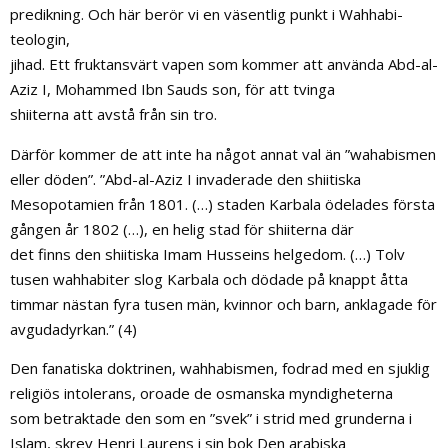
predikning. Och här berör vi en väsentlig punkt i Wahhabi-
teologin,
jihad. Ett fruktansvärt vapen som kommer att använda Abd-al-
Aziz I, Mohammed Ibn Sauds son, för att tvinga
shiiterna att avstå från sin tro.
Därför kommer de att inte ha något annat val än ”wahabismen
eller döden”. ”Abd-al-Aziz I invaderade den shiitiska
Mesopotamien från 1801. (…) staden Karbala ödelades första
gången år 1802 (…), en helig stad för shiiterna där
det finns den shiitiska Imam Husseins helgedom. (…) Tolv
tusen wahhabiter slog Karbala och dödade på knappt åtta
timmar nästan fyra tusen män, kvinnor och barn, anklagade för
avgudadyrkan.” (4)
Den fanatiska doktrinen, wahhabismen, fodrad med en sjuklig
religiös intolerans, oroade de osmanska myndigheterna
som betraktade den som en ”svek” i strid med grunderna i
Islam, skrev Henri Laurens i sin bok Den arabiska