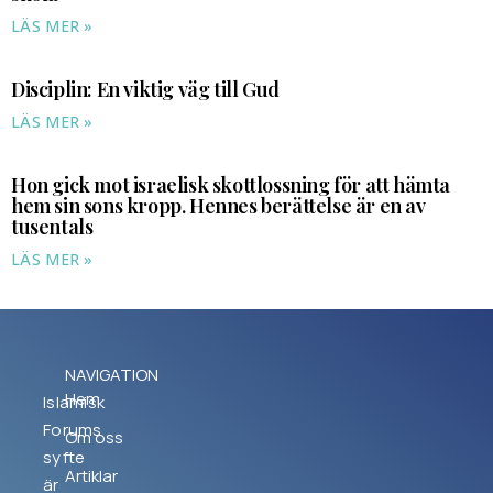
LÄS MER »
Disciplin: En viktig väg till Gud
LÄS MER »
Hon gick mot israelisk skottlossning för att hämta
hem sin sons kropp. Hennes berättelse är en av
tusentals
LÄS MER »
NAVIGATION
Hem
Islamisk
Forums
Om oss
syfte
Artiklar
är