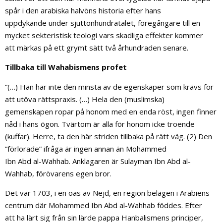
spår i den arabiska halvöns historia efter hans
uppdykande under sjuttonhundratalet, föregångare till en
mycket sekteristisk teologi vars skadliga effekter kommer
att märkas på ett grymt sätt två århundraden senare.
Tillbaka till Wahabismens profet
”(…) Han har inte den minsta av de egenskaper som krävs för
att utöva rättspraxis. (…) Hela den (muslimska)
gemenskapen ropar på honom med en enda röst, ingen finner
nåd i hans ögon. Tvärtom är alla för honom icke troende
(kuffar). Herre, ta den här striden tillbaka på rätt väg. (2) Den
”förlorade” ifråga är ingen annan än Mohammed
Ibn Abd al-Wahhab. Anklagaren är Sulayman Ibn Abd al-
Wahhab, förövarens egen bror.
Det var 1703, i en oas av Nejd, en region belägen i Arabiens
centrum där Mohammed Ibn Abd al-Wahhab föddes. Efter
att ha lärt sig från sin lärde pappa Hanbalismens principer,