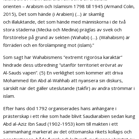
orienten – Arabism och Islamism 1798 till 1945 (Armand Colin,
2015), Det som hände (i Arabien) (…) är skamlig
och illaluktande, det som hände med människorna i de två
stora städerna (Mecka och Medina) präglas av svek och
förstörelse på grund av sekten (Wahabi) (…). (Wahabism) är
förräderi och en förolämpning mot (islam).”
Som sagt har Wahabismens ”extremt rigorösa karaktär”
hindrade dess utbredning ”utanför territoriet erövrat av
Al-Sauds vapen”. (5) En verklighet som kommer att driva
Mohammed Ibn Abd al-Wahhab att nyansera sin diskurs,
särskilt när det gäller uteslutande (takfir) av andra strömmar i
islam.
Efter hans död 1792 organiserades hans anhängare i
prästerskap i ett rike som hade blivit Saudiarabien sedan kung
Abd al-Aziz Ibn Saud (1902-1953) kom till makten i ett
sammanhang markerat av det ottomanska rikets kollaps och