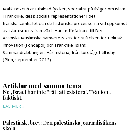
Malik Bezouh är utbildad fysiker, specialist på frågor om islam
i Frankrike, dess sociala representationer i det
franska samhället och de historiska processerna vid uppkomst
av islamismens framväxt. Han är författare till Det
Arabiska Muslimska samvetets kris för stiftelsen för Politisk
innovation (Fondapol) och Frankrike-Islam:
Sammandrabbningen. Vår historia, från korståget till idag
(Plon, september 2015).
Artiklar med samma tema
Nej, Israel har inte ”rätt att existera”. Tvärtom,
faktiskt.
LÄS MER »
Palestinskt brev: Den palestinska journalistikens
skola