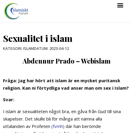
Sexualitet i islam
KATEGORI:
ISLAM
DATUM:
2023-04-12
Abdennur Prado – Webislam
Fråga: Jag har hört att islam är en mycket puritansk
religion. Kan ni förtydliga vad anser man om sex i Islam?
Svar:
I islam är sexualiteten något bra, en gåva från Gud till sina
skapelser. Det skulle bli för många att nämna alla
uttalanden av Profeten
(fvmh)
där han berömde