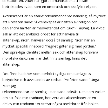
sexualiteten, vilket har gjort i århundraden att Islam
betraktades i väst som en omoralisk och lustfylld religion.
Äktenskapet är en starkt rekommenderad handling, så mycket
att Profeten sade: ”Äktenskapet är hälften av religion och
den andra hälften är medvetandet om Gud” (Taqwa). En viktig
sak är att det arabiska ordet för att hänvisa till
äktenskap, nikah, hänvisar också till samlag. Nikah har en
mycket specifik innebörd: ”regnet gifter sig med jorden.”
Den språkliga identitet mellan sex och äktenskap försvåra
moraliska diskurser, när det finns samlag, finns det
äktenskap.
Det finns hadither som oerhört tydliga om samlagets
betydelse och avvisandet av celibat. Profeten sade: ”Unga
Män! Jag
rekommenderar er samlag.” Han sade också: ”Den som tycker
om att följa min tradition, bör veta att äktenskapet är en
del av min tradition.” Vi citerar några anekdoter från boken