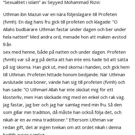
”Sexualitet i islam” av Seyyed Mohammad Rizvi:
Uthman ibn Mazun var en nära följeslagare till Profeten
(fvmh). En dag hans fru gick till profeten och klagade: ”O
Allahs budbärare Uthman fastar under dagen och ber under
hela natten!” Med andra ord, menade hon att maken avstod
från
sex med henne, både på natten och under dagen. Profeten
(fvmh) var så arg på detta att han inte ens hade tid att sätta
på sig skorna. Han gick ut, med skorna i handen, och gick hem
till Uthman. Profeten hittade honom bedjande. När Uthman
avslutade sina böner, vände han sig till profeten (fvmh) och
han sade: ”O Uthman! Allah har inte skickat mig för ett
klosterliv, men Han skickade mig med en enkel och rak väg.
Jag fastar, jag ber och jag har samlag med min fru. Så den
som gillar min tradition, då måste han också följa det, och
nikah är en av mina traditioner.” Eftersom Uthman var
redan gift, det är ingen tvekan om att ordet nikah i denna
hadith avser samlag.