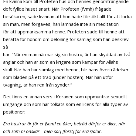
En kvinna kom till Profeten hus och hennes genomträngande
doft fyllde huset snart. När Profeten (fvmh) frågade
besökaren, sade kvinnan att hon hade försökt allt för att locka
sin man, men förgäves, han lämnade inte sin meditation
för att uppmärksamma henne. Profeten sade till henne att
berätta för honom om belöning för samlag som han beskrev
så
här: ”När en man närmar sig sin hustru, är han skyddad av två
änglar och han är som en krigare som kämpar för Allahs
skull. När han har samlag med henne, blir hans överträdelser
som bladen på ett träd (under hösten). När han utför
tvagning, är han ren från synder.”
Det finns en annan vers i Koranen som uppmuntrar sexuellt
umgänge och som har tolkats som en licens för alla typer av
positioner:
Era hustrur är för er [som] en åker; beträd därför er åker, när
och som ni önskar – men sörj [först] för era själar.