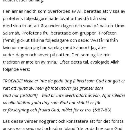
I en annan hadith som överfördes av Ali, berättas att vissa av
profetens följeslagare hade lovat att avstå från sex
med sina fruar, att äta under dagen och sova på natten. Umm
Salamah, Profetens fru, berättade om gruppen. Profeten
(fvmh) gick ut till sina följeslagare och sade: ”Avstår ni från
kvinnor medan jag har samlag med kvinnor? Jag äter
under dagen och sover på natten. Den som ogillar min
tradition är inte en av mina.” Efter detta tal, avslöjade Allah
följande vers:
TROENDE! Neka er inte de goda ting [i livet] som Gud har gett er
rätt att njuta av, men gå inte utöver [de gränser som
Gud har fastställt] – Gud är inte överträdarnas vän. Njut således
av alla tillåtna goda ting som Gud har skänkt er för
er försörjning och frukta Gud, målet för er tro.
(5:87-88)
Läs dessa verser noggrant och konstatera att för det första
anses vara sex, mat och sömn bland ”de goda ting som Gud