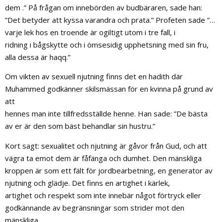
dem .” På frågan om innebörden av budbäraren, sade han:
”Det betyder att kyssa varandra och prata.” Profeten sade ”…
varje lek hos en troende är ogiltigt utom i tre fall, i
ridning i bågskytte och i ömsesidig upphetsning med sin fru,
alla dessa är haqq.”
Om vikten av sexuell njutning finns det en hadith där
Muhammed godkänner skilsmässan för en kvinna på grund av
att
hennes man inte tillfredsställde henne. Han sade: ”De bästa
av er är den som bäst behandlar sin hustru.”
Kort sagt: sexualitet och njutning är gåvor från Gud, och att
vägra ta emot dem är fåfänga och dumhet. Den mänskliga
kroppen är som ett fält för jordbearbetning, en generator av
njutning och glädje. Det finns en artighet i kärlek,
artighet och respekt som inte innebär något förtryck eller
godkännande av begränsningar som strider mot den
mänskliga