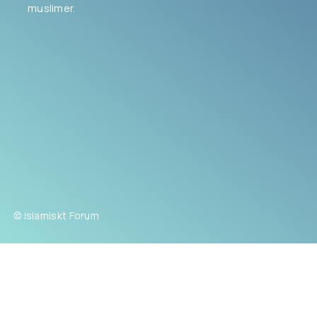
muslimer.
© Islamiskt Forum