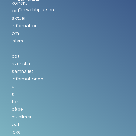
korrekt
Om webbplatsen
och
aktuell
information
om
Islam
i
det
svenska
samhället.
Informationen
är
till
för
både
muslimer
och
icke