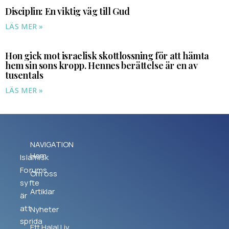
Disciplin: En viktig väg till Gud
LÄS MER »
Hon gick mot israelisk skottlossning för att hämta
hem sin sons kropp. Hennes berättelse är en av
tusentals
LÄS MER »
NAVIGATION
Hem
Islamisk
Forums
Om oss
syfte
Artiklar
är
att
Nyheter
sprida
Ett Halal Liv