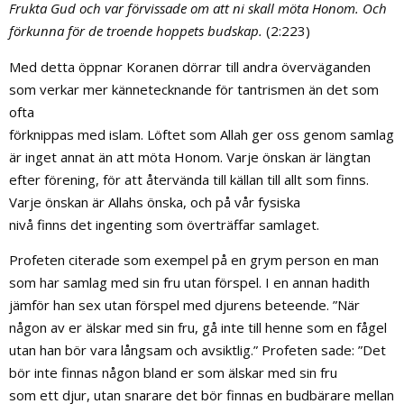
Frukta Gud och var förvissade om att ni skall möta Honom. Och
förkunna för de troende hoppets budskap.
(2:223)
Med detta öppnar Koranen dörrar till andra överväganden
som verkar mer kännetecknande för tantrismen än det som
ofta
förknippas med islam. Löftet som Allah ger oss genom samlag
är inget annat än att möta Honom. Varje önskan är längtan
efter förening, för att återvända till källan till allt som finns.
Varje önskan är Allahs önska, och på vår fysiska
nivå finns det ingenting som överträffar samlaget.
Profeten citerade som exempel på en grym person en man
som har samlag med sin fru utan förspel. I en annan hadith
jämför han sex utan förspel med djurens beteende. ”När
någon av er älskar med sin fru, gå inte till henne som en fågel
utan han bör vara långsam och avsiktlig.” Profeten sade: ”Det
bör inte finnas någon bland er som älskar med sin fru
som ett djur, utan snarare det bör finnas en budbärare mellan