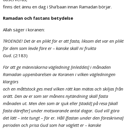
finns det ännu en dag i Sha’baan innan Ramadan börjar.
Ramadan och fastans betydelse
Allah säger i koranen:
TROENDE! Det är en plikt för er att fasta, liksom det var en plikt
för dem som levde före er – kanske skall ni frukta
Gud.
(2:183)
För att ge människorna vägledning [inleddes] i månaden
Ramadan uppenbarelsen av Koranen i vilken vägledningen
klargörs
och en måttstock ges med vilken rätt kan mätas och skiljas från
orätt. Den av er som ser månens nytändning skall fasta
månaden ut. Men den som är sjuk eller [stadd] på resa [skall
fasta därefter] under motsvarande antal dagar. Gud vill göra
det lätt – inte tungt – för er. Håll [fastan under den föreskrivna]
perioden och prisa Gud som har väglett er – kanske