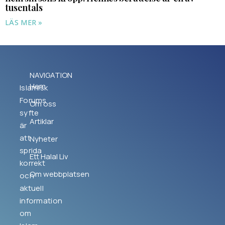
tusentals
LÄS MER »
NAVIGATION
Hem
Islamisk
Forums
Om oss
syfte
Artiklar
är
att
Nyheter
sprida
Ett Halal Liv
korrekt
Om webbplatsen
och
aktuell
information
om