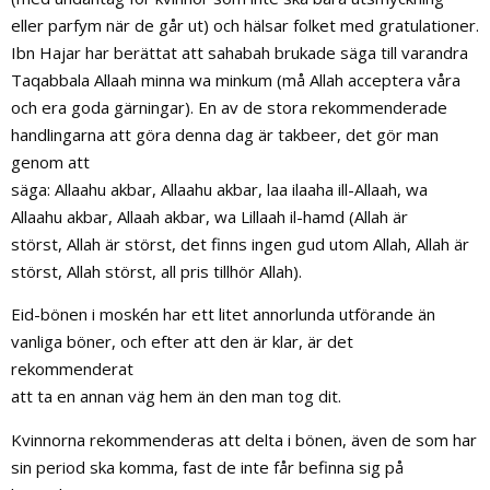
eller parfym när de går ut) och hälsar folket med gratulationer.
Ibn Hajar har berättat att sahabah brukade säga till varandra
Taqabbala Allaah minna wa minkum (må Allah acceptera våra
och era goda gärningar). En av de stora rekommenderade
handlingarna att göra denna dag är takbeer, det gör man
genom att
säga: Allaahu akbar, Allaahu akbar, laa ilaaha ill-Allaah, wa
Allaahu akbar, Allaah akbar, wa Lillaah il-hamd (Allah är
störst, Allah är störst, det finns ingen gud utom Allah, Allah är
störst, Allah störst, all pris tillhör Allah).
Eid-bönen i moskén har ett litet annorlunda utförande än
vanliga böner, och efter att den är klar, är det
rekommenderat
att ta en annan väg hem än den man tog dit.
Kvinnorna rekommenderas att delta i bönen, även de som har
sin period ska komma, fast de inte får befinna sig på