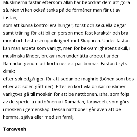
Muslimerna fastar eftersom Allah har beordrat dem att göra
så. Men vi kan också tänka på de förmåner man får ut av
fastan,
som att kunna kontrollera hunger, törst och sexuella begär
samt träning för att bli en person med fast karaktär och bra
moral och testa sin uppriktighet mot Skaparen. Under fastan
kan man arbeta som vanligt, men för bekvämlighetens skull, i
muslimska länder, brukar man underlätta arbetet under
Ramadan genom att korta ner ett par timmar. Fastan bryts
direkt
efter solnedgången för att sedan be maghrib (bönen som bes
efter att solen gått ner). Efter en kort vila brukar muslimer
vanligtvis gå till moskén för att be nattbönen, isha, som följs
av de speciella nattbönerna i Ramadan, taraweeh, som görs
i moskén i gemenskap. Dessa nattböner går även att be
hemma, själva eller med sin familj.
Taraweeh