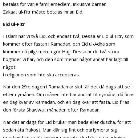
betalas för varje familjemedlem, inklusive barnen.
Zakaat ul-Fitr måste betalas innan Eid.
Eid ul-Fitr
I Islam har vi två Eid, och endast två. Dessa är Eid ul-Fitr, som
kommer efter fastan i Ramadan, och Eid ul-Adha som
kommer då pilgrimerna gör Hajj. Dessa är de två stora
högtider vi har, och den som menar något annat har lagt till
något
i religionen som inte ska accepteras.
När den 29:e dagen i Ramadan är slut, är det då dags att se
efter nymånen. Om månen inte har ändrat till nymåne, då finns
en dag kvar av Ramadan, och en dag kvar att fasta. Eid firas
den första Shawwal, månaden efter Ramadan.
När det är dags för Eid brukar man bada eller duscha, för att
sedan äta frukost. Man klär sig fint och parfymerar sig
(med undantag för kvinnor som inte ska bära utsmyckning