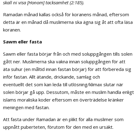
skall ni visa [Honom] tacksamhet (2:185).
Ramadan månad kallas också för koranens månad, eftersom
detta är en månad då muslimerna ska ägna sig åt att ofta läsa
koranen.
Sawm eller fasta
Sawm eller fasta börjar från och med soluppgången tills solen
gått ner. Muslimerna ska vakna innan soluppgången för att
äta suhur (en måltid innan fastan börjar) för att förbereda sig
inför fastan. Allt ätande, drickande, samlag och
eventuellt det som kan leda till utlösning/klimax slutar när
solen börjar gå upp. Dessutom, måste en muslim handla enligt
islams moraliska koder eftersom en överträdelse kränker
meningen med fastan.
Att fasta under Ramadan är en plikt för alla muslimer som
uppnått puberteten, förutom för den med en ursäkt.