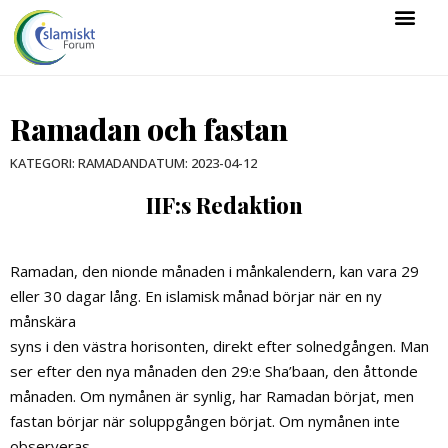
Ramadan och fastan
DATUM:
2023-04-12
KATEGORI:
RAMADAN
IIF:s Redaktion
Ramadan, den nionde månaden i månkalendern, kan vara 29
eller 30 dagar lång. En islamisk månad börjar när en ny
månskära
syns i den västra horisonten, direkt efter solnedgången. Man
ser efter den nya månaden den 29:e Sha’baan, den åttonde
månaden. Om nymånen är synlig, har Ramadan börjat, men
fastan börjar när soluppgången börjat. Om nymånen inte
observeras,