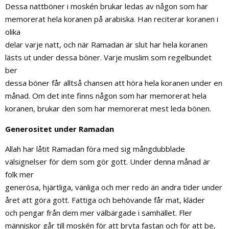
Dessa nattböner i moskén brukar ledas av någon som har
memorerat hela koranen på arabiska. Han reciterar koranen i
olika
delar varje natt, och när Ramadan är slut har hela koranen
lästs ut under dessa böner. Varje muslim som regelbundet
ber
dessa böner får alltså chansen att höra hela koranen under en
månad. Om det inte finns någon som har memorerat hela
koranen, brukar den som har memorerat mest leda bönen.
Generositet under Ramadan
Allah har låtit Ramadan föra med sig mångdubblade
välsignelser för dem som gör gott. Under denna månad är
folk mer
generösa, hjärtliga, vänliga och mer redo än andra tider under
året att göra gott. Fattiga och behövande får mat, kläder
och pengar från dem mer välbärgade i samhället. Fler
människor går till moskén för att bryta fastan och för att be,