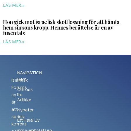
LÄS MER »
Hon gick mot israelisk skottlossning för att hämta
hem sin sons kropp. Hennes berättelse är en av
tusentals
LÄS MER »
NAVIGATION
Hem
Islamisk
Forums
Om oss
syfte
Artiklar
är
att
Nyheter
sprida
Ett Halal Liv
korrekt
Om webbplatsen