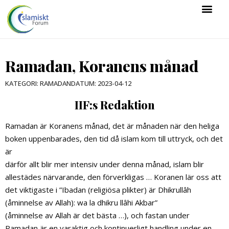
Ramadan, Koranens månad
DATUM:
2023-04-12
KATEGORI:
RAMADAN
IIF:s Redaktion
Ramadan är Koranens månad, det är månaden när den heliga
boken uppenbarades, den tid då islam kom till uttryck, och det
är
därför allt blir mer intensiv under denna månad, islam blir
allestädes närvarande, den förverkligas … Koranen lär oss att
det viktigaste i ”Ibadan (religiösa plikter) är Dhikrullâh
(åminnelse av Allah): wa la dhikru llâhi Akbar”
(åminnelse av Allah är det bästa …), och fastan under
Ramadan är en varaktig och kontinuerligt handling under en