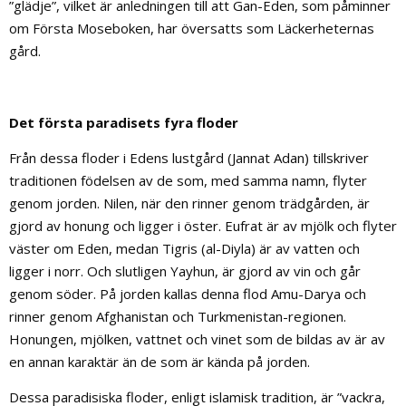
”glädje”, vilket är anledningen till att Gan-Eden, som påminner
om Första Moseboken, har översatts som Läckerheternas
gård.
Det första paradisets fyra floder
Från dessa floder i Edens lustgård (Jannat Adan) tillskriver
traditionen födelsen av de som, med samma namn, flyter
genom jorden. Nilen, när den rinner genom trädgården, är
gjord av honung och ligger i öster. Eufrat är av mjölk och flyter
väster om Eden, medan Tigris (al-Diyla) är av vatten och
ligger i norr. Och slutligen Yayhun, är gjord av vin och går
genom söder. På jorden kallas denna flod Amu-Darya och
rinner genom Afghanistan och Turkmenistan-regionen.
Honungen, mjölken, vattnet och vinet som de bildas av är av
en annan karaktär än de som är kända på jorden.
Dessa paradisiska floder, enligt islamisk tradition, är ”vackra,