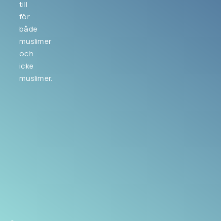
till
för
både
muslimer
och
icke
muslimer.