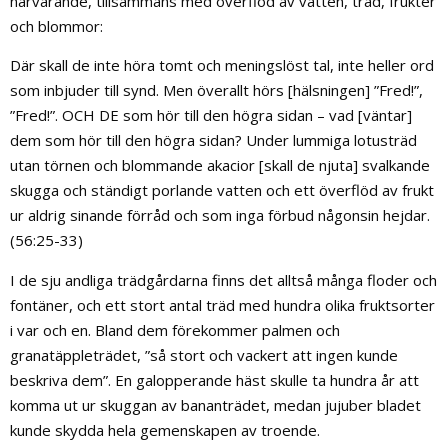
närvarande, tillsammans med överflöd av vatten, träd, frukter
och blommor:
Där skall de inte höra tomt och meningslöst tal, inte heller ord
som inbjuder till synd. Men överallt hörs [hälsningen] ”Fred!”,
”Fred!”. OCH DE som hör till den högra sidan – vad [väntar]
dem som hör till den högra sidan? Under lummiga lotusträd
utan törnen och blommande akacior [skall de njuta] svalkande
skugga och ständigt porlande vatten och ett överflöd av frukt
ur aldrig sinande förråd och som inga förbud någonsin hejdar.
(56:25-33)
I de sju andliga trädgårdarna finns det alltså många floder och
fontäner, och ett stort antal träd med hundra olika fruktsorter
i var och en. Bland dem förekommer palmen och
granatäppleträdet, ”så stort och vackert att ingen kunde
beskriva dem”. En galopperande häst skulle ta hundra år att
komma ut ur skuggan av bananträdet, medan jujuber bladet
kunde skydda hela gemenskapen av troende.