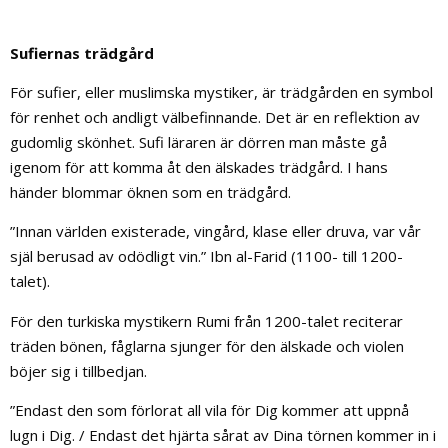
Sufiernas trädgård
För sufier, eller muslimska mystiker, är trädgården en symbol
för renhet och andligt välbefinnande. Det är en reflektion av
gudomlig skönhet. Sufi läraren är dörren man måste gå
igenom för att komma åt den älskades trädgård. I hans
händer blommar öknen som en trädgård.
”Innan världen existerade, vingård, klase eller druva, var vår
själ berusad av odödligt vin.” Ibn al-Farid (1100- till 1200-
talet).
För den turkiska mystikern Rumi från 1200-talet reciterar
träden bönen, fåglarna sjunger för den älskade och violen
böjer sig i tillbedjan.
”Endast den som förlorat all vila för Dig kommer att uppnå
lugn i Dig. / Endast det hjärta sårat av Dina törnen kommer in i