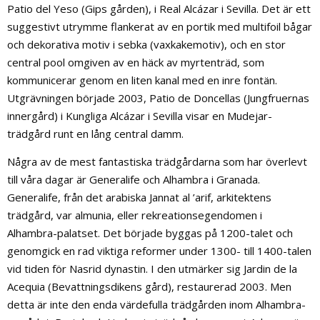
Patio del Yeso (Gips gården), i Real Alcázar i Sevilla. Det är ett
suggestivt utrymme flankerat av en portik med multifoil bågar
och dekorativa motiv i sebka (vaxkakemotiv), och en stor
central pool omgiven av en häck av myrtenträd, som
kommunicerar genom en liten kanal med en inre fontän.
Utgrävningen började 2003, Patio de Doncellas (Jungfruernas
innergård) i Kungliga Alcázar i Sevilla visar en Mudejar-
trädgård runt en lång central damm.
Några av de mest fantastiska trädgårdarna som har överlevt
till våra dagar är Generalife och Alhambra i Granada.
Generalife, från det arabiska Jannat al ’arif, arkitektens
trädgård, var almunia, eller rekreationsegendomen i
Alhambra-palatset. Det började byggas på 1200-talet och
genomgick en rad viktiga reformer under 1300- till 1400-talen
vid tiden för Nasrid dynastin. I den utmärker sig Jardin de la
Acequia (Bevattningsdikens gård), restaurerad 2003. Men
detta är inte den enda värdefulla trädgården inom Alhambra-