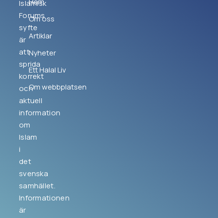
Hem
Islamisk
Forums
Om oss
syfte
Artiklar
är
att
Nyheter
sprida
Ett Halal Liv
korrekt
Om webbplatsen
och
aktuell
information
om
Islam
i
det
svenska
samhället.
Informationen
är