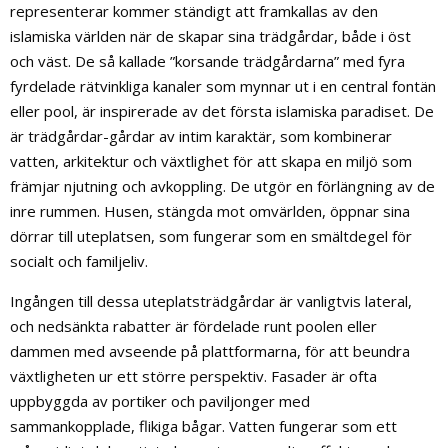
representerar kommer ständigt att framkallas av den
islamiska världen när de skapar sina trädgårdar, både i öst
och väst. De så kallade ”korsande trädgårdarna” med fyra
fyrdelade rätvinkliga kanaler som mynnar ut i en central fontän
eller pool, är inspirerade av det första islamiska paradiset. De
är trädgårdar-gårdar av intim karaktär, som kombinerar
vatten, arkitektur och växtlighet för att skapa en miljö som
främjar njutning och avkoppling. De utgör en förlängning av de
inre rummen. Husen, stängda mot omvärlden, öppnar sina
dörrar till uteplatsen, som fungerar som en smältdegel för
socialt och familjeliv.
Ingången till dessa uteplatsträdgårdar är vanligtvis lateral,
och nedsänkta rabatter är fördelade runt poolen eller
dammen med avseende på plattformarna, för att beundra
växtligheten ur ett större perspektiv. Fasader är ofta
uppbyggda av portiker och paviljonger med
sammankopplade, flikiga bågar. Vatten fungerar som ett