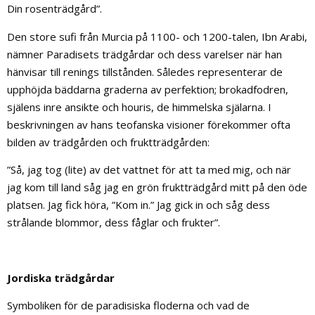
Din rosenträdgård”.
Den store sufi från Murcia på 1100- och 1200-talen, Ibn Arabi,
nämner Paradisets trädgårdar och dess varelser när han
hänvisar till renings tillstånden. Således representerar de
upphöjda bäddarna graderna av perfektion; brokadfodren,
själens inre ansikte och houris, de himmelska själarna. I
beskrivningen av hans teofanska visioner förekommer ofta
bilden av trädgården och fruktträdgården:
”Så, jag tog (lite) av det vattnet för att ta med mig, och när
jag kom till land såg jag en grön fruktträdgård mitt på den öde
platsen. Jag fick höra, ”Kom in.” Jag gick in och såg dess
strålande blommor, dess fåglar och frukter”.
Jordiska trädgårdar
Symboliken för de paradisiska floderna och vad de