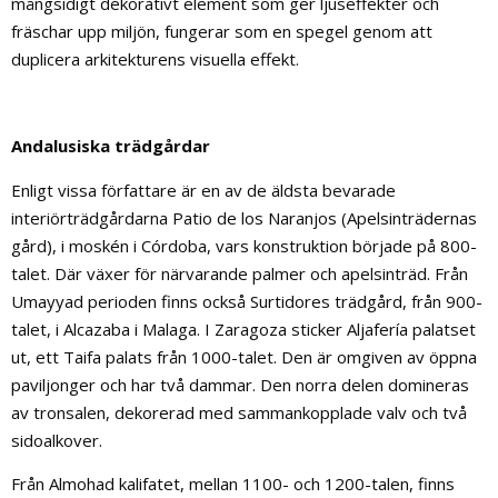
mångsidigt dekorativt element som ger ljuseffekter och
fräschar upp miljön, fungerar som en spegel genom att
duplicera arkitekturens visuella effekt.
Andalusiska trädgårdar
Enligt vissa författare är en av de äldsta bevarade
interiörträdgårdarna Patio de los Naranjos (Apelsinträdernas
gård), i moskén i Córdoba, vars konstruktion började på 800-
talet. Där växer för närvarande palmer och apelsinträd. Från
Umayyad perioden finns också Surtidores trädgård, från 900-
talet, i Alcazaba i Malaga. I Zaragoza sticker Aljafería palatset
ut, ett Taifa palats från 1000-talet. Den är omgiven av öppna
paviljonger och har två dammar. Den norra delen domineras
av tronsalen, dekorerad med sammankopplade valv och två
sidoalkover.
Från Almohad kalifatet, mellan 1100- och 1200-talen, finns