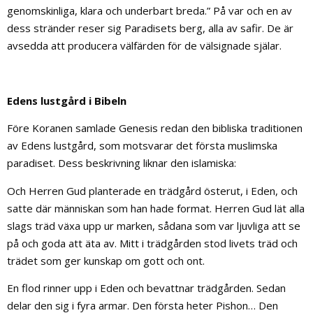
genomskinliga, klara och underbart breda.” På var och en av
dess stränder reser sig Paradisets berg, alla av safir. De är
avsedda att producera välfärden för de välsignade själar.
Edens lustgård i Bibeln
Före Koranen samlade Genesis redan den bibliska traditionen
av Edens lustgård, som motsvarar det första muslimska
paradiset. Dess beskrivning liknar den islamiska:
Och Herren Gud planterade en trädgård österut, i Eden, och
satte där människan som han hade format. Herren Gud lät alla
slags träd växa upp ur marken, sådana som var ljuvliga att se
på och goda att äta av. Mitt i trädgården stod livets träd och
trädet som ger kunskap om gott och ont.
En flod rinner upp i Eden och bevattnar trädgården. Sedan
delar den sig i fyra armar. Den första heter Pishon… Den