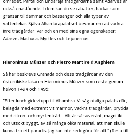
området. Partal och Lindaraja trädgårdarna samt Adarves är
också enastående. I dem kan du se rabatter, häckar som
gränsar till dammar och bassänger och alla typer av
vattenlekar. Själva Alhambrapalatset bevarar en rad vackra
inre trädgårdar, var och en med sina egna egenskaper:
Adarve, Machuca, Myrtles och Lejonernas.
Hieronimus Münzer och Pietro Martire d’Anghiera
Så här beskrevs Granada och dess trädgårdar av den
österrikiske läkaren Hieronimus Münzer som reste genom
halvön 1494 och 1495:
”Efter lunch gick vi upp till Alhambra. Vi såg otaliga palats där,
belagda med extremt vit marmor, vackra trädgårdar, prydda
med citron- och myrtenträd… Allt är så suveränt, magnifikt
och utsökt byggt, av så många olika material, att man skulle
kunna tro ett paradis. Jag kan inte redogöra för allt.” (Resa till