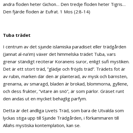
andra floden heter Gichon… Den tredje floden heter Tigris…
Den fjärde floden är Eufrat. 1 Mos (2:8-14)
Tuba trädet
I centrum av det sjunde islamiska paradiset eller trädgården
(Jannat al-na’im) växer det himmelska trädet Tuba, vars
grenar ständigt reciterar Koranens suror, enligt sufi mystiken.
Det är ett stort träd, ”glädje och fröjds träd”. Trädets fot är
av rubin, marken där den är planterad, av mysk och bärnsten,
grenarna, av smaragd, bladen är brokad, blommorna, gyllene,
och dess frukter, ”vitare än snö”, är som pärlor. Gräset runt
den andas ut en mycket behaglig parfym.
Detta är det andliga Livets Träd, som bara de Utvalda som
lyckas stiga upp till Sjunde Trädgården, i förkammaren till
Allahs mystiska kontemplation, kan se.