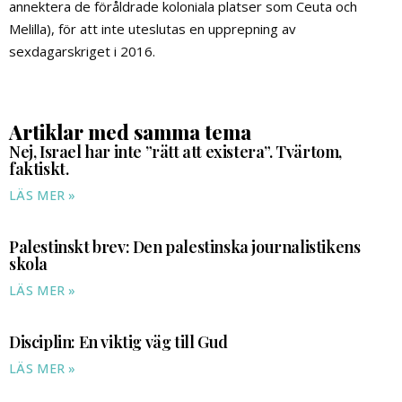
annektera de föråldrade koloniala platser som Ceuta och
Melilla), för att inte uteslutas en upprepning av
sexdagarskriget i 2016.
Artiklar med samma tema
Nej, Israel har inte ”rätt att existera”. Tvärtom,
faktiskt.
LÄS MER »
Palestinskt brev: Den palestinska journalistikens
skola
LÄS MER »
Disciplin: En viktig väg till Gud
LÄS MER »