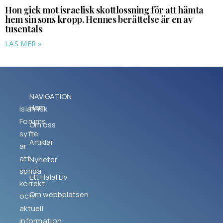
Hon gick mot israelisk skottlossning för att hämta
hem sin sons kropp. Hennes berättelse är en av
tusentals
LÄS MER »
NAVIGATION
Hem
Islamisk
Forums
Om oss
syfte
Artiklar
är
att
Nyheter
sprida
Ett Halal Liv
korrekt
Om webbplatsen
och
aktuell
information