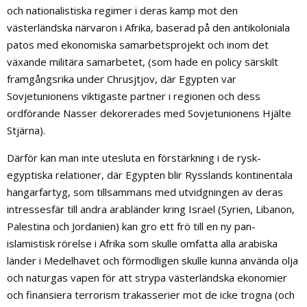
och nationalistiska regimer i deras kamp mot den
västerländska närvaron i Afrika, baserad på den antikoloniala
patos med ekonomiska samarbetsprojekt och inom det
växande militära samarbetet, (som hade en policy särskilt
framgångsrika under Chrusjtjov, där Egypten var
Sovjetunionens viktigaste partner i regionen och dess
ordförande Nasser dekorerades med Sovjetunionens Hjälte
Stjärna).
Därför kan man inte utesluta en förstärkning i de rysk-
egyptiska relationer, där Egypten blir Rysslands kontinentala
hangarfartyg, som tillsammans med utvidgningen av deras
intressesfär till andra arabländer kring Israel (Syrien, Libanon,
Palestina och Jordanien) kan gro ett frö till en ny pan-
islamistisk rörelse i Afrika som skulle omfatta alla arabiska
länder i Medelhavet och förmodligen skulle kunna använda olja
och naturgas vapen för att strypa västerländska ekonomier
och finansiera terrorism trakasserier mot de icke trogna (och