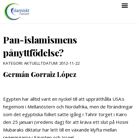
Pan-islamismens
pånyttfödelse?
DATUM:
2012-11-22
KATEGORI:
AKTUELLT
Germán Gorraiz López
Egypten har alltid varit en nyckel till att upprätthålla USA:s
hegemoni i Mellanöstern och Nordafrika, men de förändringar
som det egyptiska folket satte igång i Tahrir torget i Kairo
den 25 januari (vredens dag) för att kräva ett slut på Hosni
Mubaraks diktatur har lett till en växande klyfta mellan
regeringarna i Egypten och Israel.