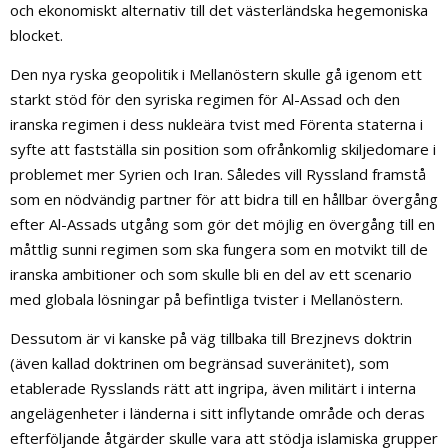
och ekonomiskt alternativ till det västerländska hegemoniska
blocket.
Den nya ryska geopolitik i Mellanöstern skulle gå igenom ett
starkt stöd för den syriska regimen för Al-Assad och den
iranska regimen i dess nukleära tvist med Förenta staterna i
syfte att fastställa sin position som ofrånkomlig skiljedomare i
problemet mer Syrien och Iran. Således vill Ryssland framstå
som en nödvändig partner för att bidra till en hållbar övergång
efter Al-Assads utgång som gör det möjlig en övergång till en
måttlig sunni regimen som ska fungera som en motvikt till de
iranska ambitioner och som skulle bli en del av ett scenario
med globala lösningar på befintliga tvister i Mellanöstern.
Dessutom är vi kanske på väg tillbaka till Brezjnevs doktrin
(även kallad doktrinen om begränsad suveränitet), som
etablerade Rysslands rätt att ingripa, även militärt i interna
angelägenheter i länderna i sitt inflytande område och deras
efterföljande åtgärder skulle vara att stödja islamiska grupper