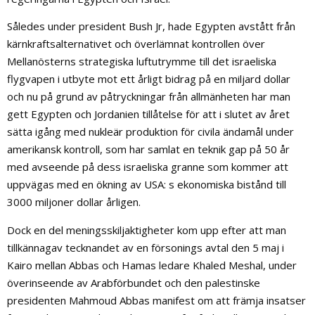
Således under president Bush Jr, hade Egypten avstått från
kärnkraftsalternativet och överlämnat kontrollen över
Mellanösterns strategiska luftutrymme till det israeliska
flygvapen i utbyte mot ett årligt bidrag på en miljard dollar
och nu på grund av påtryckningar från allmänheten har man
gett Egypten och Jordanien tillåtelse för att i slutet av året
sätta igång med nukleär produktion för civila ändamål under
amerikansk kontroll, som har samlat en teknik gap på 50 år
med avseende på dess israeliska granne som kommer att
uppvägas med en ökning av USA: s ekonomiska bistånd till
3000 miljoner dollar årligen.
Dock en del meningsskiljaktigheter kom upp efter att man
tillkännagav tecknandet av en försonings avtal den 5 maj i
Kairo mellan Abbas och Hamas ledare Khaled Meshal, under
överinseende av Arabförbundet och den palestinske
presidenten Mahmoud Abbas manifest om att främja insatser