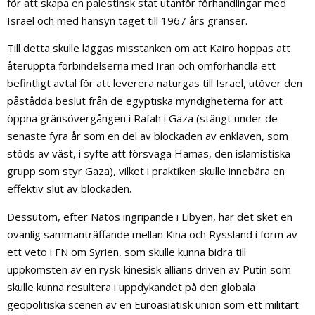
för att skapa en palestinsk stat utanför förhandlingar med
Israel och med hänsyn taget till 1967 års gränser.
Till detta skulle läggas misstanken om att Kairo hoppas att
återuppta förbindelserna med Iran och omförhandla ett
befintligt avtal för att leverera naturgas till Israel, utöver den
påstådda beslut från de egyptiska myndigheterna för att
öppna gränsövergången i Rafah i Gaza (stängt under de
senaste fyra år som en del av blockaden av enklaven, som
stöds av väst, i syfte att försvaga Hamas, den islamistiska
grupp som styr Gaza), vilket i praktiken skulle innebära en
effektiv slut av blockaden.
Dessutom, efter Natos ingripande i Libyen, har det sket en
ovanlig sammanträffande mellan Kina och Ryssland i form av
ett veto i FN om Syrien, som skulle kunna bidra till
uppkomsten av en rysk-kinesisk allians driven av Putin som
skulle kunna resultera i uppdykandet på den globala
geopolitiska scenen av en Euroasiatisk union som ett militärt