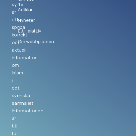
syfte
Artiklar
är
att
Nyheter
sprida
Ett Halal Liv
korrekt
Om webbplatsen
och
aktuell
information
om
Islam
i
det
svenska
samhället.
Informationen
är
till
för