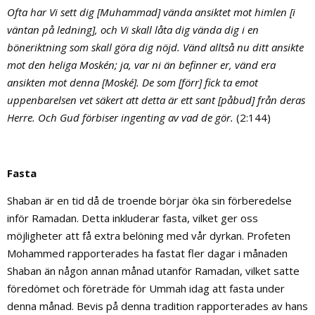
Ofta har Vi sett dig [Muhammad] vända ansiktet mot himlen [i
väntan på ledning], och Vi skall låta dig vända dig i en
böneriktning som skall göra dig nöjd. Vänd alltså nu ditt ansikte
mot den heliga Moskén; ja, var ni än befinner er, vänd era
ansikten mot denna [Moské]. De som [förr] fick ta emot
uppenbarelsen vet säkert att detta är ett sant [påbud] från deras
Herre. Och Gud förbiser ingenting av vad de gör.
(2:144)
Fasta
Shaban är en tid då de troende börjar öka sin förberedelse
inför Ramadan. Detta inkluderar fasta, vilket ger oss
möjligheter att få extra belöning med vår dyrkan. Profeten
Mohammed rapporterades ha fastat fler dagar i månaden
Shaban än någon annan månad utanför Ramadan, vilket satte
föredömet och företräde för Ummah idag att fasta under
denna månad. Bevis på denna tradition rapporterades av hans