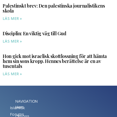
Palestinskt brev: Den palestinska journalistikens
skola
LÄS MER »
Disciplin: En viktig väg till Gud
LÄS MER »
Hon gick mot israelisk skottlossning för att hämta
hem sin sons kropp. Hennes berättelse är en av
tusentals
LÄS MER »
NAVIGATION
Hem
Islamisk
Forums
Om oss