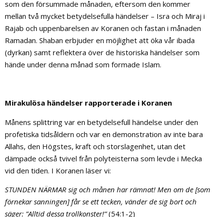
som den försummade månaden, eftersom den kommer
mellan två mycket betydelsefulla händelser – Isra och Miraj i
Rajab och uppenbarelsen av Koranen och fastan i månaden
Ramadan. Shaban erbjuder en möjlighet att öka vår ibada
(dyrkan) samt reflektera över de historiska händelser som
hände under denna månad som formade Islam.
Mirakulösa händelser rapporterade i Koranen
Månens splittring var en betydelsefull händelse under den
profetiska tidsåldern och var en demonstration av inte bara
Allahs, den Högstes, kraft och storslagenhet, utan det
dämpade också tvivel från polyteisterna som levde i Mecka
vid den tiden. I Koranen läser vi:
STUNDEN NÄRMAR sig och månen har rämnat!
Men om de [som
förnekar sanningen] får se ett tecken, vänder de sig bort och
säger: ”Alltid dessa trollkonster!”
(54:1-2)