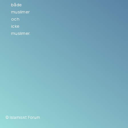
både
muslimer
och
icke
muslimer.
© Islamiskt Forum