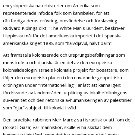
encyklopediska naturhistorier om Amerika som
representerade infödda folk som kannibaler, för att
rättfärdiga deras erövring, omvändelse och förslavning.
Rudyard Kiplings dikt, ”The White Man’s Burden”, beskriver
filippinska mål för det amerikanska imperiet i det spansk-
amerikanska kriget 1898 som ”halvdjävul, halvt barn”.
Att framställa koloniserade och ursprungsbefolkningar som
monstruösa och djuriska är en del av den europeiska
kolonialideologin. Israels koloniala projekt för bosättare, som
följer den europeiska planen i den nuvarande geopolitiska
ordningen under ”internationell lag”, är lätt att känna igen:
fördrivande av landområden, utplåning av lokalbefolkningens
suveränitet och den retoriska avhumaniseringen av palestinier
som ”djur”-subjekt. till kolonialt våld.
Den israeliska rabbinen Meir Maroz sa i israelisk tv att ”om de
(folket i Gaza) var människor, skulle vi ha skickat dem
humanitärt bistånd…men det här handlar om djur.” Andra