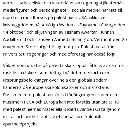
verbalt av israeliska och västerländska regeringstjänstemän,
mediefigurer och personligheter i sociala medier har lett till
mord och mordförsök på palestinier i USA, inklusive
knivhuggdöden på sexåriga Wadea al-Fayoume i Chicago den
14 oktober och skjutningen av Hisham Awartani, Kinnan
Abdalhamid och Tahseen Ahmed i Burlington, Vermont den 25
november. Storskaliga tillslag mot pro-Palestina tal från
universitet, regeringar och medieföretag har också följt.
Våldet som utsätts på palestinska kroppar åtföljs av samma
rasistiska diskurs som deltog i våldet mot svarta och
ursprungsbefolkningar över hela den globala södern i
händerna på europeiska kolonisatörer och inkräktare.
Rasismen mot palestinier (och i förlängningen araber och
muslimer) i USA och Europa kan inte förstås utan att ta itu
med palestiniernas materiella underkuvande i Gaza genom
militär och politisk kraft av ett bosättare-kolonialt
apartheidprojekt.