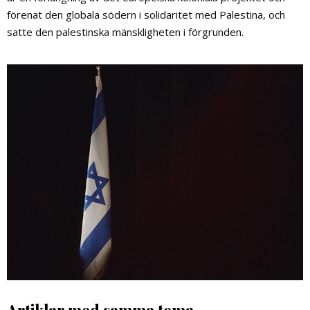
förenat den globala södern i solidaritet med Palestina, och
satte den palestinska mänskligheten i förgrunden.