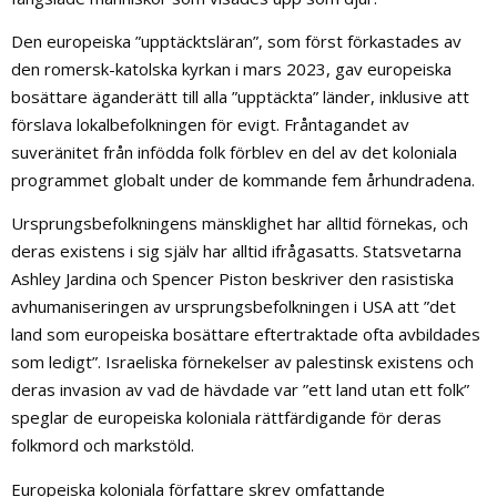
Den europeiska ”upptäcktsläran”, som först förkastades av
den romersk-katolska kyrkan i mars 2023, gav europeiska
bosättare äganderätt till alla ”upptäckta” länder, inklusive att
förslava lokalbefolkningen för evigt. Fråntagandet av
suveränitet från infödda folk förblev en del av det koloniala
programmet globalt under de kommande fem århundradena.
Ursprungsbefolkningens mänsklighet har alltid förnekas, och
deras existens i sig själv har alltid ifrågasatts. Statsvetarna
Ashley Jardina och Spencer Piston beskriver den rasistiska
avhumaniseringen av ursprungsbefolkningen i USA att ”det
land som europeiska bosättare eftertraktade ofta avbildades
som ledigt”. Israeliska förnekelser av palestinsk existens och
deras invasion av vad de hävdade var ”ett land utan ett folk”
speglar de europeiska koloniala rättfärdigande för deras
folkmord och markstöld.
Europeiska koloniala författare skrev omfattande