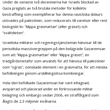
Under de senaste två decennierna har Israels blockad av
Gaza präglats av två brutala metoder för kollektiv
bestraffning som exemplifierar hur denna rasistiska diskurs
utövades på palestinier, som reducerats till varelser eller rent
biologiskt liv: ”klippa gräsmattan” (eller gräset) och
”svältdieten”.
Israeliska militärer och regeringstjänstemän hänvisar till de
periodiska massövergreppen på den belägrade Gazaremsan
som att ”klippa gräsmattan” eller ”klippa gräset”, en
trädgårdsmetafor som används för att hänvisa till palestinier
som ”ogräs”, oönskade element i en gräsmatta, för att minska
befolkningen genom urskillningslösa bombningar.
Hela den befolkade Gazaremsan har varit inhägnad,
avspärrad och placerad under en förkrossande militär
belägring och embargo sedan 2006, en straffåtgärd som
ålagts de 2,3 miljoner invånarna.