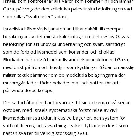
Israel, som kontrollerar alla varor som kommer in i och lämnar
Gaza, påtvingade den kollektiva palestinska befolkningen vad
som kallas ”svältdieten” vidare.
Israeliska hälsovårdstjänstemän tillhandahöll till exempel
beräkningar av det minsta kaloriintag som behövs av Gazas
befolkning för att undvika undernäring och svält, samtidigt
som de förbjöd livsmedel som koriander och choklad.
Blockaden har också hindrat livsmedelsproduktionen i Gaza,
med brist på frön och husdjur som kycklingar. Sådan omänsklig
militär taktik påminner om de medeltida belägringarna där
muromgärdade städer nekades mat och vatten för att
påskynda deras kollaps.
Dessa förhållanden har förvärrats till sin extrema nivå sedan
oktober, med Israels systematiska förstörelse av civil
livsmedelsinfrastruktur, inklusive bagerier, och system för
vattenfiltrering och avsaltning – vilket flyttade en kost som
nästan svälter till verklig storskalig svält.