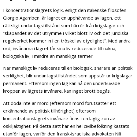
I koncentrationslägrets logik, enligt den italienske filosofen
Giorgio Agamben, är lägret en upphävande av lagen, ett
rättsligt undantagstillstånd som härrör från krigslagar och
”skapandet av det utrymme i vilket blott liv och det juridiska
regelverket kommer in i en tröskel av otydlighet”. Med andra
ord, invånarna i lägret får sina liv reducerade till nakna,
biologiska liv, i mindre än mänskliga termer.
När mänskligt liv reduceras till en biologisk, snarare än politisk,
verklighet, blir undantagstillståndet som uppstår ur krigslagar
permanent. Eftersom ingen lag kan nå den underkuvade
kroppen av lägrets invånare, kan inget brott begås.
Att döda inte är mord (eftersom mord förutsätter ett
erkännande av politisk tillhörighet) eftersom
koncentrationslägrets invånare finns i en laglig zon av
oskiljaktighet. På detta sätt har en hel civilbefolkning kastats
utanför lagen, varför den fransk-israeliska advokaten Nili