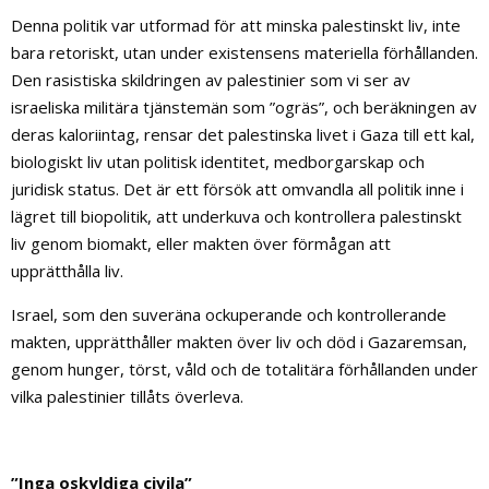
Denna politik var utformad för att minska palestinskt liv, inte
bara retoriskt, utan under existensens materiella förhållanden.
Den rasistiska skildringen av palestinier som vi ser av
israeliska militära tjänstemän som ”ogräs”, och beräkningen av
deras kaloriintag, rensar det palestinska livet i Gaza till ett kal,
biologiskt liv utan politisk identitet, medborgarskap och
juridisk status. Det är ett försök att omvandla all politik inne i
lägret till biopolitik, att underkuva och kontrollera palestinskt
liv genom biomakt, eller makten över förmågan att
upprätthålla liv.
Israel, som den suveräna ockuperande och kontrollerande
makten, upprätthåller makten över liv och död i Gazaremsan,
genom hunger, törst, våld och de totalitära förhållanden under
vilka palestinier tillåts överleva.
”Inga oskyldiga civila”