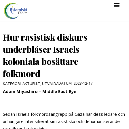
Hur rasistisk diskurs
underblåser Israels
koloniala bosättare
folkmord
DATUM:
2023-12-17
KATEGORI:
AKTUELLT
,
UTVALDA
Adam Miyashiro – Middle East Eye
Sedan Israels folkmordsangrepp på Gaza har dess ledare och
anhängare intensifierat sin rasistiska och dehumaniserande
retorik mot palestinier.