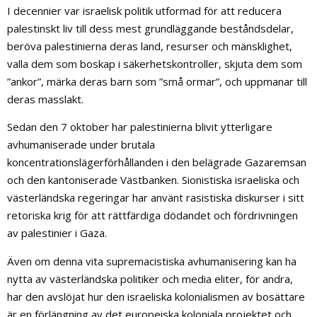
I decennier var israelisk politik utformad för att reducera
palestinskt liv till dess mest grundläggande beståndsdelar,
beröva palestinierna deras land, resurser och mänsklighet,
valla dem som boskap i säkerhetskontroller, skjuta dem som
”ankor”, märka deras barn som ”små ormar”, och uppmanar till
deras masslakt.
Sedan den 7 oktober har palestinierna blivit ytterligare
avhumaniserade under brutala
koncentrationslägerförhållanden i den belägrade Gazaremsan
och den kantoniserade Västbanken. Sionistiska israeliska och
västerländska regeringar har använt rasistiska diskurser i sitt
retoriska krig för att rättfärdiga dödandet och fördrivningen
av palestinier i Gaza.
Även om denna vita supremacistiska avhumanisering kan ha
nytta av västerländska politiker och media eliter, för andra,
har den avslöjat hur den israeliska kolonialismen av bosättare
är en förlängning av det europeiska koloniala projektet och