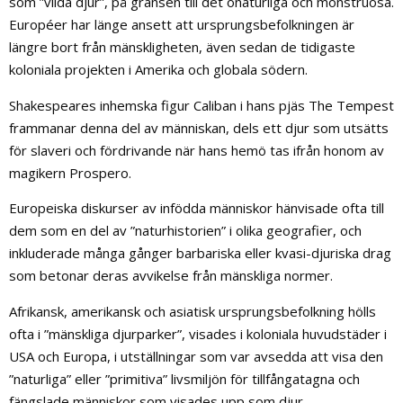
som ”vilda djur”, på gränsen till det onaturliga och monstruösa.
Européer har länge ansett att ursprungsbefolkningen är
längre bort från mänskligheten, även sedan de tidigaste
koloniala projekten i Amerika och globala södern.
Shakespeares inhemska figur Caliban i hans pjäs The Tempest
frammanar denna del av människan, dels ett djur som utsätts
för slaveri och fördrivande när hans hemö tas ifrån honom av
magikern Prospero.
Europeiska diskurser av infödda människor hänvisade ofta till
dem som en del av ”naturhistorien” i olika geografier, och
inkluderade många gånger barbariska eller kvasi-djuriska drag
som betonar deras avvikelse från mänskliga normer.
Afrikansk, amerikansk och asiatisk ursprungsbefolkning hölls
ofta i ”mänskliga djurparker”, visades i koloniala huvudstäder i
USA och Europa, i utställningar som var avsedda att visa den
”naturliga” eller ”primitiva” livsmiljön för tillfångatagna och
fängslade människor som visades upp som djur.