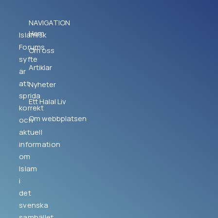
NAVIGATION
Hem
Islamisk
Forums
Om oss
syfte
Artiklar
är
att
Nyheter
sprida
Ett Halal Liv
korrekt
Om webbplatsen
och
aktuell
information
om
Islam
i
det
svenska
samhället.