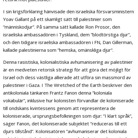
I sin krigsförklaring hänvisade den israeliska försvarsministern
Yoav Gallant på ett skamligt sätt till palestinier som
”människodjur”. På samma sätt kallade Ron Prosor, den
israeliska ambassadören i Tyskland, dem ”blodtörstiga djur”,
och den tidigare israeliska ambassadören i FN, Dan Gillerman,
kallade palestinierna som ”hemska, omänskliga djur”.
Denna rasistiska, kolonialistiska avhumanisering av palestinier
är en medveten retorisk strategi för att göra det möjligt för
Israel och dess västliga allierade att utföra sin massmord av
palestinier i Gaza. I The Wretched of the Earth beskriver den
antikoloniala tänkaren Frantz Fanon denna ”koloniala
vokabulär”, inklusive hur kolonisten förvandlar de koloniserade
till ondskans kvintessens genom att representera de
koloniserade, ursprungsbefolkningen som djur: ”I klart språk”,
säger Fanon, det koloniserade subjektet ”reduceras till ett
djurs tillstånd”. Kolonisatören ”avhumaniserar det koloniala