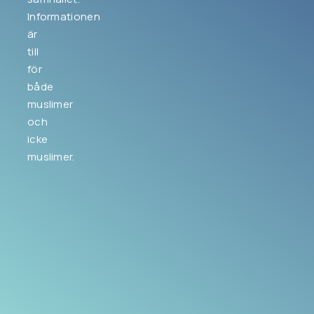
Informationen
är
till
för
både
muslimer
och
icke
muslimer.