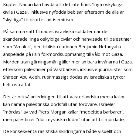
Kupfer-Naouri kan hävda att det inte finns ”inga oskyldiga
civila i Gaza”, inklusive nyfödda bebisar eftersom de alla är
”skyldiga” till brottet antisemitism.
På samma sätt filmades israeliska soldater när de
skanderade ”inga oskyldiga civila” och hänvisade till palestinier
som ”Amalek”, den bibliska nationen Benjamin Netanyahu
anspelade på i sin folkmordsuppmaning till våld mot Gaza.
Morden utan gärningsmän gäller mer än bara invånarna i Gaza,
eftersom palestinier på Västbanken, inklusive journalister som
Shireen Abu Akleh, rutinmässigt dödas av israeliska styrkor
helt ostraffat.
Det är också anledningen till att västerländska media källor
kan nämna palestinska dödsfall utan förövare. Israeler
”mördas” av vad Piers Morgan kallar ”medeltida barbarer”,
men palestinier ”dör mystiska dödar” utan att bli mördade.
De konsekventa rasistiska skildringarna både visuellt och