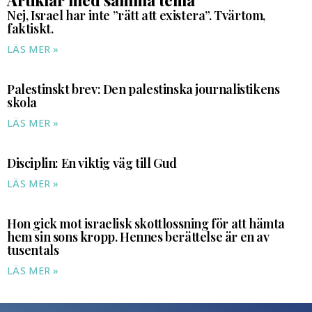
Artiklar med samma tema
Nej, Israel har inte ”rätt att existera”. Tvärtom,
faktiskt.
LÄS MER »
Palestinskt brev: Den palestinska journalistikens
skola
LÄS MER »
Disciplin: En viktig väg till Gud
LÄS MER »
Hon gick mot israelisk skottlossning för att hämta
hem sin sons kropp. Hennes berättelse är en av
tusentals
LÄS MER »