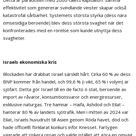
Detta är paradoxen med 2000-talets kapitalism: samma
effektivitet som genererar svindlande vinster skapar också
katastrofal sårbarhet. Systemets största styrka (dess nära
ömsesidiga beroende) blev dess största svaghet när det
konfronterades med en rörelse som kunde utnyttja dess
svagheter.
Israels ekonomiska kris
Blockaden har drabbat Israel särskilt hårt. Cirka 60 % av dess
BNP kommer från handel, och 99,6 % (i vikt, 65 % i volym) är
sjöfart. Detta gör Israel till en de facto ö stat, beroende av
import av råvaror, konsumtionsvaror och energiresurser,
exklusive naturgas. Tre hamnar – Haifa, Ashdod och Eilat –
hanterar 80 % av landets sjötrafik. Men i mitten av 2024 var
Eilat, Israels huvudrutt till Asien genom Röda havet, död och
hade officiellt förklarat konkurs inför Knesset. Fartygen
vägrade att riskera resan och valde istället att göra en omväg