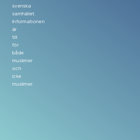
svenska
samhället.
Informationen
är
till
för
både
muslimer
och
icke
muslimer.