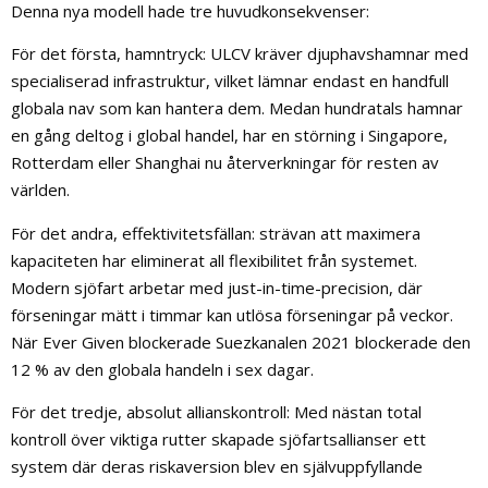
Denna nya modell hade tre huvudkonsekvenser:
För det första, hamntryck: ULCV kräver djuphavshamnar med
specialiserad infrastruktur, vilket lämnar endast en handfull
globala nav som kan hantera dem. Medan hundratals hamnar
en gång deltog i global handel, har en störning i Singapore,
Rotterdam eller Shanghai nu återverkningar för resten av
världen.
För det andra, effektivitetsfällan: strävan att maximera
kapaciteten har eliminerat all flexibilitet från systemet.
Modern sjöfart arbetar med just-in-time-precision, där
förseningar mätt i timmar kan utlösa förseningar på veckor.
När Ever Given blockerade Suezkanalen 2021 blockerade den
12 % av den globala handeln i sex dagar.
För det tredje, absolut allianskontroll: Med nästan total
kontroll över viktiga rutter skapade sjöfartsallianser ett
system där deras riskaversion blev en självuppfyllande