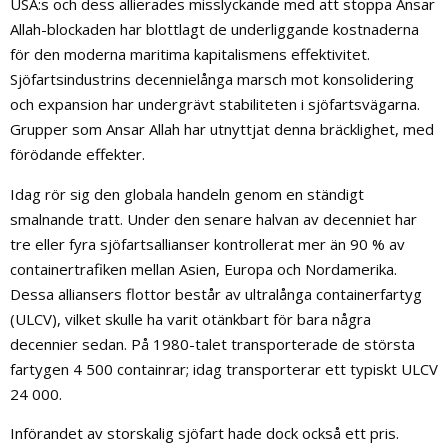
USA:s och dess allierades misslyckande med att stoppa Ansar
Allah-blockaden har blottlagt de underliggande kostnaderna
för den moderna maritima kapitalismens effektivitet.
Sjöfartsindustrins decennielånga marsch mot konsolidering
och expansion har undergrävt stabiliteten i sjöfartsvägarna.
Grupper som Ansar Allah har utnyttjat denna bräcklighet, med
förödande effekter.
Idag rör sig den globala handeln genom en ständigt
smalnande tratt. Under den senare halvan av decenniet har
tre eller fyra sjöfartsallianser kontrollerat mer än 90 % av
containertrafiken mellan Asien, Europa och Nordamerika.
Dessa alliansers flottor består av ultralånga containerfartyg
(ULCV), vilket skulle ha varit otänkbart för bara några
decennier sedan. På 1980-talet transporterade de största
fartygen 4 500 containrar; idag transporterar ett typiskt ULCV
24 000.
Införandet av storskalig sjöfart hade dock också ett pris.