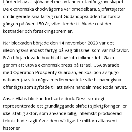
fjärdedel av all sjöhandel mellan länder utanför grannskapet.
De ekonomiska chockvågorna var omedelbara. Sjöfartsjättar
omdirigerade sina fartyg runt Godahoppsudden för första
gången på över 150 år, vilket ledde till ökade restider,
kostnader och försäkringspremier.
När blockaden började den 14 november 2023 var det
inledningsvis endast fartyg på väg till Israel som var måltavlor.
Från början lovade houthi att avsluta folkmordet i Gaza
genom att utöva ekonomisk press på Israel. USA svarade
med Operation Prosperity Guardian, en koalition av tjugo
nationer (av vilka några medlemmar inte ville bli namngivna
offentligt) som syftade till att säkra handeln med Röda havet.
Ansar Allahs blockad fortsatte dock. Dess strategi
representerade ett grundläggande skifte i sjökrigföringen: en
icke-statlig aktör, som använde billig, inhemskt producerad
teknik, hade tagit över den mäktigaste militära alliansen i
historien.