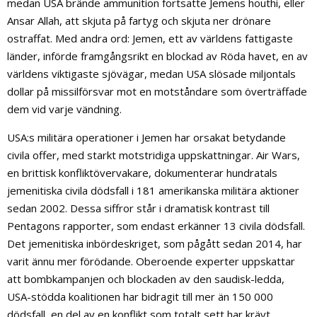
medan USA brände ammunition fortsatte Jemens houthi, eller
Ansar Allah, att skjuta på fartyg och skjuta ner drönare
ostraffat. Med andra ord: Jemen, ett av världens fattigaste
länder, införde framgångsrikt en blockad av Röda havet, en av
världens viktigaste sjövägar, medan USA slösade miljontals
dollar på missilförsvar mot en motståndare som överträffade
dem vid varje vändning.
USA:s militära operationer i Jemen har orsakat betydande
civila offer, med starkt motstridiga uppskattningar. Air Wars,
en brittisk konfliktövervakare, dokumenterar hundratals
jemenitiska civila dödsfall i 181 amerikanska militära aktioner
sedan 2002. Dessa siffror står i dramatisk kontrast till
Pentagons rapporter, som endast erkänner 13 civila dödsfall.
Det jemenitiska inbördeskriget, som pågått sedan 2014, har
varit ännu mer förödande. Oberoende experter uppskattar
att bombkampanjen och blockaden av den saudisk-ledda,
USA-stödda koalitionen har bidragit till mer än 150 000
dödsfall, en del av en konflikt som totalt sett har krävt