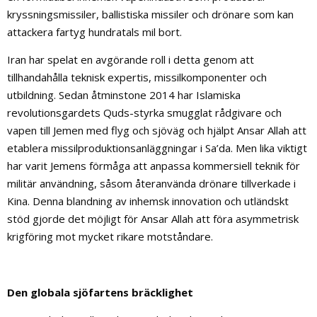
kryssningsmissiler, ballistiska missiler och drönare som kan
attackera fartyg hundratals mil bort.
Iran har spelat en avgörande roll i detta genom att
tillhandahålla teknisk expertis, missilkomponenter och
utbildning. Sedan åtminstone 2014 har Islamiska
revolutionsgardets Quds-styrka smugglat rådgivare och
vapen till Jemen med flyg och sjöväg och hjälpt Ansar Allah att
etablera missilproduktionsanläggningar i Sa’da. Men lika viktigt
har varit Jemens förmåga att anpassa kommersiell teknik för
militär användning, såsom återanvända drönare tillverkade i
Kina. Denna blandning av inhemsk innovation och utländskt
stöd gjorde det möjligt för Ansar Allah att föra asymmetrisk
krigföring mot mycket rikare motståndare.
Den globala sjöfartens bräcklighet