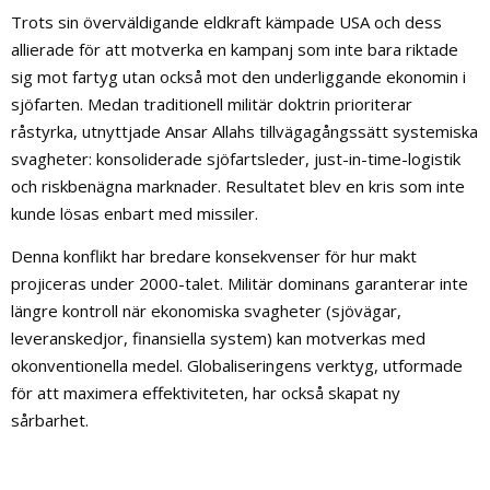
Trots sin överväldigande eldkraft kämpade USA och dess
allierade för att motverka en kampanj som inte bara riktade
sig mot fartyg utan också mot den underliggande ekonomin i
sjöfarten. Medan traditionell militär doktrin prioriterar
råstyrka, utnyttjade Ansar Allahs tillvägagångssätt systemiska
svagheter: konsoliderade sjöfartsleder, just-in-time-logistik
och riskbenägna marknader. Resultatet blev en kris som inte
kunde lösas enbart med missiler.
Denna konflikt har bredare konsekvenser för hur makt
projiceras under 2000-talet. Militär dominans garanterar inte
längre kontroll när ekonomiska svagheter (sjövägar,
leveranskedjor, finansiella system) kan motverkas med
okonventionella medel. Globaliseringens verktyg, utformade
för att maximera effektiviteten, har också skapat ny
sårbarhet.