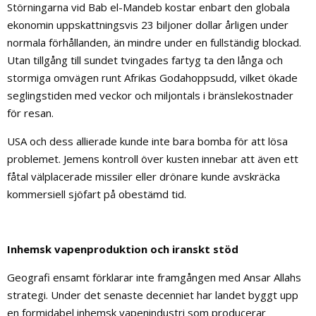
Störningarna vid Bab el-Mandeb kostar enbart den globala
ekonomin uppskattningsvis 23 biljoner dollar årligen under
normala förhållanden, än mindre under en fullständig blockad.
Utan tillgång till sundet tvingades fartyg ta den långa och
stormiga omvägen runt Afrikas Godahoppsudd, vilket ökade
seglingstiden med veckor och miljontals i bränslekostnader
för resan.
USA och dess allierade kunde inte bara bomba för att lösa
problemet. Jemens kontroll över kusten innebar att även ett
fåtal välplacerade missiler eller drönare kunde avskräcka
kommersiell sjöfart på obestämd tid.
Inhemsk vapenproduktion och iranskt stöd
Geografi ensamt förklarar inte framgången med Ansar Allahs
strategi. Under det senaste decenniet har landet byggt upp
en formidabel inhemsk vapenindustri som producerar