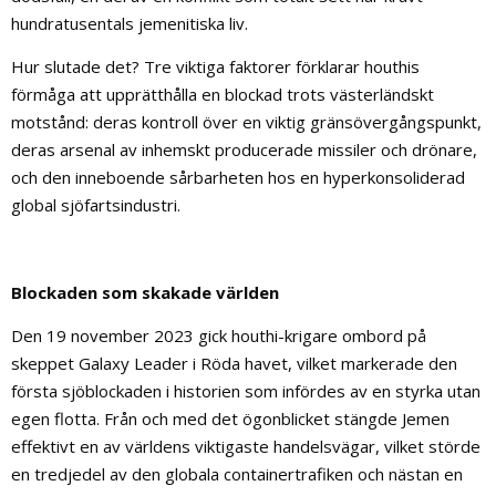
hundratusentals jemenitiska liv.
Hur slutade det? Tre viktiga faktorer förklarar houthis
förmåga att upprätthålla en blockad trots västerländskt
motstånd: deras kontroll över en viktig gränsövergångspunkt,
deras arsenal av inhemskt producerade missiler och drönare,
och den inneboende sårbarheten hos en hyperkonsoliderad
global sjöfartsindustri.
Blockaden som skakade världen
Den 19 november 2023 gick houthi-krigare ombord på
skeppet Galaxy Leader i Röda havet, vilket markerade den
första sjöblockaden i historien som infördes av en styrka utan
egen flotta. Från och med det ögonblicket stängde Jemen
effektivt en av världens viktigaste handelsvägar, vilket störde
en tredjedel av den globala containertrafiken och nästan en