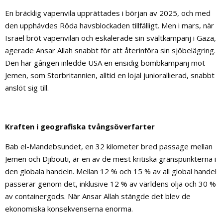
En bräcklig vapenvila upprättades i början av 2025, och med
den upphävdes Röda havsblockaden tillfälligt. Men i mars, när
Israel bröt vapenvilan och eskalerade sin svältkampanj i Gaza,
agerade Ansar Allah snabbt för att återinföra sin sjöbelägring.
Den här gången inledde USA en ensidig bombkampanj mot
Jemen, som Storbritannien, alltid en lojal juniorallierad, snabbt
anslöt sig till.
Kraften i geografiska tvångsöverfarter
Bab el-Mandebsundet, en 32 kilometer bred passage mellan
Jemen och Djibouti, är en av de mest kritiska gränspunkterna i
den globala handeln. Mellan 12 % och 15 % av all global handel
passerar genom det, inklusive 12 % av världens olja och 30 %
av containergods. När Ansar Allah stängde det blev de
ekonomiska konsekvenserna enorma.