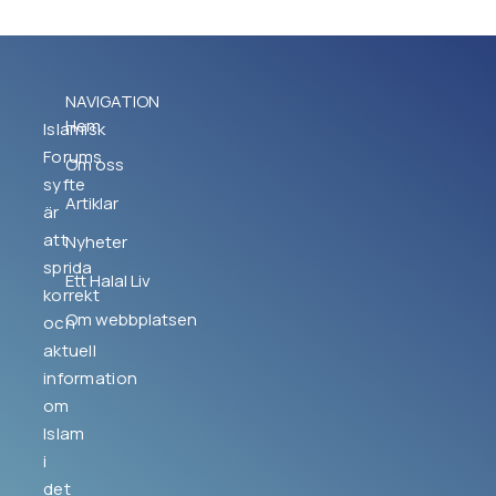
NAVIGATION
Hem
Islamisk
Forums
Om oss
syfte
Artiklar
är
att
Nyheter
sprida
Ett Halal Liv
korrekt
Om webbplatsen
och
aktuell
information
om
Islam
i
det