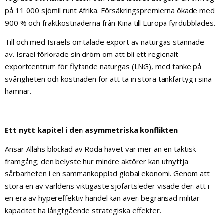
på 11 000 sjömil runt Afrika. Försäkringspremierna ökade med
900 % och fraktkostnaderna från Kina till Europa fyrdubblades.
Till och med Israels omtalade export av naturgas stannade
av. Israel förlorade sin dröm om att bli ett regionalt
exportcentrum för flytande naturgas (LNG), med tanke på
svårigheten och kostnaden för att ta in stora tankfartyg i sina
hamnar.
Ett nytt kapitel i den asymmetriska konflikten
Ansar Allahs blockad av Röda havet var mer än en taktisk
framgång; den belyste hur mindre aktörer kan utnyttja
sårbarheten i en sammankopplad global ekonomi. Genom att
störa en av världens viktigaste sjöfartsleder visade den att i
en era av hypereffektiv handel kan även begränsad militär
kapacitet ha långtgående strategiska effekter.