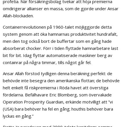
profetia. När försäkringsbolag tvekar att höja premierna
omdirigerar allianser en massa, som de gjorde under Ansar
Allah-blockaden.
Containerrevolutionen på 1960-talet möjliggjorde detta
system genom att öka hamnarnas produktivitet hundrafalt,
men den tog också bort de buffertar som en gång hade
absorberat chocker. Förr i tiden flyttade hamnarbetare last
bit för bit. Idag flyttar automatiserade maskiner berg av
containrar på några timmar, tills något går fel.
Ansar Allah förstod tydligen denna beräkning perfekt: de
behövde inte besegra den amerikanska flottan; de behövde
helt enkelt få riskpremierna i Röda havet att överstiga
fördelarna. Befälhavare Eric Blomberg, som övervakade
Operation Prosperity Guardian, erkände motvilligt att ”vi
(USA) bara behöver ha fel en gång; houthis behöver bara
lyckas en gång.”