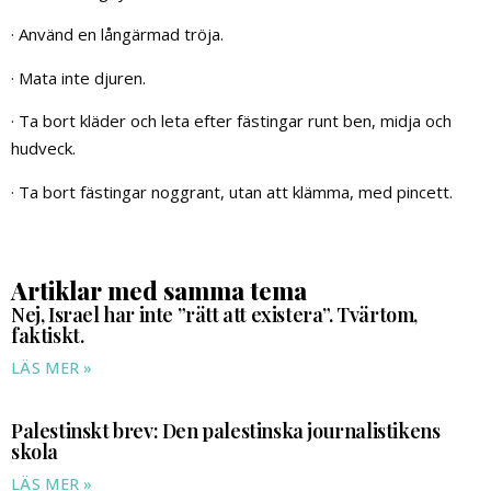
· Använd en långärmad tröja.
· Mata inte djuren.
· Ta bort kläder och leta efter fästingar runt ben, midja och
hudveck.
· Ta bort fästingar noggrant, utan att klämma, med pincett.
Artiklar med samma tema
Nej, Israel har inte ”rätt att existera”. Tvärtom,
faktiskt.
LÄS MER »
Palestinskt brev: Den palestinska journalistikens
skola
LÄS MER »