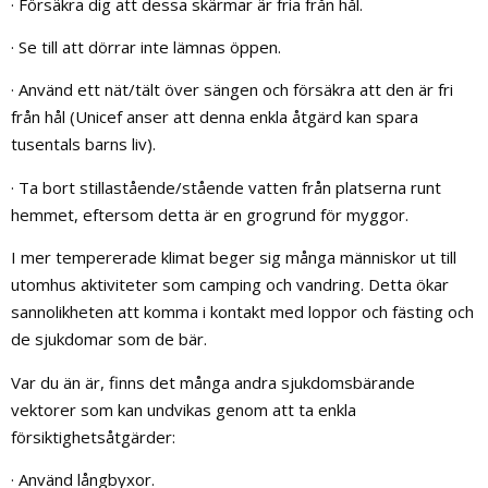
· Försäkra dig att dessa skärmar är fria från hål.
· Se till att dörrar inte lämnas öppen.
· Använd ett nät/tält över sängen och försäkra att den är fri
från hål (Unicef anser att denna enkla åtgärd kan spara
tusentals barns liv).
· Ta bort stillastående/stående vatten från platserna runt
hemmet, eftersom detta är en grogrund för myggor.
I mer tempererade klimat beger sig många människor ut till
utomhus aktiviteter som camping och vandring. Detta ökar
sannolikheten att komma i kontakt med loppor och fästing och
de sjukdomar som de bär.
Var du än är, finns det många andra sjukdomsbärande
vektorer som kan undvikas genom att ta enkla
försiktighetsåtgärder:
· Använd långbyxor.