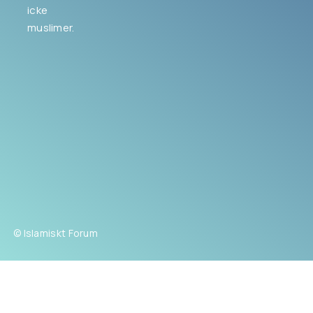
icke
muslimer.
© Islamiskt Forum