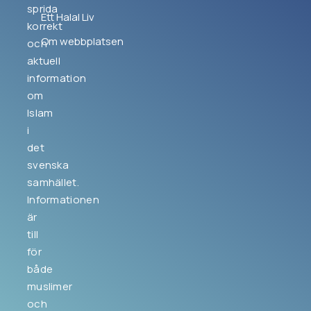
sprida
Ett Halal Liv
korrekt
Om webbplatsen
och
aktuell
information
om
Islam
i
det
svenska
samhället.
Informationen
är
till
för
både
muslimer
och