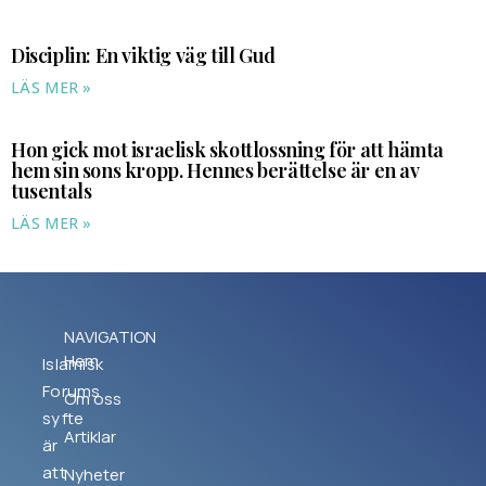
Disciplin: En viktig väg till Gud
LÄS MER »
Hon gick mot israelisk skottlossning för att hämta
hem sin sons kropp. Hennes berättelse är en av
tusentals
LÄS MER »
NAVIGATION
Hem
Islamisk
Forums
Om oss
syfte
Artiklar
är
att
Nyheter