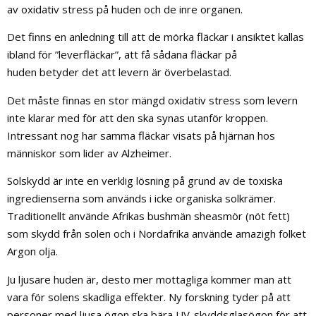
av oxidativ stress på huden och de inre organen.
Det finns en anledning till att de mörka fläckar i ansiktet kallas
ibland för ”leverfläckar”, att få sådana fläckar på
huden betyder det att levern är överbelastad.
Det måste finnas en stor mängd oxidativ stress som levern
inte klarar med för att den ska synas utanför kroppen.
Intressant nog har samma fläckar visats på hjärnan hos
människor som lider av Alzheimer.
Solskydd är inte en verklig lösning på grund av de toxiska
ingredienserna som används i icke organiska solkrämer.
Traditionellt använde Afrikas bushmän sheasmör (nöt fett)
som skydd från solen och i Nordafrika använde amazigh folket
Argon olja.
Ju ljusare huden är, desto mer mottagliga kommer man att
vara för solens skadliga effekter. Ny forskning tyder på att
personer med ljusa ögon ska bära UV-skyddsglasögon för att