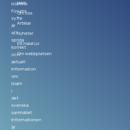
Hem
Islamisk
Forums
Om oss
syfte
Artiklar
är
att
Nyheter
sprida
Ett Halal Liv
korrekt
Om webbplatsen
och
aktuell
information
om
Islam
i
det
svenska
samhället.
Informationen
är