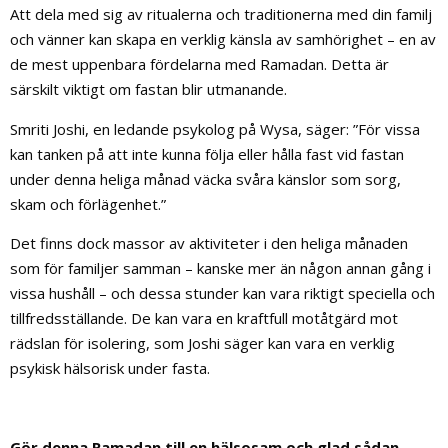
Att dela med sig av ritualerna och traditionerna med din familj
och vänner kan skapa en verklig känsla av samhörighet – en av
de mest uppenbara fördelarna med Ramadan. Detta är
särskilt viktigt om fastan blir utmanande.
Smriti Joshi, en ledande psykolog på Wysa, säger: ”För vissa
kan tanken på att inte kunna följa eller hålla fast vid fastan
under denna heliga månad väcka svåra känslor som sorg,
skam och förlägenhet.”
Det finns dock massor av aktiviteter i den heliga månaden
som för familjer samman – kanske mer än någon annan gång i
vissa hushåll – och dessa stunder kan vara riktigt speciella och
tillfredsställande. De kan vara en kraftfull motåtgärd mot
rädslan för isolering, som Joshi säger kan vara en verklig
psykisk hälsorisk under fasta.
Gör denna Ramadan till en hälsosam och glad sådan