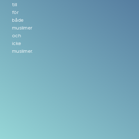
till
för
både
muslimer
och
icke
muslimer.