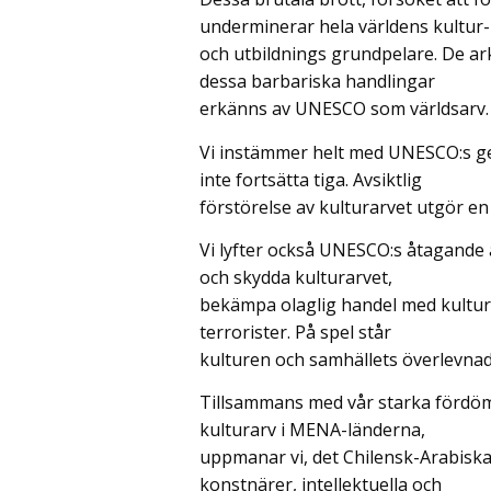
underminerar hela världens kultur-
och utbildnings grundpelare. De a
dessa barbariska handlingar
erkänns av UNESCO som världsarv.
Vi instämmer helt med UNESCO:s gen
inte fortsätta tiga. Avsiktlig
förstörelse av kulturarvet utgör en 
Vi lyfter också UNESCO:s åtagande 
och skydda kulturarvet,
bekämpa olaglig handel med kulturel
terrorister. På spel står
kulturen och samhällets överlevnad
Tillsammans med vår starka fördöm
kulturarv i MENA-länderna,
uppmanar vi, det Chilensk-Arabiska 
konstnärer, intellektuella och