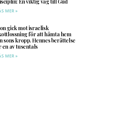
isciplin: En viktig väg till Gud
ÄS MER »
on gick mot israelisk
kottlossning för att hämta hem
in sons kropp. Hennes berättelse
r en av tusentals
ÄS MER »