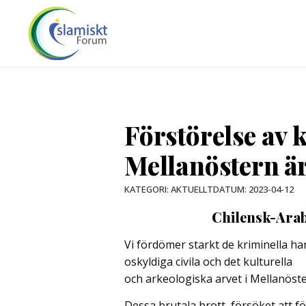
Förstörelse av k
Mellanöstern är 
DATUM:
2023-04-12
KATEGORI:
AKTUELLT
Chilensk-Arab
Vi fördömer starkt de kriminella h
oskyldiga civila och det kulturella
och arkeologiska arvet i Mellanöster
Dessa brutala brott, försöket att f