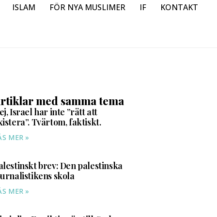
ISLAM
FÖR NYA MUSLIMER
IF
KONTAKT
rtiklar med samma tema
ej, Israel har inte ”rätt att
xistera”. Tvärtom, faktiskt.
ÄS MER »
alestinskt brev: Den palestinska
ournalistikens skola
ÄS MER »