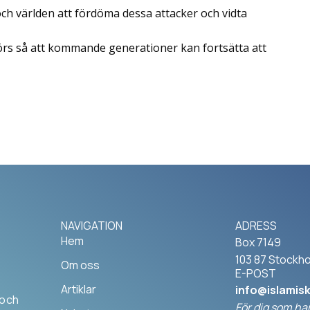
ch världen att fördöma dessa attacker och vidta
örs så att kommande generationer kan fortsätta att
NAVIGATION
ADRESS
Hem
Box 7149
103 87 Stockh
Om oss
E-POST
Artiklar
info@islamis
 och
För dig som har