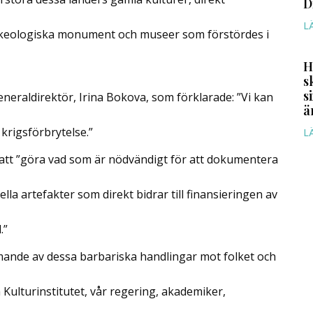
D
L
rkeologiska monument och museer som förstördes i
H
s
s
eraldirektör, Irina Bokova, som förklarade: ”Vi kan
ä
krigsförbrytelse.”
L
att ”göra vad som är nödvändigt för att dokumentera
la artefakter som direkt bidrar till finansieringen av
.”
ande av dessa barbariska handlingar mot folket och
Kulturinstitutet, vår regering, akademiker,