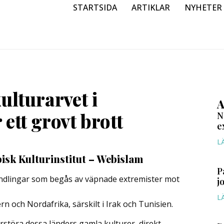
STARTSIDA
ARTIKLAR
NYHETER
ulturarvet i
A
ett grovt brott
N
e
L
isk Kulturinstitut – Webislam
P
andlingar som begås av väpnade extremister mot
j
L
n och Nordafrika, särskilt i Irak och Tunisien.
örstöra dessa länders gamla kulturer, direkt