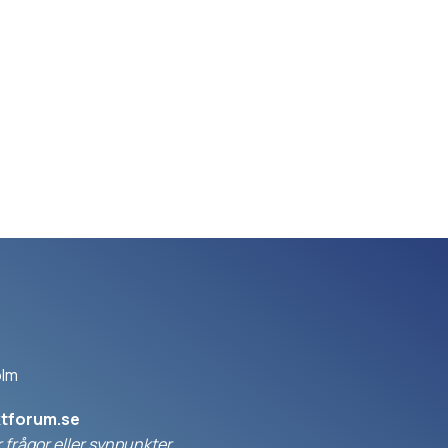
olm
ktforum.se
 frågor eller synpunkter