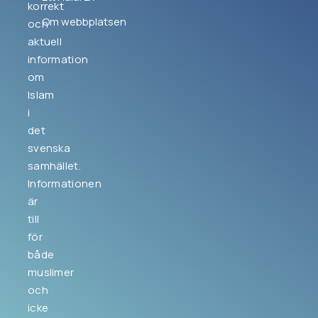
korrekt
Om webbplatsen
och
aktuell
information
om
Islam
i
det
svenska
samhället.
Informationen
är
till
för
både
muslimer
och
icke