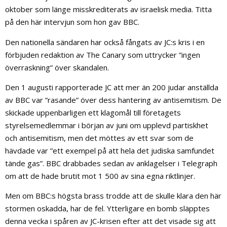
oktober som länge misskrediterats av israelisk media. Titta
på den här intervjun som hon gav BBC.
Den nationella sändaren har också fångats av JC:s kris i en
förbjuden redaktion av The Canary som uttrycker ”ingen
överraskning” över skandalen.
Den 1 augusti rapporterade JC att mer än 200 judar anställda
av BBC var ”rasande” över dess hantering av antisemitism. De
skickade uppenbarligen ett klagomål till företagets
styrelsemedlemmar i början av juni om upplevd partiskhet
och antisemitism, men det möttes av ett svar som de
hävdade var ”ett exempel på att hela det judiska samfundet
tände gas”. BBC drabbades sedan av anklagelser i Telegraph
om att de hade brutit mot 1 500 av sina egna riktlinjer.
Men om BBC:s högsta brass trodde att de skulle klara den här
stormen oskadda, har de fel. Ytterligare en bomb släpptes
denna vecka i spåren av JC-krisen efter att det visade sig att