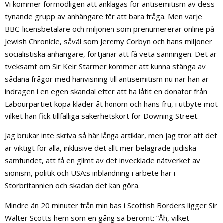
Vi kommer förmodligen att anklagas för antisemitism av dess
tynande grupp av anhängare för att bara fråga. Men varje
BBC-licensbetalare och miljonen som prenumererar online på
Jewish Chronicle, såväl som Jeremy Corbyn och hans miljoner
socialistiska anhängare, förtjänar att få veta sanningen. Det är
tveksamt om Sir Keir Starmer kommer att kunna stänga av
sådana frågor med hänvisning till antisemitism nu när han är
indragen i en egen skandal efter att ha låtit en donator från
Labourpartiet köpa kläder åt honom och hans fru, i utbyte mot
vilket han fick tillfälliga säkerhetskort för Downing Street.
Jag brukar inte skriva så här långa artiklar, men jag tror att det
är viktigt för alla, inklusive det allt mer belägrade judiska
samfundet, att få en glimt av det invecklade nätverket av
sionism, politik och USA:s inblandning i arbete här i
Storbritannien och skadan det kan göra.
Mindre än 20 minuter från min bas i Scottish Borders ligger Sir
Walter Scotts hem som en gång sa berömt: ”Åh, vilket