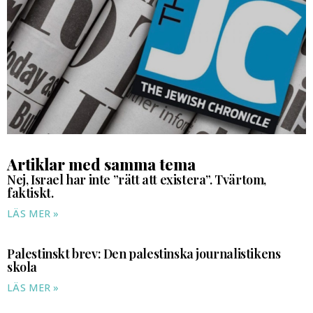
Artiklar med samma tema
Nej, Israel har inte ”rätt att existera”. Tvärtom,
faktiskt.
LÄS MER »
Palestinskt brev: Den palestinska journalistikens
skola
LÄS MER »