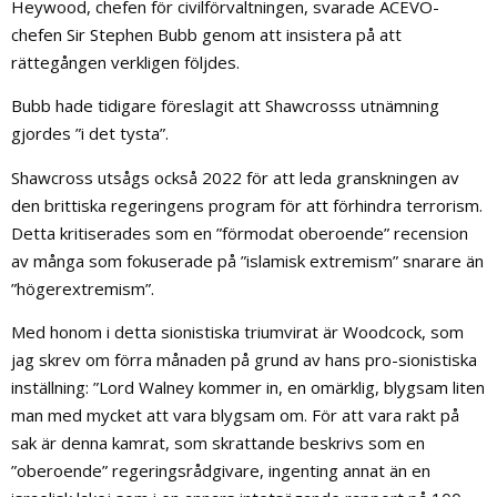
Heywood, chefen för civilförvaltningen, svarade ACEVO-
chefen Sir Stephen Bubb genom att insistera på att
rättegången verkligen följdes.
Bubb hade tidigare föreslagit att Shawcrosss utnämning
gjordes ”i det tysta”.
Shawcross utsågs också 2022 för att leda granskningen av
den brittiska regeringens program för att förhindra terrorism.
Detta kritiserades som en ”förmodat oberoende” recension
av många som fokuserade på ”islamisk extremism” snarare än
”högerextremism”.
Med honom i detta sionistiska triumvirat är Woodcock, som
jag skrev om förra månaden på grund av hans pro-sionistiska
inställning: ”Lord Walney kommer in, en omärklig, blygsam liten
man med mycket att vara blygsam om. För att vara rakt på
sak är denna kamrat, som skrattande beskrivs som en
”oberoende” regeringsrådgivare, ingenting annat än en