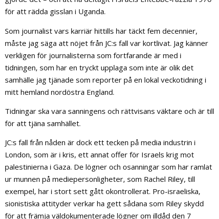
för att rädda gisslan i Uganda.
Som journalist vars karriär hittills har täckt fem decennier,
måste jag säga att nöjet från JC:s fall var kortlivat. Jag känner
verkligen för journalisterna som fortfarande är med i
tidningen, som har en tryckt upplaga som inte är olik det
samhälle jag tjänade som reporter på en lokal veckotidning i
mitt hemland nordöstra England.
Tidningar ska vara sanningens och rättvisans väktare och är till
för att tjäna samhället.
JC:s fall från nåden är dock ett tecken på media industrin i
London, som är i kris, ett annat offer för Israels krig mot
palestinierna i Gaza. De lögner och osanningar som har ramlat
ur munnen på mediepersonligheter, som Rachel Riley, till
exempel, har i stort sett gått okontrollerat. Pro-israeliska,
sionistiska attityder verkar ha gett sådana som Riley skydd
för att främja väldokumenterade lögner om illdåd den 7