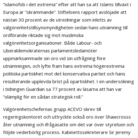
”islamofob i det extrema” efter att han sa att Islams tillväxt i
Europa är ”skrämmande”. Stiftelsens rapport avslöjade att
nästan 30 procent av de utredningar som inletts av
välgörenhetstillsynsmyndigheten sedan hans utnämning till
ordförande riktade sig mot muslimska
välgörenhetsorganisationer. Både Labour- och
Liberaldemokraternas parlamentsledamöter
uppmärksammade sin oro vid sin utfrågning före
utnämningen, och lyfte fram hans extrema högerextrema
politiska partiskhet mot det konservativa partiet och hans
resulterande upplevda brist på opartiskhet. I en undersökning
i tidningen Guardian sa 77 procent av läsarna att han var
”olämplig för en sådan strategisk roll.”
Välgörenhetschefernas grupp ACEVO skrev till
regeringskontoret och uttryckte också oro över Shawcrosss
åter utnämning och ifrågasatte om det var över styrelsen och
följde vederbörlig process. Kabinettssekreterare Sir Jeremy