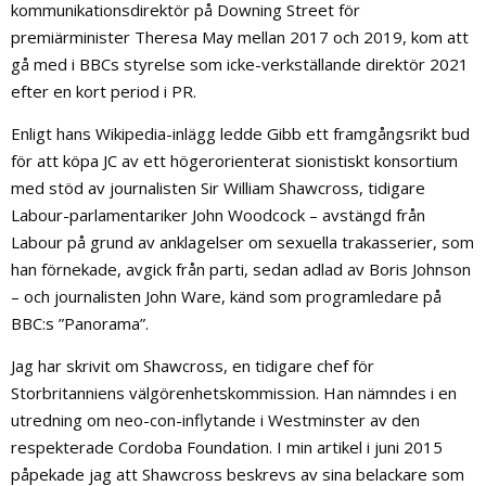
kommunikationsdirektör på Downing Street för
premiärminister Theresa May mellan 2017 och 2019, kom att
gå med i BBCs styrelse som icke-verkställande direktör 2021
efter en kort period i PR.
Enligt hans Wikipedia-inlägg ledde Gibb ett framgångsrikt bud
för att köpa JC av ett högerorienterat sionistiskt konsortium
med stöd av journalisten Sir William Shawcross, tidigare
Labour-parlamentariker John Woodcock – avstängd från
Labour på grund av anklagelser om sexuella trakasserier, som
han förnekade, avgick från parti, sedan adlad av Boris Johnson
– och journalisten John Ware, känd som programledare på
BBC:s ”Panorama”.
Jag har skrivit om Shawcross, en tidigare chef för
Storbritanniens välgörenhetskommission. Han nämndes i en
utredning om neo-con-inflytande i Westminster av den
respekterade Cordoba Foundation. I min artikel i juni 2015
påpekade jag att Shawcross beskrevs av sina belackare som