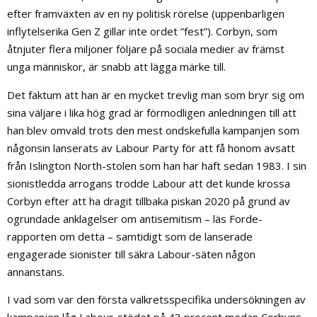
efter framväxten av en ny politisk rörelse (uppenbarligen
inflytelserika Gen Z gillar inte ordet ”fest”). Corbyn, som
åtnjuter flera miljoner följare på sociala medier av främst
unga människor, är snabb att lägga märke till.
Det faktum att han är en mycket trevlig man som bryr sig om
sina väljare i lika hög grad är förmodligen anledningen till att
han blev omvald trots den mest ondskefulla kampanjen som
någonsin lanserats av Labour Party för att få honom avsatt
från Islington North-stolen som han har haft sedan 1983. I sin
sionistledda arrogans trodde Labour att det kunde krossa
Corbyn efter att ha dragit tillbaka piskan 2020 på grund av
ogrundade anklagelser om antisemitism – läs Forde-
rapporten om detta – samtidigt som de lanserade
engagerade sionister till säkra Labour-säten någon
annanstans.
I vad som var den första valkretsspecifika undersökningen av