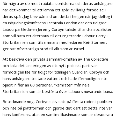
för några av de mest rabiata sionisterna och deras anhängare
när det kommer till att lämna ett spår av illvillig förödelse i
deras spår. Jag blev påmind om detta i helgen när jag deltog i
en inbjudningskonferens i centrala London där den tidigare
Labourpartiledaren Jeremy Corbyn talade till andra socialister
som vill hitta ett alternativ till det regerande Labour Party i
Storbritannien som tillsammans med ledaren Keir Starmer,
ger sitt oförtröttliga stöd till allt som är Israel.
Att beskriva den privata sammankomsten av The Collective
och kalla det lanseringen av ett nytt politiskt parti var
förmodligen lite för tidigt för tidningen Guardian. Corbyn och
hans anhängare testade vattnet och hade förmodligen inte
bjudit in fler än 60 personer, ”kamrater” från hela
Storbritannien som är bestörta över Labours nuvarande bana.
Betecknande nog, Corbyn själv satt på första raden i publiken
och inte på plattformen och gjorde det klart att detta inte var
hans konferens, utan en samling likasinnade som är desperata