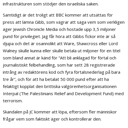
infrastrukturen som stödjer den israeliska saken.
Samtidigt är det troligt att BBC kommer att utsättas för
press att lämna Gibb, som vägrar att säga vem som verkligen
äger Jewish Chronicle Media och hostade upp 3,5 miljoner
pund för privilegiet. Jag får höra att Gibbs fickor inte är så
djupa och det är osannolikt att Ware, Shawcross eller Lord
Walney skulle kunna eller skulle betala ut miljoner för en titel
som bland annat är känd för ”Att bli anklagad för förtal och
journalistiskt felbehandling, som har sett 28 registrerade
intrång av redaktörens kod och fyra förtalsnederlag på bara
tre år”, och för att ha betalat 50 000 pund efter att ha
felaktigt kopplat den brittiska välgörenhetsorganisationen
Interpal (The Palestinians Relief and Development Fund) med
terrorism.
Skandalen på JC kommer att löpa, eftersom fler människor
frågar vem som faktiskt äger och kontrollerar den.