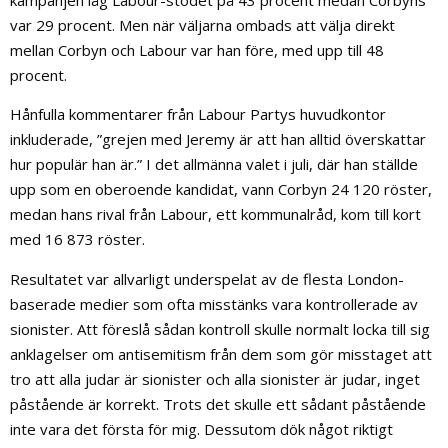
kampanjen låg Labour-stödet på 43 procent medan Corbyns
var 29 procent. Men när väljarna ombads att välja direkt
mellan Corbyn och Labour var han före, med upp till 48
procent.
Hånfulla kommentarer från Labour Partys huvudkontor
inkluderade, ”grejen med Jeremy är att han alltid överskattar
hur populär han är.” I det allmänna valet i juli, där han ställde
upp som en oberoende kandidat, vann Corbyn 24 120 röster,
medan hans rival från Labour, ett kommunalråd, kom till kort
med 16 873 röster.
Resultatet var allvarligt underspelat av de flesta London-
baserade medier som ofta misstänks vara kontrollerade av
sionister. Att föreslå sådan kontroll skulle normalt locka till sig
anklagelser om antisemitism från dem som gör misstaget att
tro att alla judar är sionister och alla sionister är judar, inget
påstående är korrekt. Trots det skulle ett sådant påstående
inte vara det första för mig. Dessutom dök något riktigt