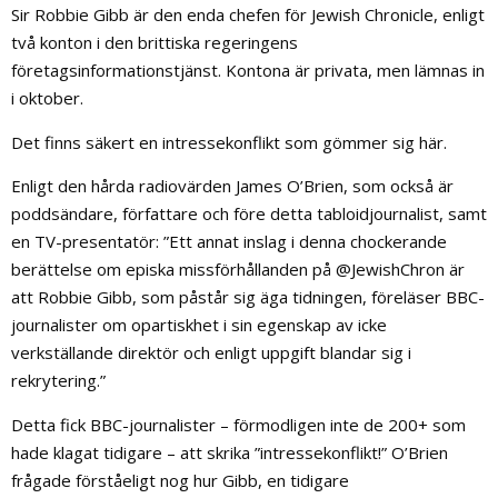
Sir Robbie Gibb är den enda chefen för Jewish Chronicle, enligt
två konton i den brittiska regeringens
företagsinformationstjänst. Kontona är privata, men lämnas in
i oktober.
Det finns säkert en intressekonflikt som gömmer sig här.
Enligt den hårda radiovärden James O’Brien, som också är
poddsändare, författare och före detta tabloidjournalist, samt
en TV-presentatör: ”Ett annat inslag i denna chockerande
berättelse om episka missförhållanden på @JewishChron är
att Robbie Gibb, som påstår sig äga tidningen, föreläser BBC-
journalister om opartiskhet i sin egenskap av icke
verkställande direktör och enligt uppgift blandar sig i
rekrytering.”
Detta fick BBC-journalister – förmodligen inte de 200+ som
hade klagat tidigare – att skrika ”intressekonflikt!” O’Brien
frågade förståeligt nog hur Gibb, en tidigare