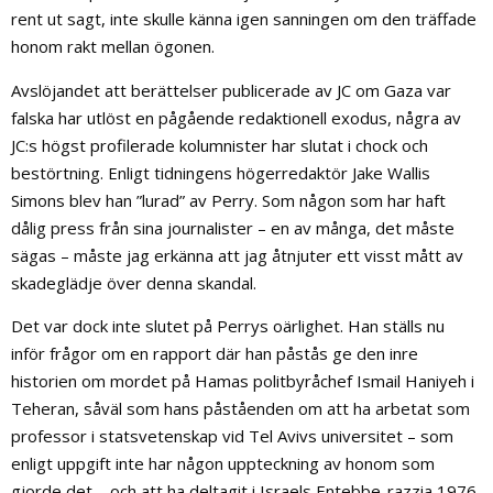
rent ut sagt, inte skulle känna igen sanningen om den träffade
honom rakt mellan ögonen.
Avslöjandet att berättelser publicerade av JC om Gaza var
falska har utlöst en pågående redaktionell exodus, några av
JC:s högst profilerade kolumnister har slutat i chock och
bestörtning. Enligt tidningens högerredaktör Jake Wallis
Simons blev han ”lurad” av Perry. Som någon som har haft
dålig press från sina journalister – en av många, det måste
sägas – måste jag erkänna att jag åtnjuter ett visst mått av
skadeglädje över denna skandal.
Det var dock inte slutet på Perrys oärlighet. Han ställs nu
inför frågor om en rapport där han påstås ge den inre
historien om mordet på Hamas politbyråchef Ismail Haniyeh i
Teheran, såväl som hans påståenden om att ha arbetat som
professor i statsvetenskap vid Tel Avivs universitet – som
enligt uppgift inte har någon uppteckning av honom som
gjorde det – och att ha deltagit i Israels Entebbe-razzia 1976