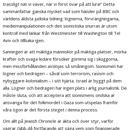
trassligt nät vi väver, när vi först övar på att lura!” Detta
sammanfattar ganska mycket vad som händer på BBC och
världens äldsta judiska tidning: lögnerna, förvrängningarna,
mediemanipulationen och den sionistiska snurran är utom
kontroll med länkar från Westminster till Washington till Tel
Aviv och tillbaka igen.
Sanningen är att mäktiga människor på mäktiga platser, mörka
krafter och svaga ledare försöker gömma sig i skuggorna,
men missförhållanden avslöjas så småningom. Sionismen har
lögner och bedrägeri – såväl som terrorism, rasism och
nybyggare-kolonialism – i sitt hjärta. Israel är byggt på dem
alla. Lögner och bedrägeri har ingen plats i ärlig journalistik. De
måste sluta, och att acceptera att sionismens ondska är
ansvariga för det folkmordet i Gaza som utspelas framför
våra ögon är det första steget i denna process.
Om allt på Jewish Chronicle är äkta och över styr, varför
vägrar Gibb då fortfarande att säga vem som finansierade