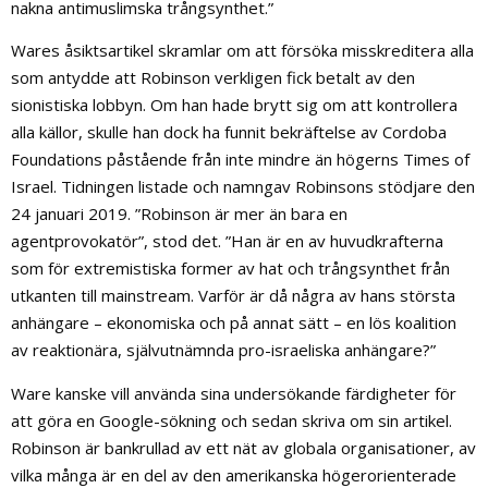
nakna antimuslimska trångsynthet.”
Wares åsiktsartikel skramlar om att försöka misskreditera alla
som antydde att Robinson verkligen fick betalt av den
sionistiska lobbyn. Om han hade brytt sig om att kontrollera
alla källor, skulle han dock ha funnit bekräftelse av Cordoba
Foundations påstående från inte mindre än högerns Times of
Israel. Tidningen listade och namngav Robinsons stödjare den
24 januari 2019. ”Robinson är mer än bara en
agentprovokatör”, stod det. ”Han är en av huvudkrafterna
som för extremistiska former av hat och trångsynthet från
utkanten till mainstream. Varför är då några av hans största
anhängare – ekonomiska och på annat sätt – en lös koalition
av reaktionära, självutnämnda pro-israeliska anhängare?”
Ware kanske vill använda sina undersökande färdigheter för
att göra en Google-sökning och sedan skriva om sin artikel.
Robinson är bankrullad av ett nät av globala organisationer, av
vilka många är en del av den amerikanska högerorienterade