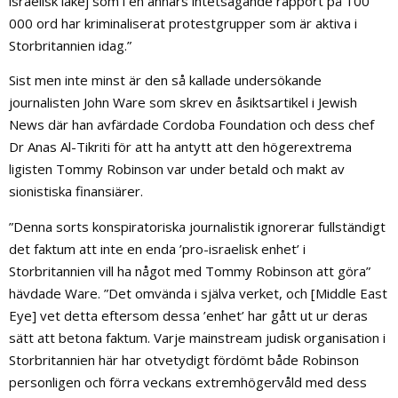
israelisk lakej som i en annars intetsägande rapport på 100
000 ord har kriminaliserat protestgrupper som är aktiva i
Storbritannien idag.”
Sist men inte minst är den så kallade undersökande
journalisten John Ware som skrev en åsiktsartikel i Jewish
News där han avfärdade Cordoba Foundation och dess chef
Dr Anas Al-Tikriti för att ha antytt att den högerextrema
ligisten Tommy Robinson var under betald och makt av
sionistiska finansiärer.
”Denna sorts konspiratoriska journalistik ignorerar fullständigt
det faktum att inte en enda ’pro-israelisk enhet’ i
Storbritannien vill ha något med Tommy Robinson att göra”
hävdade Ware. ”Det omvända i själva verket, och [Middle East
Eye] vet detta eftersom dessa ’enhet’ har gått ut ur deras
sätt att betona faktum. Varje mainstream judisk organisation i
Storbritannien här har otvetydigt fördömt både Robinson
personligen och förra veckans extremhögervåld med dess