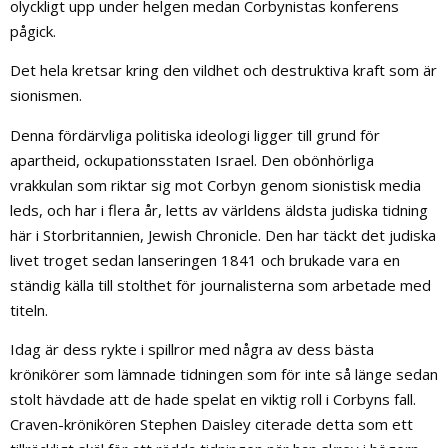
olyckligt upp under helgen medan Corbynistas konferens
pågick.
Det hela kretsar kring den vildhet och destruktiva kraft som är
sionismen.
Denna fördärvliga politiska ideologi ligger till grund för
apartheid, ockupationsstaten Israel. Den obönhörliga
vrakkulan som riktar sig mot Corbyn genom sionistisk media
leds, och har i flera år, letts av världens äldsta judiska tidning
här i Storbritannien, Jewish Chronicle. Den har täckt det judiska
livet troget sedan lanseringen 1841 och brukade vara en
ständig källa till stolthet för journalisterna som arbetade med
titeln.
Idag är dess rykte i spillror med några av dess bästa
krönikörer som lämnade tidningen som för inte så länge sedan
stolt hävdade att de hade spelat en viktig roll i Corbyns fall.
Craven-krönikören Stephen Daisley citerade detta som ett