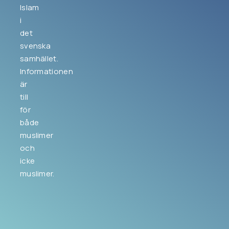
Islam
i
det
svenska
samhället.
Informationen
är
till
för
både
muslimer
och
icke
muslimer.