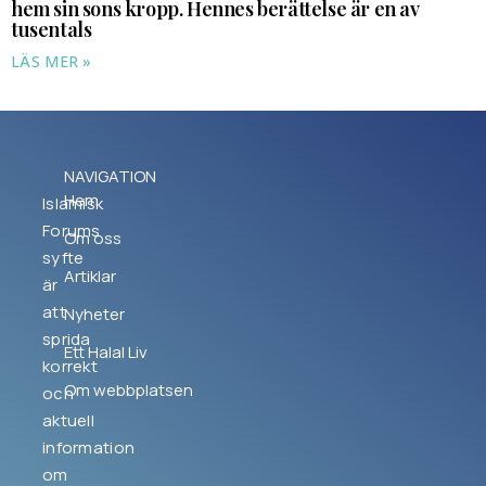
hem sin sons kropp. Hennes berättelse är en av
tusentals
LÄS MER »
NAVIGATION
Hem
Islamisk
Forums
Om oss
syfte
Artiklar
är
att
Nyheter
sprida
Ett Halal Liv
korrekt
Om webbplatsen
och
aktuell
information
om