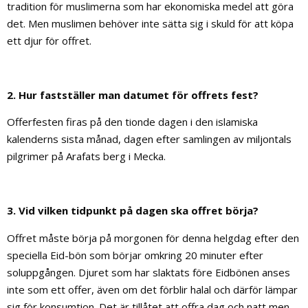
tradition för muslimerna som har ekonomiska medel att göra
det. Men muslimen behöver inte sätta sig i skuld för att köpa
ett djur för offret.
2. Hur fastställer man datumet för offrets fest?
Offerfesten firas på den tionde dagen i den islamiska
kalenderns sista månad, dagen efter samlingen av miljontals
pilgrimer på Arafats berg i Mecka.
3. Vid vilken tidpunkt på dagen ska offret börja?
Offret måste börja på morgonen för denna helgdag efter den
speciella Eid-bön som börjar omkring 20 minuter efter
soluppgången. Djuret som har slaktats före Eidbönen anses
inte som ett offer, även om det förblir halal och därför lämpar
sig för konsumtion. Det är tillåtet att offra dag och natt men