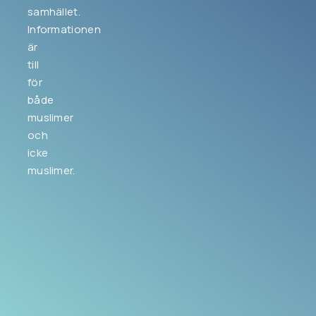
samhället.
Informationen
är
till
för
både
muslimer
och
icke
muslimer.