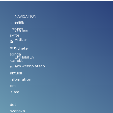
NAVIGATION
Hem
Islamisk
Forums
Om oss
syfte
Artiklar
är
att
Nyheter
sprida
Ett Halal Liv
korrekt
Om webbplatsen
och
aktuell
information
om
Islam
i
det
svenska