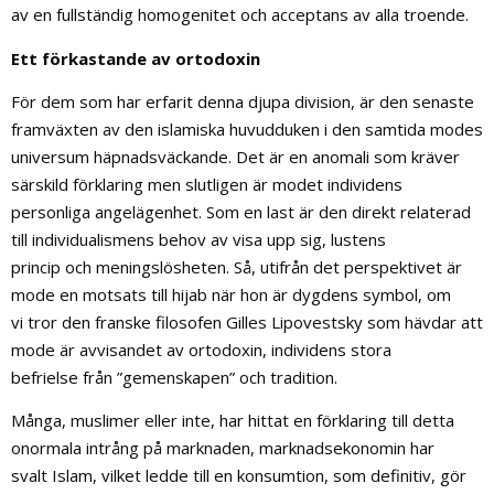
av en fullständig homogenitet och acceptans av alla troende.
Ett förkastande av ortodoxin
För dem som har erfarit denna djupa division, är den senaste
framväxten av den islamiska huvudduken i den samtida modes
universum häpnadsväckande. Det är en anomali som kräver
särskild förklaring men slutligen är modet individens
personliga angelägenhet. Som en last är den direkt relaterad
till individualismens behov av visa upp sig, lustens
princip och meningslösheten. Så, utifrån det perspektivet är
mode en motsats till hijab när hon är dygdens symbol, om
vi tror den franske filosofen Gilles Lipovestsky som hävdar att
mode är avvisandet av ortodoxin, individens stora
befrielse från ”gemenskapen” och tradition.
Många, muslimer eller inte, har hittat en förklaring till detta
onormala intrång på marknaden, marknadsekonomin har
svalt Islam, vilket ledde till en konsumtion, som definitiv, gör