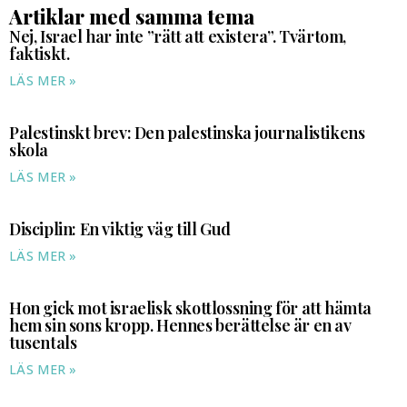
Artiklar med samma tema
Nej, Israel har inte ”rätt att existera”. Tvärtom,
faktiskt.
LÄS MER »
Palestinskt brev: Den palestinska journalistikens
skola
LÄS MER »
Disciplin: En viktig väg till Gud
LÄS MER »
Hon gick mot israelisk skottlossning för att hämta
hem sin sons kropp. Hennes berättelse är en av
tusentals
LÄS MER »