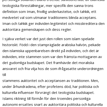
teologiska föreställningar, mer specifik den sanna trons
definition som Iman, frivillig underkastelse, och tahkik, ett
medvetet val som utmanar traditionens blinda acceptans.
Iman och tahkik ger individen legitimitet och misskreditera den
auktoritära gemenskapen och dess regler.
I själva verket var det just den rollen som islam spelade
historiskt. Född i den stampräglade arabiska halvön, pekade
den islamiska uppenbarelsen direkt på individen, och det är
individen, inte stammen som var den främsta mottagaren av
det gudomliga budskapet. Det framhävde det moraliska
ansvaret och fria vilja hos de som ifrågasatte underordningen
till
stammens auktoritet och acceptansen av traditionen. Men,
under århundradena, efter profetens död, har politiska och
kulturella influenser förvrängt det teologiska budskapet.
Islams riktning till förmån för den troendes personliga
autonomi ersattes snart av auktoritära politiska och kulturella