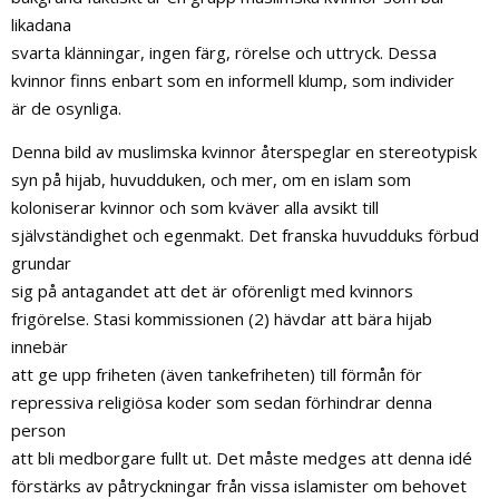
likadana
svarta klänningar, ingen färg, rörelse och uttryck. Dessa
kvinnor finns enbart som en informell klump, som individer
är de osynliga.
Denna bild av muslimska kvinnor återspeglar en stereotypisk
syn på hijab, huvudduken, och mer, om en islam som
koloniserar kvinnor och som kväver alla avsikt till
självständighet och egenmakt. Det franska huvudduks förbud
grundar
sig på antagandet att det är oförenligt med kvinnors
frigörelse. Stasi kommissionen (2) hävdar att bära hijab
innebär
att ge upp friheten (även tankefriheten) till förmån för
repressiva religiösa koder som sedan förhindrar denna
person
att bli medborgare fullt ut. Det måste medges att denna idé
förstärks av påtryckningar från vissa islamister om behovet