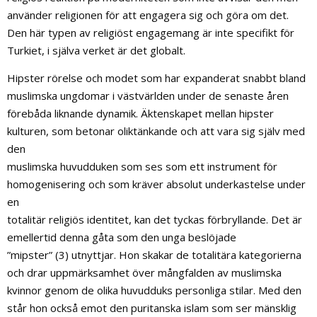
använder religionen för att engagera sig och göra om det.
Den här typen av religiöst engagemang är inte specifikt för
Turkiet, i själva verket är det globalt.
Hipster rörelse och modet som har expanderat snabbt bland
muslimska ungdomar i västvärlden under de senaste åren
förebåda liknande dynamik. Äktenskapet mellan hipster
kulturen, som betonar oliktänkande och att vara sig själv med
den
muslimska huvudduken som ses som ett instrument för
homogenisering och som kräver absolut underkastelse under
en
totalitär religiös identitet, kan det tyckas förbryllande. Det är
emellertid denna gåta som den unga beslöjade
”mipster” (3) utnyttjar. Hon skakar de totalitära kategorierna
och drar uppmärksamhet över mångfalden av muslimska
kvinnor genom de olika huvudduks personliga stilar. Med den
står hon också emot den puritanska islam som ser mänsklig