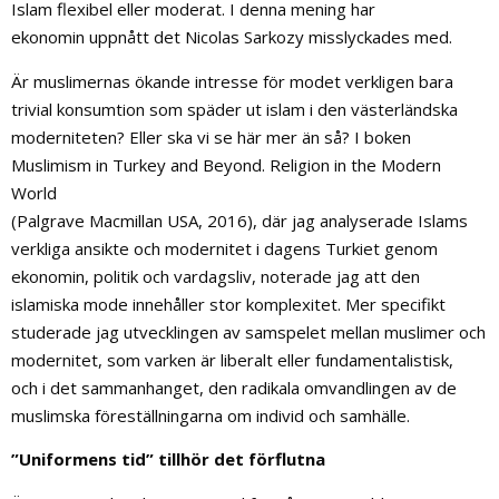
Islam flexibel eller moderat. I denna mening har
ekonomin uppnått det Nicolas Sarkozy misslyckades med.
Är muslimernas ökande intresse för modet verkligen bara
trivial konsumtion som späder ut islam i den västerländska
moderniteten? Eller ska vi se här mer än så? I boken
Muslimism in Turkey and Beyond. Religion in the Modern
World
(Palgrave Macmillan USA, 2016), där jag analyserade Islams
verkliga ansikte och modernitet i dagens Turkiet genom
ekonomin, politik och vardagsliv, noterade jag att den
islamiska mode innehåller stor komplexitet. Mer specifikt
studerade jag utvecklingen av samspelet mellan muslimer och
modernitet, som varken är liberalt eller fundamentalistisk,
och i det sammanhanget, den radikala omvandlingen av de
muslimska föreställningarna om individ och samhälle.
”Uniformens tid” tillhör det förflutna