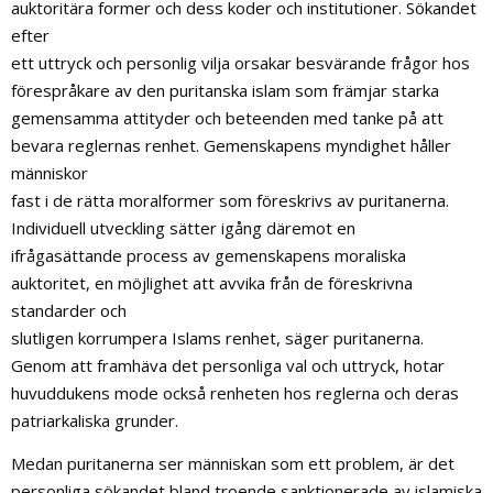
auktoritära former och dess koder och institutioner. Sökandet
efter
ett uttryck och personlig vilja orsakar besvärande frågor hos
förespråkare av den puritanska islam som främjar starka
gemensamma attityder och beteenden med tanke på att
bevara reglernas renhet. Gemenskapens myndighet håller
människor
fast i de rätta moralformer som föreskrivs av puritanerna.
Individuell utveckling sätter igång däremot en
ifrågasättande process av gemenskapens moraliska
auktoritet, en möjlighet att avvika från de föreskrivna
standarder och
slutligen korrumpera Islams renhet, säger puritanerna.
Genom att framhäva det personliga val och uttryck, hotar
huvuddukens mode också renheten hos reglerna och deras
patriarkaliska grunder.
Medan puritanerna ser människan som ett problem, är det
personliga sökandet bland troende sanktionerade av islamiska