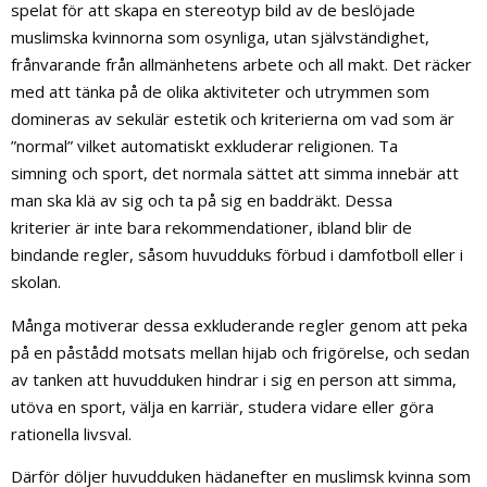
spelat för att skapa en stereotyp bild av de beslöjade
muslimska kvinnorna som osynliga, utan självständighet,
frånvarande från allmänhetens arbete och all makt. Det räcker
med att tänka på de olika aktiviteter och utrymmen som
domineras av sekulär estetik och kriterierna om vad som är
”normal” vilket automatiskt exkluderar religionen. Ta
simning och sport, det normala sättet att simma innebär att
man ska klä av sig och ta på sig en baddräkt. Dessa
kriterier är inte bara rekommendationer, ibland blir de
bindande regler, såsom huvudduks förbud i damfotboll eller i
skolan.
Många motiverar dessa exkluderande regler genom att peka
på en påstådd motsats mellan hijab och frigörelse, och sedan
av tanken att huvudduken hindrar i sig en person att simma,
utöva en sport, välja en karriär, studera vidare eller göra
rationella livsval.
Därför döljer huvudduken hädanefter en muslimsk kvinna som