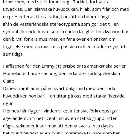
branschen, med stark förankring i Turkiet, fortsatt att
utvecklas. Den islamiska huvudduken, hijab, som från och med
nu presenteras i flera stilar, har fått en boom. Långt
ifrån de västerländska stereotyperna som gör det till en
symbol för underkastelse och underdånighet hos kvinnor, har
den blivit, för alla muslimer, en fana över en önskan om
frigörelse med en muslimsk passion och en modern synsätt,
samtidigt.
I affischen för den Emmy (1) prisbelönta amerikanska serien
Homelands fjärde säsong, den ledande skådespelerskan
Claire
Danes framträder på en svart bakgrund med den röda
huvudduken hon bär. Hon tittar på oss med starka fixerade
ögon.
Hennes hår flyger i vinden vilket intensivt förkroppsligar
agerande och frihet i centrum av en statisk grupp. Efter
några sekunder inser man att denna svarta och dystra
bakgrund faktiskt är en grupp muslimska kvinnor som bär