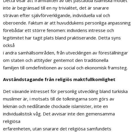
Detta visar att framväxten av det påstådda islamiska modet
inte är begränsad till en ny trivialitet, det är snarare
strävan efter självförverkligande, individuella val och
oberoende. Faktum är att huvuddukens personliga anpassning
förebådar ett större fenomen: individens intresse och
legitimitet har tagit plats bland praktiserande. Detta syns
också
i andra samhällsområden, från utvecklingen av föreställningar
om staten och attityder gentemot den traditionella
familjen till omdefinitionen av social och ekonomisk framsteg.
Avståndstagande från religiös maktfullkomlighet
Det växande intresset för personlig utveckling bland turkiska
muslimer är, i motsats till de tolkningarna som görs av
lekmän och nedlåtande chockade islamister, inte en
individualistisk våg. Det avvisar inte den gemensamma
religiösa
erfarenheten, utan snarare det religiösa samfundets