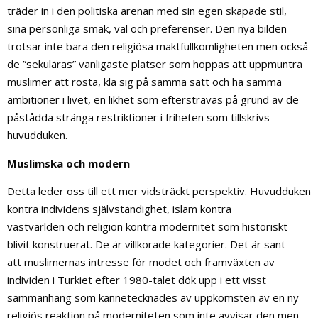
träder in i den politiska arenan med sin egen skapade stil,
sina personliga smak, val och preferenser. Den nya bilden
trotsar inte bara den religiösa maktfullkomligheten men också
de ”sekuläras” vanligaste platser som hoppas att uppmuntra
muslimer att rösta, klä sig på samma sätt och ha samma
ambitioner i livet, en likhet som eftersträvas på grund av de
påstådda stränga restriktioner i friheten som tillskrivs
huvudduken.
Muslimska och modern
Detta leder oss till ett mer vidsträckt perspektiv. Huvudduken
kontra individens självständighet, islam kontra
västvärlden och religion kontra modernitet som historiskt
blivit konstruerat. De är villkorade kategorier. Det är sant
att muslimernas intresse för modet och framväxten av
individen i Turkiet efter 1980-talet dök upp i ett visst
sammanhang som kännetecknades av uppkomsten av en ny
religiös reaktion på moderniteten som inte avvisar den men