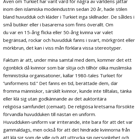
Även om Turkiet har varit värd för några av världens jättar
inom den islamiska modeindustrin sedan 20 år, hade stilen
bland huvudduk och kläder i Turkiet inga skillnader. De såldes i
små butiker eller i basarerna som finns överallt. Om
du var en 15-årig flicka eller 50-årig kvinna var valet
begränsad, rockar och huvudduk fanns i svart, mörkgrönt eller
mörkbrun, det kan i viss mån förklara vissa stereotyper.
Faktum är att, under mina samtal med dem, kommer det ett
ögonblick då kvinnor som bär slöja och tillhör olika muslimska
feministiska organisationer, kallar 1980-tales Turkiet för
”uniformens tid.” Det fanns en tid, berättade dem, där
fromma människor, särskilt kvinnor, kunde inte tilltalas, tänka
eller klä sig utan godkännande av det auktoritära
religiösa samfundet (cemaat). De religiösa kretsarna försökte
förvandla huvudduken till nästan en uniform.
Huvudduken-uniform var irriterande, inte bara för att det var
gammaldags, men också för att det hindrade kvinnorna från
att klä sig som de ville och att uttrycka sin personlighet och