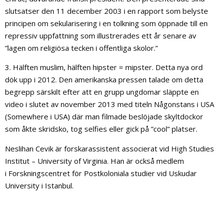
slutsatser den 11 december 2003 i en rapport som belyste
principen om sekularisering i en tolkning som öppnade till en
repressiv uppfattning som illustrerades ett år senare av
”lagen om religiösa tecken i offentliga skolor.”
3. Hälften muslim, hälften hipster = mipster. Detta nya ord
dök upp i 2012. Den amerikanska pressen talade om detta
begrepp särskilt efter att en grupp ungdomar släppte en
video i slutet av november 2013 med titeln Någonstans i USA
(Somewhere i USA) där man filmade beslöjade skyltdockor
som åkte skridsko, tog selfies eller gick på ”cool” platser.
Neslihan Cevik är forskarassistent associerat vid High Studies
Institut – University of Virginia. Han är också medlem
i Forskningscentret för Postkoloniala studier vid Uskudar
University i Istanbul.