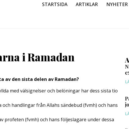
STARTSIDA
ARTIKLAR
NYHETER
garna i Ramadan
A
N
e
tta av den sista delen av Ramadan?
L
llda med välsignelser och belöningar har dess sista tio
P
j
och handlingar från Allahs sändebud (fvmh) och hans
L
 av profeten (fvmh) och hans följeslagare under dessa