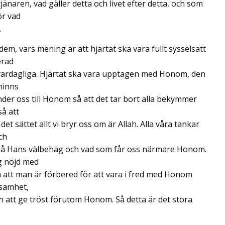
jänaren, vad gäller detta och livet efter detta, och som
ör vad
.
dem, vars mening är att hjärtat ska vara fullt sysselsatt
erad
vardagliga. Hjärtat ska vara upptagen med Honom, den
 minns
er oss till Honom så att det tar bort alla bekymmer
så att
et sättet allt vi bryr oss om är Allah. Alla våra tankar
ch
å Hans välbehag och vad som får oss närmare Honom.
g nöjd med
så att man är förbered för att vara i fred med Honom
nsamhet,
n att ge tröst förutom Honom. Så detta är det stora