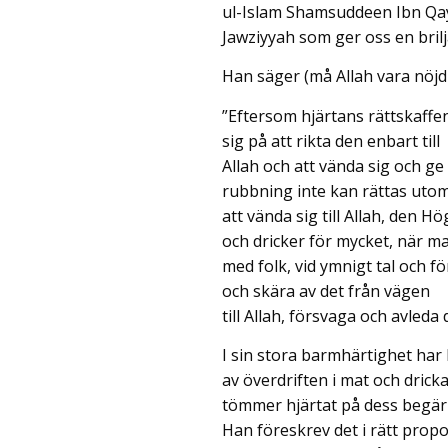
ul-Islam Shamsuddeen Ibn Qa
Jawziyyah som ger oss en bril
Han säger (må Allah vara nöjd 
”Eftersom hjärtans rättskaffen
sig på att rikta den enbart till
Allah och att vända sig och g
rubbning inte kan rättas ut
att vända sig till Allah, den
och dricker för mycket, när m
med folk, vid ymnigt tal och fö
och skära av det från vägen
till Allah, försvaga och avleda 
I sin stora barmhärtighet har
av överdriften i mat och dricka
tömmer hjärtat på dess begär s
Han föreskrev det i rätt prop