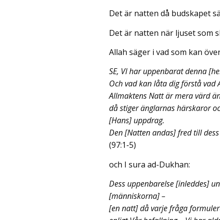
Det är natten då budskapet s
Det är natten när ljuset som sk
Allah säger i vad som kan öve
SE, VI har uppenbarat denna [hel
Och vad kan låta dig förstå vad 
Allmaktens Natt är mera värd ä
då stiger änglarnas härskaror oc
[Hans] uppdrag.
Den [Natten andas] fred till dess
(97:1-5)
och I sura ad-Dukhan:
Dess uppenbarelse [inleddes] und
[människorna] –
[en natt] då varje fråga formule