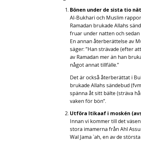
Bönen under de sista tio n
Al-Bukhari och Muslim rapport
Ramadan brukade Allahs sänd
fruar under natten och sedan h
En annan återberättelse av M
säger: ”Han strävade (efter at
av Ramadan mer än han bruka
något annat tillfälle.”
Det är också återberättat i Bu
brukade Allahs sändebud (fvm
spänna åt sitt bälte (sträva hå
vaken för bön”.
Utföra Itikaaf i moskén (av
Innan vi kommer till det väsen
stora imamerna från Ahl Ass
Wal Jama `ah, en av de största