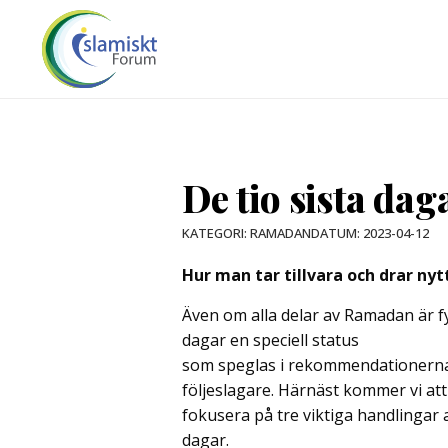
De tio sista da
DATUM:
2023-04-12
KATEGORI:
RAMADAN
Hur man tar tillvara och drar ny
Även om alla delar av Ramadan är fy
dagar en speciell status
som speglas i rekommendationerna 
följeslagare. Härnäst kommer vi att
fokusera på tre viktiga handlingar
dagar.