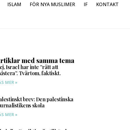
ISLAM
FÖR NYA MUSLIMER
IF
KONTAKT
rtiklar med samma tema
ej, Israel har inte ”rätt att
xistera”. Tvärtom, faktiskt.
ÄS MER »
alestinskt brev: Den palestinska
ournalistikens skola
ÄS MER »