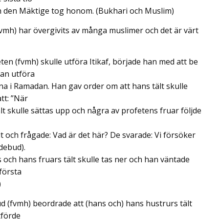
ah den Mäktige tog honom. (Bukhari och Muslim)
vmh) har övergivits av många muslimer och det är värt
en (fvmh) skulle utföra Itikaf, började han med att be
an utföra
erna i Ramadan. Han gav order om att hans tält skulle
tt: ”När
ält skulle sättas upp och några av profetens fruar följde
 och frågade: Vad är det här? De svarade: Vi försöker
ndebud).
och hans fruars tält skulle tas ner och han väntade
 första
)
d (fvmh) beordrade att (hans och) hans hustrurs tält
tförde