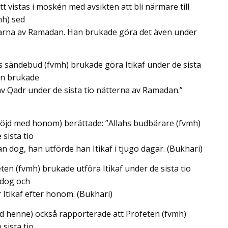
tt vistas i moskén med avsikten att bli närmare till
mh) sed
agarna av Ramadan. Han brukade göra det även under
s sändebud (fvmh) brukade göra Itikaf under de sista
an brukade
 av Qadr under de sista tio nätterna av Ramadan.”
nöjd med honom) berättade: ”Allahs budbärare (fvmh)
 sista tio
 dog, han utförde han Itikaf i tjugo dagar. (Bukhari)
en (fvmh) brukade utföra Itikaf under de sista tio
 dog och
Itikaf efter honom. (Bukhari)
d henne) också rapporterade att Profeten (fvmh)
 sista tio