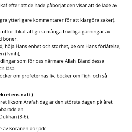
kaf efter att de hade påbörjat den visar att de lade av
 några ytterligare kommentarer för att klargöra saker).
 utför Itikaf att göra många frivilliga gärningar av
d böner,
d, höja Hans enhet och storhet, be om Hans förlåtelse,
n (fvmh),
handlingar som för oss närmare Allah. Bland dessa
ch läsa
böcker om profeternas liv, böcker om Fiqh, och så
ekretens natt)
året liksom Arafah dag är den största dagen på året.
enbarade en
-Dukhan (3-6).
e av Koranen började.