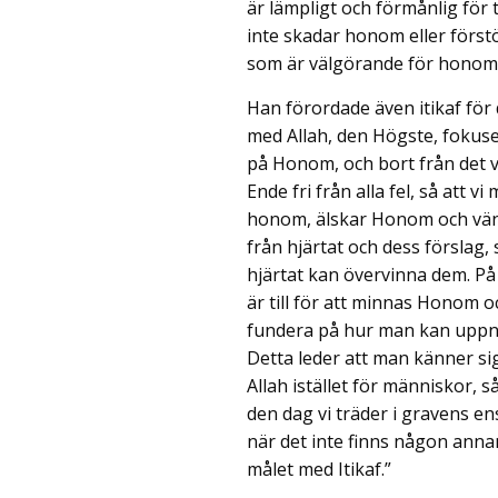
är lämpligt och förmånlig för t
inte skadar honom eller först
som är välgörande för honom
Han förordade även itikaf för 
med Allah, den Högste, fokus
på Honom, och bort från det 
Ende fri från alla fel, så att vi
honom, älskar Honom och vänd
från hjärtat och dess förslag, 
hjärtat kan övervinna dem. På d
är till för att minnas Honom o
fundera på hur man kan uppn
Detta leder att man känner si
Allah istället för människor, 
den dag vi träder i gravens e
när det inte finns någon anna
målet med Itikaf.”