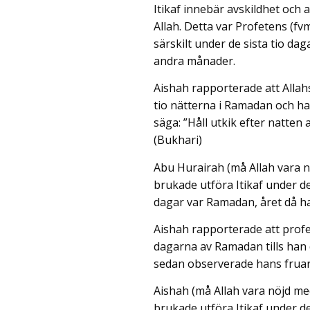
Itikaf innebär avskildhet och a
Allah. Detta var Profetens (fv
särskilt under de sista tio d
andra månader.
Aishah rapporterade att Allah
tio nätterna i Ramadan och h
säga: ”Håll utkik efter natten
(Bukhari)
Abu Hurairah (må Allah vara 
brukade utföra Itikaf under de
dagar var Ramadan, året då han
Aishah rapporterade att profet
dagarna av Ramadan tills han
sedan observerade hans fruar 
Aishah (må Allah vara nöjd me
brukade utföra Itikaf under de