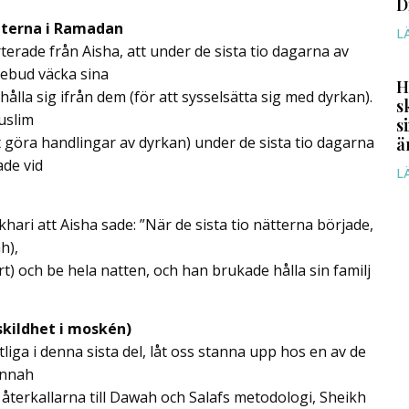
D
ätterna i Ramadan
L
erade från Aisha, att under de sista tio dagarna av
ebud väcka sina
H
ålla sig ifrån dem (för att sysselsätta sig med dyrkan).
s
uslim
s
t göra handlingar av dyrkan) under de sista tio dagarna
ä
de vid
L
khari att Aisha sade: ”När de sista tio nätterna började,
h),
rt) och be hela natten, och han brukade hålla sin familj
skildhet i moskén)
tliga i denna sista del, låt oss stanna upp hos en av de
unnah
 återkallarna till Dawah och Salafs metodologi, Sheikh