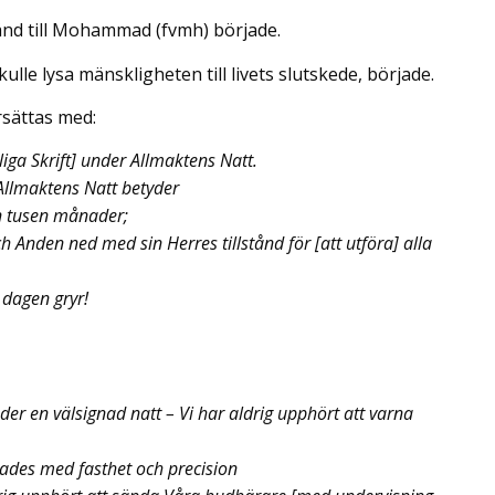
änd till Mohammad (fvmh) började.
ulle lysa mänskligheten till livets slutskede, började.
rsättas med:
iga Skrift] under Allmaktens Natt.
Allmaktens Natt betyder
n tusen månader;
h Anden ned med sin Herres tillstånd för [att utföra] alla
 dagen gryr!
er en välsignad natt – Vi har aldrig upphört att varna
rades med fasthet och precision