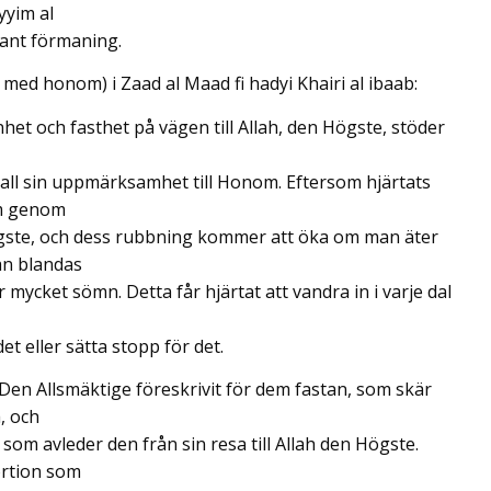
yyim al
jant förmaning.
med honom) i Zaad al Maad fi hadyi Khairi al ibaab:
het och fasthet på vägen till Allah, den Högste, stöder
e all sin uppmärksamhet till Honom. Eftersom hjärtats
om genom
 Högste, och dess rubbning kommer att öka om man äter
an blandas
r mycket sömn. Detta får hjärtat att vandra in i varje dal
det eller sätta stopp för det.
 Den Allsmäktige föreskrivit för dem fastan, som skär
, och
om avleder den från sin resa till Allah den Högste.
ortion som