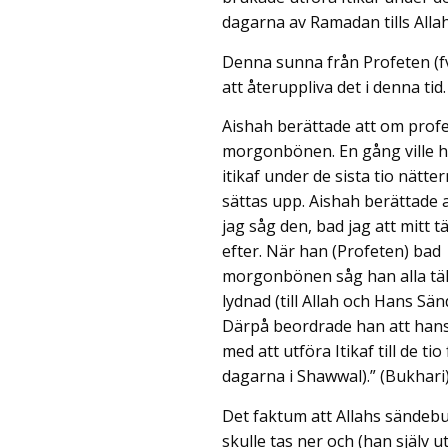
dagarna av Ramadan tills All
Denna sunna från Profeten (f
att återuppliva det i denna tid.
Aishah berättade att om profet
morgonbönen. En gång ville h
itikaf under de sista tio nätt
sättas upp. Aishah berättade a
jag såg den, bad jag att mitt t
efter. När han (Profeten) bad
morgonbönen såg han alla tält
lydnad (till Allah och Hans Sä
Därpå beordrade han att hans 
med att utföra Itikaf till de tio
dagarna i Shawwal).” (Bukhari
Det faktum att Allahs sändebu
skulle tas ner och (han själv u