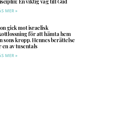
isciplin: En viktig väg till Gud
ÄS MER »
on gick mot israelisk
kottlossning för att hämta hem
in sons kropp. Hennes berättelse
r en av tusentals
ÄS MER »