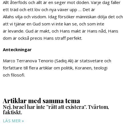
Allt återföds och allt är en seger mot döden. Varje dag faller
ett träd och ett löv och nya växer upp … Det är
Allahs vilja och visdom. Idag försöker människan dölja det och
att vi tjänar en Gud som vi inte kan se, och som inte
är levande. Gud är makt, och Hans makt är Hans nåd, Hans
dom är också precis Hans straff perfekt.
Anteckningar
Marco Terranova Tenorio (Sadiq Ali) är statsvetare och
författare till flera artiklar om politik, Koranen, teologi
och filosofi.
Artiklar med samma tema
Nej, Israel har inte ”rätt att existera”. Tvärtom,
faktiskt.
LÄS MER »