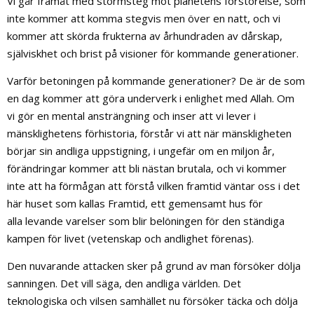
Vi går framåt med stormsteg mot planetens förstörelse, som
inte kommer att komma stegvis men över en natt, och vi
kommer att skörda frukterna av århundraden av dårskap,
själviskhet och brist på visioner för kommande generationer.
Varför betoningen på kommande generationer? De är de som
en dag kommer att göra underverk i enlighet med Allah. Om
vi gör en mental ansträngning och inser att vi lever i
mänsklighetens förhistoria, förstår vi att när mänskligheten
börjar sin andliga uppstigning, i ungefär om en miljon år,
förändringar kommer att bli nästan brutala, och vi kommer
inte att ha förmågan att förstå vilken framtid väntar oss i det
här huset som kallas Framtid, ett gemensamt hus för
alla levande varelser som blir belöningen för den ständiga
kampen för livet (vetenskap och andlighet förenas).
Den nuvarande attacken sker på grund av man försöker dölja
sanningen. Det vill säga, den andliga världen. Det
teknologiska och vilsen samhället nu försöker täcka och dölja