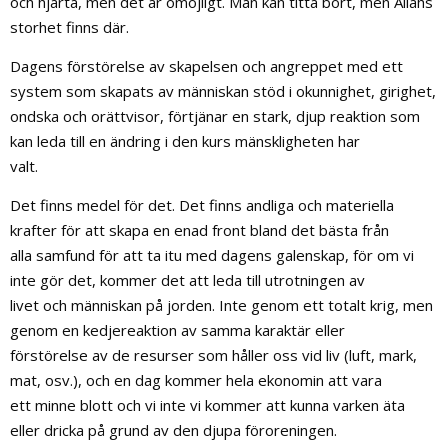
och hjärta, men det är omöjligt. Man kan titta bort, men Allahs
storhet finns där.
Dagens förstörelse av skapelsen och angreppet med ett
system som skapats av människan stöd i okunnighet, girighet,
ondska och orättvisor, förtjänar en stark, djup reaktion som
kan leda till en ändring i den kurs mänskligheten har
valt.
Det finns medel för det. Det finns andliga och materiella
krafter för att skapa en enad front bland det bästa från
alla samfund för att ta itu med dagens galenskap, för om vi
inte gör det, kommer det att leda till utrotningen av
livet och människan på jorden. Inte genom ett totalt krig, men
genom en kedjereaktion av samma karaktär eller
förstörelse av de resurser som håller oss vid liv (luft, mark,
mat, osv.), och en dag kommer hela ekonomin att vara
ett minne blott och vi inte vi kommer att kunna varken äta
eller dricka på grund av den djupa föroreningen.