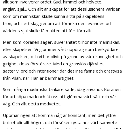
allt som involverar ordet Gud, himmel och helvete,
änglar, själ… Och allt är skapat för att desillusionera världen,
som om människan skulle kunna sitta på skapelsens
tron, och i ett slag genom att förneka den levandes och
världens själ skulle få makten att förstöra allt.
Men som Koranen säger, suveränitet tillhör inte människan,
eller skapelsen. Vi glömmer vårt uppdrag som beskyddare
av skapelsen, och vi har blivit på grund av vår okunnighet och
girighet dess förstörare. Med en gränslös djärvhet
sätter vi ord och intentioner där det inte fanns och orättvisa
från Allah, när Han är barmhärtighet.
Som många muslimska tänkare sade, idag används Koranen
för att köpa mark och få oss att glömma vårt sätt och vår
väg. Och allt detta medvetet.
Uppmaningen att komma ihåg är konstant, men det yttre
bullret blir allt högre, och försöker tysta ner vårt samvete