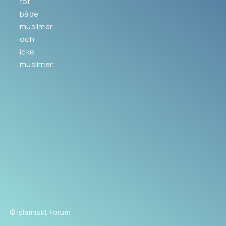
för
både
muslimer
och
icke
muslimer.
© Islamiskt Forum