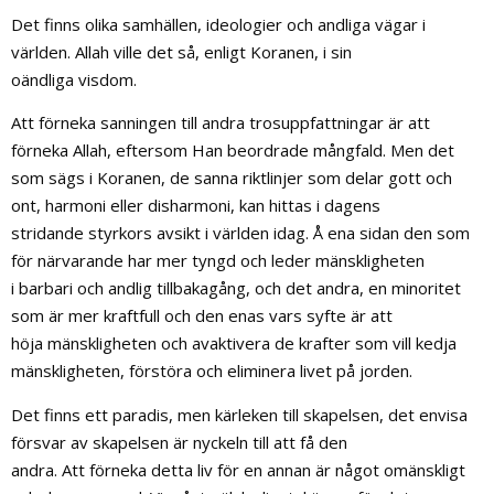
Det finns olika samhällen, ideologier och andliga vägar i
världen. Allah ville det så, enligt Koranen, i sin
oändliga visdom.
Att förneka sanningen till andra trosuppfattningar är att
förneka Allah, eftersom Han beordrade mångfald. Men det
som sägs i Koranen, de sanna riktlinjer som delar gott och
ont, harmoni eller disharmoni, kan hittas i dagens
stridande styrkors avsikt i världen idag. Å ena sidan den som
för närvarande har mer tyngd och leder mänskligheten
i barbari och andlig tillbakagång, och det andra, en minoritet
som är mer kraftfull och den enas vars syfte är att
höja mänskligheten och avaktivera de krafter som vill kedja
mänskligheten, förstöra och eliminera livet på jorden.
Det finns ett paradis, men kärleken till skapelsen, det envisa
försvar av skapelsen är nyckeln till att få den
andra. Att förneka detta liv för en annan är något omänskligt