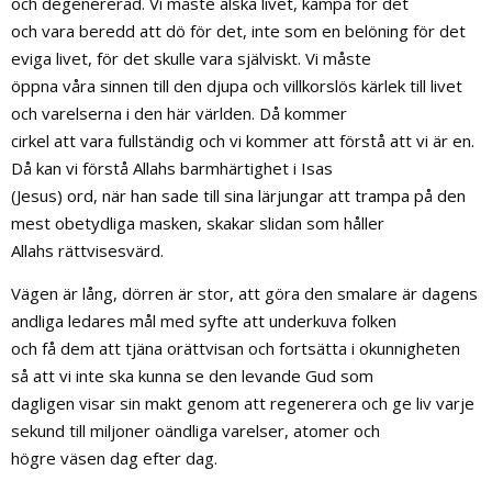
och degenererad. Vi måste älska livet, kämpa för det
och vara beredd att dö för det, inte som en belöning för det
eviga livet, för det skulle vara själviskt. Vi måste
öppna våra sinnen till den djupa och villkorslös kärlek till livet
och varelserna i den här världen. Då kommer
cirkel att vara fullständig och vi kommer att förstå att vi är en.
Då kan vi förstå Allahs barmhärtighet i Isas
(Jesus) ord, när han sade till sina lärjungar att trampa på den
mest obetydliga masken, skakar slidan som håller
Allahs rättvisesvärd.
Vägen är lång, dörren är stor, att göra den smalare är dagens
andliga ledares mål med syfte att underkuva folken
och få dem att tjäna orättvisan och fortsätta i okunnigheten
så att vi inte ska kunna se den levande Gud som
dagligen visar sin makt genom att regenerera och ge liv varje
sekund till miljoner oändliga varelser, atomer och
högre väsen dag efter dag.