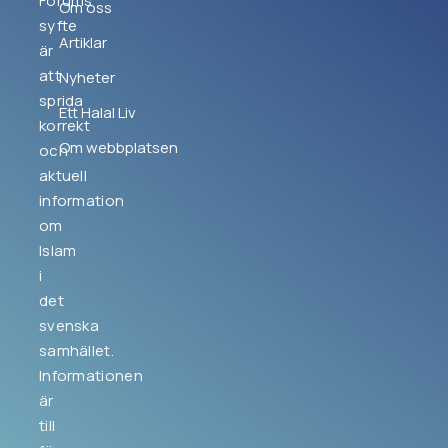
Forums
Om oss
syfte
Artiklar
är
att
Nyheter
sprida
Ett Halal Liv
korrekt
Om webbplatsen
och
aktuell
information
om
Islam
i
det
svenska
samhället.
Informationen
är
till