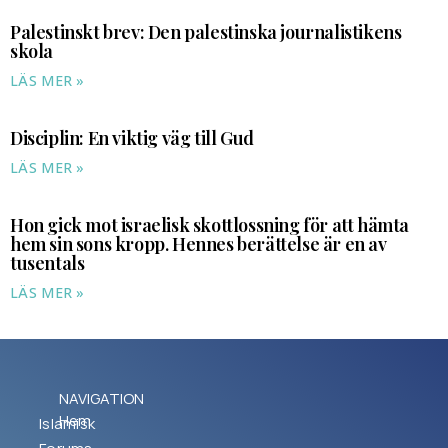
Palestinskt brev: Den palestinska journalistikens
skola
LÄS MER »
Disciplin: En viktig väg till Gud
LÄS MER »
Hon gick mot israelisk skottlossning för att hämta
hem sin sons kropp. Hennes berättelse är en av
tusentals
LÄS MER »
NAVIGATION
Hem
Islamisk