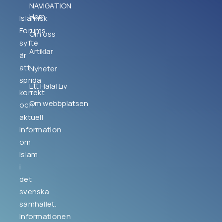
NAVIGATION
Hem
Islamisk
Forums
Om oss
syfte
Artiklar
är
att
Nyheter
sprida
Ett Halal Liv
korrekt
Om webbplatsen
och
aktuell
information
om
Islam
i
det
svenska
samhället.
Informationen