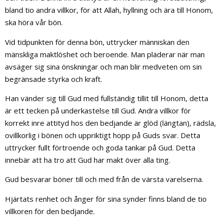
bland tio andra villkor, för att Allah, hyllning och ära till Honom,
ska höra vår bön.
Vid tidpunkten för denna bön, uttrycker människan den
mänskliga maktlöshet och beroende. Man pläderar när man
avsäger sig sina önskningar och man blir medveten om sin
begränsade styrka och kraft.
Han vänder sig till Gud med fullständig tillit till Honom, detta
är ett tecken på underkastelse till Gud. Andra villkor för
korrekt inre attityd hos den bedjande är glöd (längtan), rädsla,
ovillkorlig i bönen och uppriktigt hopp på Guds svar. Detta
uttrycker fullt förtroende och goda tankar på Gud. Detta
innebär att ha tro att Gud har makt över alla ting.
Gud besvarar böner till och med från de värsta varelserna.
Hjärtats renhet och ånger för sina synder finns bland de tio
villkoren för den bedjande.