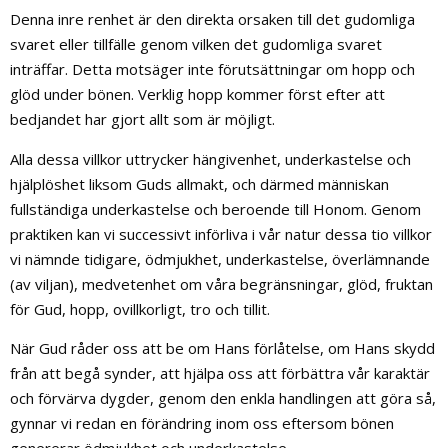
Denna inre renhet är den direkta orsaken till det gudomliga
svaret eller tillfälle genom vilken det gudomliga svaret
inträffar. Detta motsäger inte förutsättningar om hopp och
glöd under bönen. Verklig hopp kommer först efter att
bedjandet har gjort allt som är möjligt.
Alla dessa villkor uttrycker hängivenhet, underkastelse och
hjälplöshet liksom Guds allmakt, och därmed människan
fullständiga underkastelse och beroende till Honom. Genom
praktiken kan vi successivt införliva i vår natur dessa tio villkor
vi nämnde tidigare, ödmjukhet, underkastelse, överlämnande
(av viljan), medvetenhet om våra begränsningar, glöd, fruktan
för Gud, hopp, ovillkorligt, tro och tillit.
När Gud råder oss att be om Hans förlåtelse, om Hans skydd
från att begå synder, att hjälpa oss att förbättra vår karaktär
och förvärva dygder, genom den enkla handlingen att göra så,
gynnar vi redan en förändring inom oss eftersom bönen
genererar ödmjukhet och underkastelse.