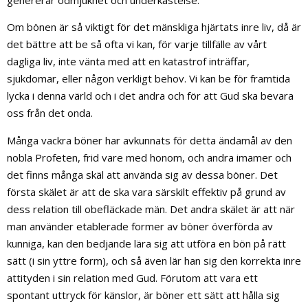
Om bönen är så viktigt för det mänskliga hjärtats inre liv, då är
det bättre att be så ofta vi kan, för varje tillfälle av vårt
dagliga liv, inte vänta med att en katastrof inträffar,
sjukdomar, eller någon verkligt behov. Vi kan be för framtida
lycka i denna värld och i det andra och för att Gud ska bevara
oss från det onda.
Många vackra böner har avkunnats för detta ändamål av den
nobla Profeten, frid vare med honom, och andra imamer och
det finns många skäl att använda sig av dessa böner. Det
första skälet är att de ska vara särskilt effektiv på grund av
dess relation till obefläckade män. Det andra skälet är att när
man använder etablerade former av böner överförda av
kunniga, kan den bedjande lära sig att utföra en bön på rätt
sätt (i sin yttre form), och så även lär han sig den korrekta inre
attityden i sin relation med Gud. Förutom att vara ett
spontant uttryck för känslor, är böner ett sätt att hålla sig