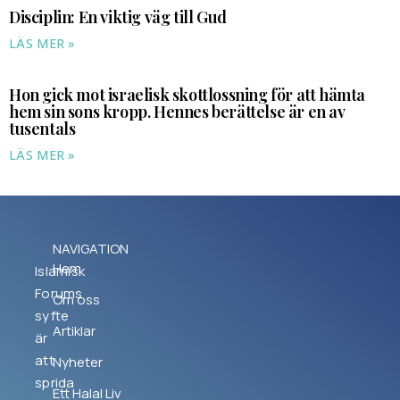
Disciplin: En viktig väg till Gud
LÄS MER »
Hon gick mot israelisk skottlossning för att hämta
hem sin sons kropp. Hennes berättelse är en av
tusentals
LÄS MER »
NAVIGATION
Hem
Islamisk
Forums
Om oss
syfte
Artiklar
är
att
Nyheter
sprida
Ett Halal Liv