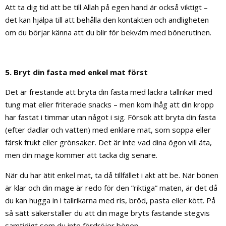
Att ta dig tid att be till Allah på egen hand är också viktigt –
det kan hjälpa till att behålla den kontakten och andligheten
om du börjar känna att du blir för bekväm med bönerutinen.
5. Bryt din fasta med enkel mat först
Det är frestande att bryta din fasta med läckra tallrikar med
tung mat eller friterade snacks – men kom ihåg att din kropp
har fastat i timmar utan något i sig. Försök att bryta din fasta
(efter dadlar och vatten) med enklare mat, som soppa eller
färsk frukt eller grönsaker. Det är inte vad dina ögon vill äta,
men din mage kommer att tacka dig senare.
När du har ätit enkel mat, ta då tillfället i akt att be. När bönen
är klar och din mage är redo för den ”riktiga” maten, är det då
du kan hugga in i tallrikarna med ris, bröd, pasta eller kött. På
så sätt säkerställer du att din mage bryts fastande stegvis
samtidigt som du inte fördröjer bönen.