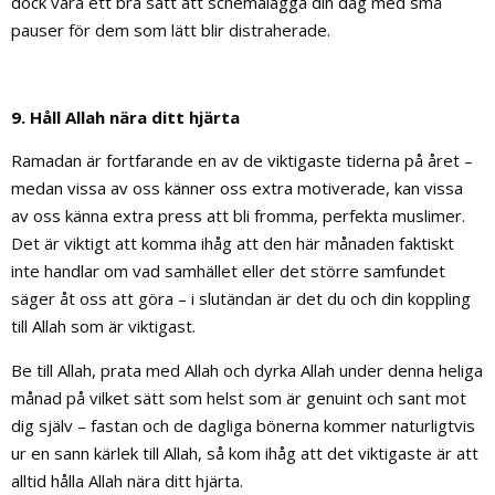
dock vara ett bra sätt att schemalägga din dag med små
pauser för dem som lätt blir distraherade.
9. Håll Allah nära ditt hjärta
Ramadan är fortfarande en av de viktigaste tiderna på året –
medan vissa av oss känner oss extra motiverade, kan vissa
av oss känna extra press att bli fromma, perfekta muslimer.
Det är viktigt att komma ihåg att den här månaden faktiskt
inte handlar om vad samhället eller det större samfundet
säger åt oss att göra – i slutändan är det du och din koppling
till Allah som är viktigast.
Be till Allah, prata med Allah och dyrka Allah under denna heliga
månad på vilket sätt som helst som är genuint och sant mot
dig själv – fastan och de dagliga bönerna kommer naturligtvis
ur en sann kärlek till Allah, så kom ihåg att det viktigaste är att
alltid hålla Allah nära ditt hjärta.