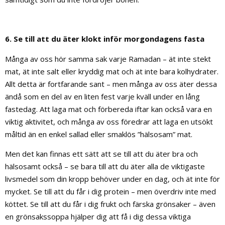
6. Se till att du äter klokt inför morgondagens fasta
Många av oss hör samma sak varje Ramadan – ät inte stekt
mat, ät inte salt eller kryddig mat och ät inte bara kolhydrater.
Allt detta är fortfarande sant – men många av oss äter dessa
ändå som en del av en liten fest varje kväll under en lång
fastedag. Att laga mat och förbereda iftar kan också vara en
viktig aktivitet, och många av oss föredrar att laga en utsökt
måltid än en enkel sallad eller smaklös ”hälsosam” mat.
Men det kan finnas ett sätt att se till att du äter bra och
hälsosamt också – se bara till att du äter alla de viktigaste
livsmedel som din kropp behöver under en dag, och ät inte för
mycket. Se till att du får i dig protein – men överdriv inte med
köttet. Se till att du får i dig frukt och färska grönsaker – även
en grönsakssoppa hjälper dig att få i dig dessa viktiga