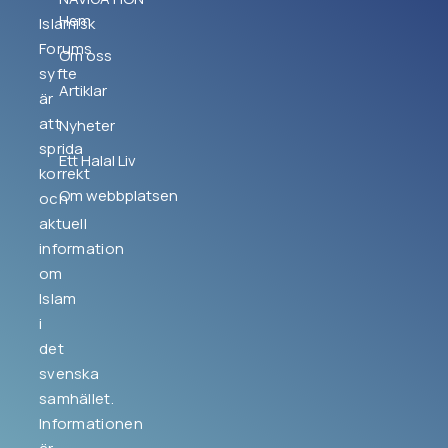
Hem
Islamisk
Forums
Om oss
syfte
Artiklar
är
att
Nyheter
sprida
Ett Halal Liv
korrekt
Om webbplatsen
och
aktuell
information
om
Islam
i
det
svenska
samhället.
Informationen