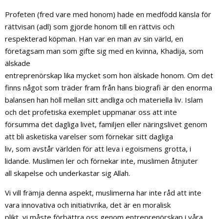
Profeten (fred vare med honom) hade en medfödd känsla för
rättvisan (adl) som gjorde honom till en rättvis och
respekterad köpman. Han var en man av sin värld, en
företagsam man som gifte sig med en kvinna, Khadija, som
älskade
entreprenörskap lika mycket som hon älskade honom. Om det
finns något som träder fram från hans biografi är den enorma
balansen han höll mellan sitt andliga och materiella liv. Islam
och det profetiska exemplet uppmanar oss att inte
försumma det dagliga livet, familjen eller näringslivet genom
att bli asketiska varelser som förnekar sitt dagliga
liv, som avstår världen för att leva i egoismens grotta, i
lidande. Muslimen ler och förnekar inte, muslimen åtnjuter
all skapelse och underkastar sig Allah.
Vi vill främja denna aspekt, muslimerna har inte råd att inte
vara innovativa och initiativrika, det är en moralisk
plikt, vi måste förbättra oss genom entreprenörskap i våra