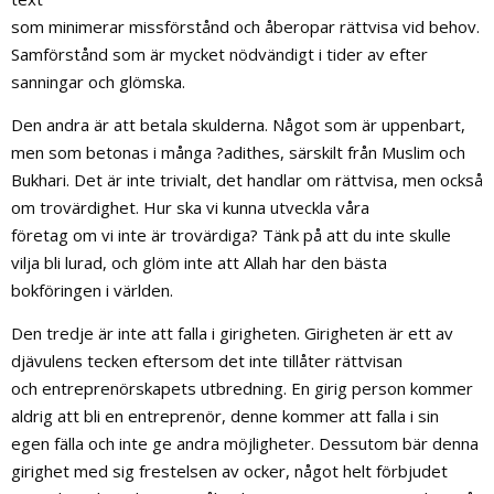
som minimerar missförstånd och åberopar rättvisa vid behov.
Samförstånd som är mycket nödvändigt i tider av efter
sanningar och glömska.
Den andra är att betala skulderna. Något som är uppenbart,
men som betonas i många ?adithes, särskilt från Muslim och
Bukhari. Det är inte trivialt, det handlar om rättvisa, men också
om trovärdighet. Hur ska vi kunna utveckla våra
företag om vi inte är trovärdiga? Tänk på att du inte skulle
vilja bli lurad, och glöm inte att Allah har den bästa
bokföringen i världen.
Den tredje är inte att falla i girigheten. Girigheten är ett av
djävulens tecken eftersom det inte tillåter rättvisan
och entreprenörskapets utbredning. En girig person kommer
aldrig att bli en entreprenör, denne kommer att falla i sin
egen fälla och inte ge andra möjligheter. Dessutom bär denna
girighet med sig frestelsen av ocker, något helt förbjudet