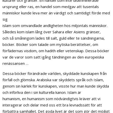
kulturer och gränser. En handel som inte diskriminerade
ursprung eller ras, en handel som medgav att tusentals
människor kunde leva mer än värdigt och samtidigt förde med
sig
islam som omvandlade andligheten hos miljontals människor.
Således kom islam lång över Sahara eller Asiens gränser,
och så småningom lades till salt, guld eller te sändningarna,
böcker. Böcker som talade om mytiska berättelser, om
förfädernas visdom, om hadith eller vetenskap. Dessa böcker
var de varor som satt igång tändningen av den europeiska
renässansen …
Dessa böcker förändrade världen, skyddade kunskapen från
förfall och glömska. Arabiska var skyddets språk och Islam,
genom sin kärlek för kunskapen, visste hur man kunde skydda
och införliva den i sin kulturella kanon. Islam är
humanism, en humanism som nödvändigtvis kräver att vi
interagerar och delar med oss ett bra levnadssätt för att
förbättra samhället. Det goda livet är det som gör det möjligt