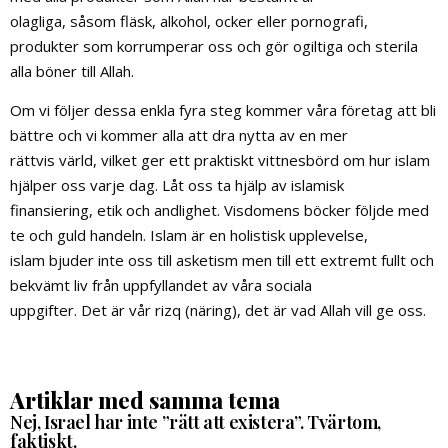
olagliga, såsom fläsk, alkohol, ocker eller pornografi,
produkter som korrumperar oss och gör ogiltiga och sterila
alla böner till Allah.
Om vi följer dessa enkla fyra steg kommer våra företag att bli
bättre och vi kommer alla att dra nytta av en mer
rättvis värld, vilket ger ett praktiskt vittnesbörd om hur islam
hjälper oss varje dag. Låt oss ta hjälp av islamisk
finansiering, etik och andlighet. Visdomens böcker följde med
te och guld handeln. Islam är en holistisk upplevelse,
islam bjuder inte oss till asketism men till ett extremt fullt och
bekvämt liv från uppfyllandet av våra sociala
uppgifter. Det är vår rizq (näring), det är vad Allah vill ge oss.
Artiklar med samma tema
Nej, Israel har inte ”rätt att existera”. Tvärtom,
faktiskt.