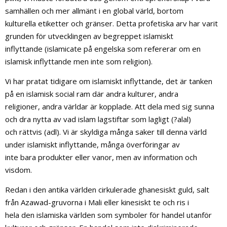
samhällen och mer allmänt i en global värld, bortom
kulturella etiketter och gränser. Detta profetiska arv har varit
grunden för utvecklingen av begreppet islamiskt
inflyttande (islamicate på engelska som refererar om en
islamisk inflyttande men inte som religion).
Vi har pratat tidigare om islamiskt inflyttande, det är tanken
på en islamisk social ram där andra kulturer, andra
religioner, andra världar är kopplade. Att dela med sig sunna
och dra nytta av vad islam lagstiftar som lagligt (?alal)
och rättvis (adl). Vi är skyldiga många saker till denna värld
under islamiskt inflyttande, många överföringar av
inte bara produkter eller vanor, men av information och
visdom.
Redan i den antika världen cirkulerade ghanesiskt guld, salt
från Azawad-gruvorna i Mali eller kinesiskt te och ris i
hela den islamiska världen som symboler för handel utanför