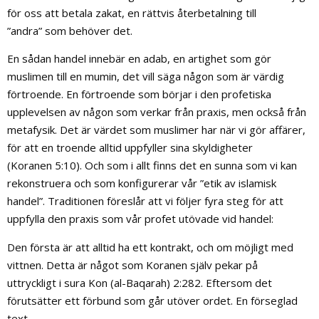
för oss att betala zakat, en rättvis återbetalning till
”andra” som behöver det.
En sådan handel innebär en adab, en artighet som gör
muslimen till en mumin, det vill säga någon som är värdig
förtroende. En förtroende som börjar i den profetiska
upplevelsen av någon som verkar från praxis, men också från
metafysik. Det är värdet som muslimer har när vi gör affärer,
för att en troende alltid uppfyller sina skyldigheter
(Koranen 5:10). Och som i allt finns det en sunna som vi kan
rekonstruera och som konfigurerar vår ”etik av islamisk
handel”. Traditionen föreslår att vi följer fyra steg för att
uppfylla den praxis som vår profet utövade vid handel:
Den första är att alltid ha ett kontrakt, och om möjligt med
vittnen. Detta är något som Koranen själv pekar på
uttryckligt i sura Kon (al-Baqarah) 2:282. Eftersom det
förutsätter ett förbund som går utöver ordet. En förseglad
text