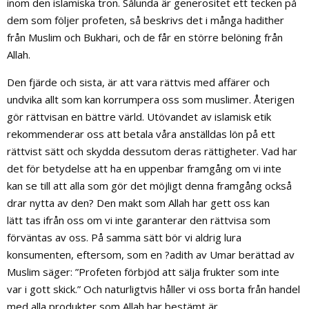
inom den islamiska tron. Sålunda är generositet ett tecken på
dem som följer profeten, så beskrivs det i många hadither
från Muslim och Bukhari, och de får en större belöning från
Allah.
Den fjärde och sista, är att vara rättvis med affärer och
undvika allt som kan korrumpera oss som muslimer. Återigen
gör rättvisan en bättre värld. Utövandet av islamisk etik
rekommenderar oss att betala våra anställdas lön på ett
rättvist sätt och skydda dessutom deras rättigheter. Vad har
det för betydelse att ha en uppenbar framgång om vi inte
kan se till att alla som gör det möjligt denna framgång också
drar nytta av den? Den makt som Allah har gett oss kan
lätt tas ifrån oss om vi inte garanterar den rättvisa som
förväntas av oss. På samma sätt bör vi aldrig lura
konsumenten, eftersom, som en ?adith av Umar berättad av
Muslim säger: ”Profeten förbjöd att sälja frukter som inte
var i gott skick.” Och naturligtvis håller vi oss borta från handel
med alla produkter som Allah har bestämt är