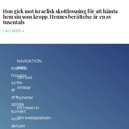
Hon gick mot israelisk skottlossning för att hämta
hem sin sons kropp. Hennes berättelse är en av
tusentals
LÄS MER »
NAVIGATION
Hem
Islamisk
Forums
Om oss
syfte
Artiklar
är
att
Nyheter
sprida
Ett Halal Liv
korrekt
Om webbplatsen
och
aktuell