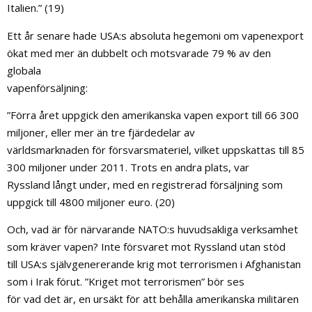
Italien.” (19)
Ett år senare hade USA:s absoluta hegemoni om vapenexport
ökat med mer än dubbelt och motsvarade 79 % av den
globala
vapenförsäljning:
”Förra året uppgick den amerikanska vapen export till 66 300
miljoner, eller mer än tre fjärdedelar av
världsmarknaden för försvarsmateriel, vilket uppskattas till 85
300 miljoner under 2011. Trots en andra plats, var
Ryssland långt under, med en registrerad försäljning som
uppgick till 4800 miljoner euro. (20)
Och, vad är för närvarande NATO:s huvudsakliga verksamhet
som kräver vapen? Inte försvaret mot Ryssland utan stöd
till USA:s självgenererande krig mot terrorismen i Afghanistan
som i Irak förut. ”Kriget mot terrorismen” bör ses
för vad det är, en ursäkt för att behålla amerikanska militären