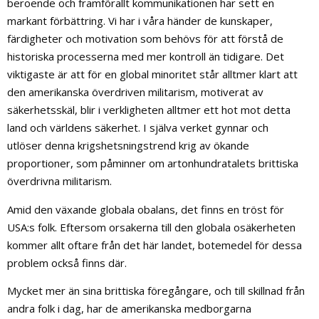
beroende och framförallt kommunikationen har sett en
markant förbättring. Vi har i våra händer de kunskaper,
färdigheter och motivation som behövs för att förstå de
historiska processerna med mer kontroll än tidigare. Det
viktigaste är att för en global minoritet står alltmer klart att
den amerikanska överdriven militarism, motiverat av
säkerhetsskäl, blir i verkligheten alltmer ett hot mot detta
land och världens säkerhet. I själva verket gynnar och
utlöser denna krigshetsningstrend krig av ökande
proportioner, som påminner om artonhundratalets brittiska
överdrivna militarism.
Amid den växande globala obalans, det finns en tröst för
USA:s folk. Eftersom orsakerna till den globala osäkerheten
kommer allt oftare från det här landet, botemedel för dessa
problem också finns där.
Mycket mer än sina brittiska föregångare, och till skillnad från
andra folk i dag, har de amerikanska medborgarna