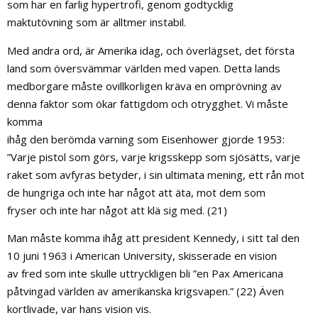
som har en farlig hypertrofi, genom godtycklig
maktutövning som är alltmer instabil.
Med andra ord, är Amerika idag, och överlägset, det första
land som översvämmar världen med vapen. Detta lands
medborgare måste ovillkorligen kräva en omprövning av
denna faktor som ökar fattigdom och otrygghet. Vi måste
komma
ihåg den berömda varning som Eisenhower gjorde 1953:
”Varje pistol som görs, varje krigsskepp som sjösätts, varje
raket som avfyras betyder, i sin ultimata mening, ett rån mot
de hungriga och inte har något att äta, mot dem som
fryser och inte har något att klä sig med. (21)
Man måste komma ihåg att president Kennedy, i sitt tal den
10 juni 1963 i American University, skisserade en vision
av fred som inte skulle uttryckligen bli ”en Pax Americana
påtvingad världen av amerikanska krigsvapen.” (22) Även
kortlivade, var hans vision vis.