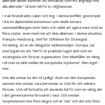
allierade länder kommer att betraktas som ett angrepp mot
alla allierade.” Så kom NATO in i Afghanistan.
I Irak förändrades saker och ting. I denna konflikt, ignorerade
USA en diplomatisk konsensus som skulle bevara
sammanhållningen inom Nato och valde att agera med stöd av
flera stater, även med risk att dela alliansen. I denna situation,
François Heisbourg, chef för Stiftelsen för Strategisk
Forskning, en av de viktigaste tankesmedjor i Europa, var
övertygad om att ”NATO är praktiskt taget död som en
strategiska och försvar organisation. Den bibehåller en viktig
roll som en länk mellan de europeiska styrkorna”. Men inget
mer.
Inte alla verkar ha det så tydligt. Även om den Europeiska
unionen inte önskar vara beroende av USA för sitt militära
försvar, USA vill fortsätta att använda NATO som en viktig del
i det gemensamma försvaret i väst. Och medan
Sovjetunionen inte finns längre och är ”ute” och det inte finns