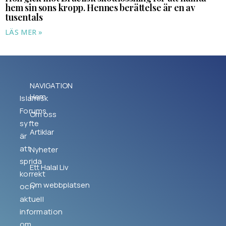
hem sin sons kropp. Hennes berättelse är en av
tusentals
LÄS MER »
NAVIGATION
Hem
Islamisk
Forums
Om oss
syfte
Artiklar
är
att
Nyheter
sprida
Ett Halal Liv
korrekt
Om webbplatsen
och
aktuell
information
om