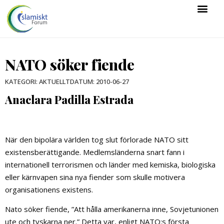
NATO söker fiende
DATUM:
2010-06-27
KATEGORI:
AKTUELLT
Anaclara Padilla Estrada
När den bipolära världen tog slut förlorade NATO sitt
existensberättigande. Medlemsländerna snart fann i
internationell terrorismen och länder med kemiska, biologiska
eller kärnvapen sina nya fiender som skulle motivera
organisationens existens.
Nato söker fiende, ”Att hålla amerikanerna inne, Sovjetunionen
ute och tyskarna ner.” Detta var, enligt NATO:s första