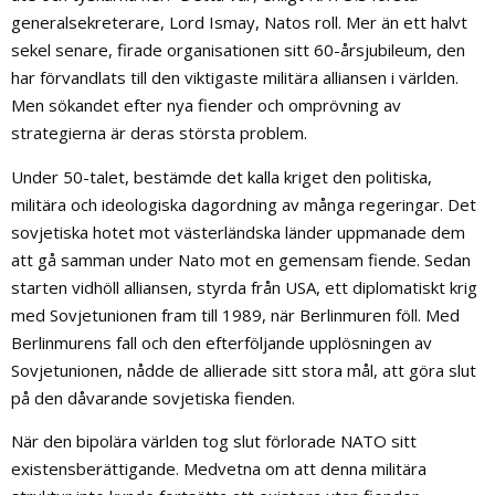
generalsekreterare, Lord Ismay, Natos roll. Mer än ett halvt
sekel senare, firade organisationen sitt 60-årsjubileum, den
har förvandlats till den viktigaste militära alliansen i världen.
Men sökandet efter nya fiender och omprövning av
strategierna är deras största problem.
Under 50-talet, bestämde det kalla kriget den politiska,
militära och ideologiska dagordning av många regeringar. Det
sovjetiska hotet mot västerländska länder uppmanade dem
att gå samman under Nato mot en gemensam fiende. Sedan
starten vidhöll alliansen, styrda från USA, ett diplomatiskt krig
med Sovjetunionen fram till 1989, när Berlinmuren föll. Med
Berlinmurens fall och den efterföljande upplösningen av
Sovjetunionen, nådde de allierade sitt stora mål, att göra slut
på den dåvarande sovjetiska fienden.
När den bipolära världen tog slut förlorade NATO sitt
existensberättigande. Medvetna om att denna militära