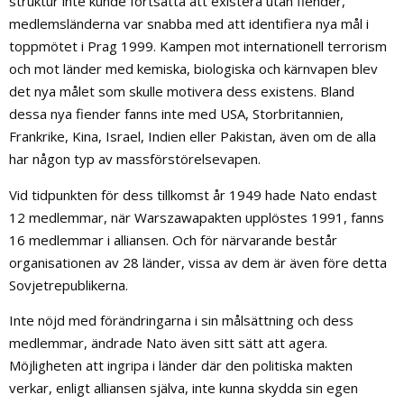
struktur inte kunde fortsätta att existera utan fiender,
medlemsländerna var snabba med att identifiera nya mål i
toppmötet i Prag 1999. Kampen mot internationell terrorism
och mot länder med kemiska, biologiska och kärnvapen blev
det nya målet som skulle motivera dess existens. Bland
dessa nya fiender fanns inte med USA, Storbritannien,
Frankrike, Kina, Israel, Indien eller Pakistan, även om de alla
har någon typ av massförstörelsevapen.
Vid tidpunkten för dess tillkomst år 1949 hade Nato endast
12 medlemmar, när Warszawapakten upplöstes 1991, fanns
16 medlemmar i alliansen. Och för närvarande består
organisationen av 28 länder, vissa av dem är även före detta
Sovjetrepublikerna.
Inte nöjd med förändringarna i sin målsättning och dess
medlemmar, ändrade Nato även sitt sätt att agera.
Möjligheten att ingripa i länder där den politiska makten
verkar, enligt alliansen själva, inte kunna skydda sin egen