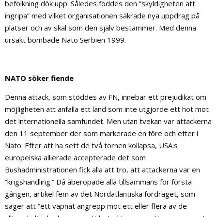
befolkning dök upp. Således föddes den ”skyldigheten att
ingripa” med vilket organisationen säkrade nya uppdrag på
platser och av skäl som den själv bestämmer. Med denna
ursäkt bombade Nato Serbien 1999.
NATO söker fiende
Denna attack, som stöddes av FN, innebar ett prejudikat om
möjligheten att anfalla ett land som inte utgjorde ett hot mot
det internationella samfundet. Men utan tvekan var attackerna
den 11 september der som markerade en före och efter i
Nato. Efter att ha sett de två tornen kollapsa, USA:s
europeiska allierade accepterade det som
Bushadministrationen fick alla att tro, att attackerna var en
”krigshandling.” Då åberopade alla tillsammans för första
gången, artikel fem av det Nordatlantiska fördraget, som
säger att ”ett väpnat angrepp mot ett eller flera av de