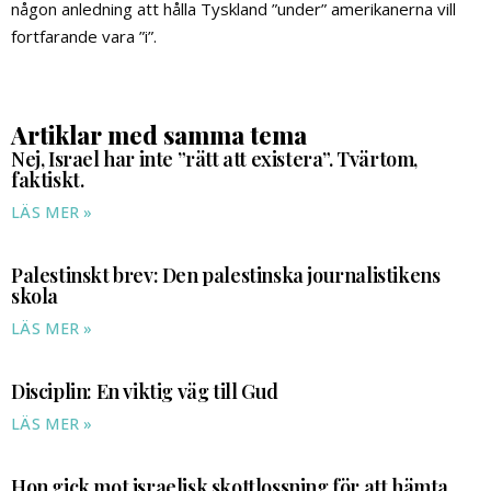
någon anledning att hålla Tyskland ”under” amerikanerna vill
fortfarande vara ”i”.
Artiklar med samma tema
Nej, Israel har inte ”rätt att existera”. Tvärtom,
faktiskt.
LÄS MER »
Palestinskt brev: Den palestinska journalistikens
skola
LÄS MER »
Disciplin: En viktig väg till Gud
LÄS MER »
Hon gick mot israelisk skottlossning för att hämta