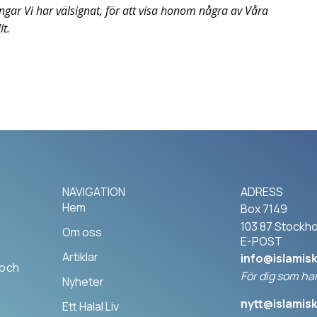
ngar Vi har välsignat, för att visa honom några av Våra
lt.
NAVIGATION
ADRESS
Hem
Box 7149
103 87 Stockh
Om oss
E-POST
Artiklar
info@islamis
 och
För dig som har
Nyheter
nytt@islamis
Ett Halal Liv