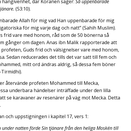
h hängivenhet, där Koranen säger:
Så uppenbarade
tjänare.
(53:10).
barade Allah för mig vad Han uppenbarade för mig
gatoriska för mig varje dag och natt” (Sahih Muslim).
s frid vare med honom, råd som de 50 bönerna så
em gånger om dagen. Anas ibn Malik rapporterade att
r profeten, Guds frid och välsignelser vare med honom,
a. Sedan reducerades det tills det var satt till fem och
Mohammed, mitt ord ändras aldrig, så dessa fem böner
Tirmidhi).
lser återvände profeten Mohammed till Mecka,
essa underbara händelser inträffade under den lilla
n att se karavaner av resenärer på väg mot Mecka. Detta
.
n och uppstigningen i kapitel 17, vers 1:
 under natten förde Sin tjänare från den heliga Moskén till