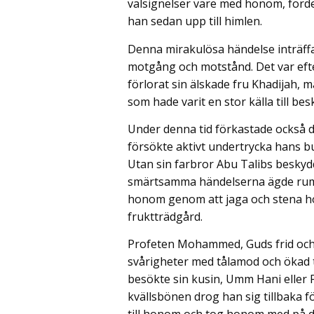
välsignelser vare med honom, fördes
han sedan upp till himlen.
Denna mirakulösa händelse inträffa
motgång och motstånd. Det var efte
förlorat sin älskade fru Khadijah, 
som hade varit en stor källa till be
Under denna tid förkastade också de
försökte aktivt undertrycka hans 
Utan sin farbror Abu Talibs beskyd
smärtsamma händelserna ägde rum i 
honom genom att jaga och stena hon
fruktträdgård.
Profeten Mohammed, Guds frid och
svårigheter med tålamod och ökad 
besökte sin kusin, Umm Hani eller Fa
kvällsbönen drog han sig tillbaka f