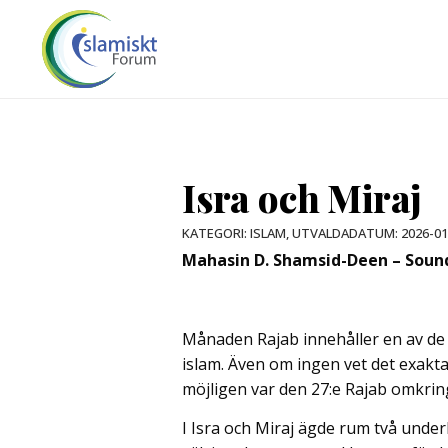
Isra och Miraj
DATUM:
2026-01
KATEGORI:
ISLAM
,
UTVALDA
Mahasin D. Shamsid-Deen – Soun
Månaden Rajab innehåller en av de
islam. Även om ingen vet det exakt
möjligen var den 27:e Rajab omkring
I Isra och Miraj ägde rum två und