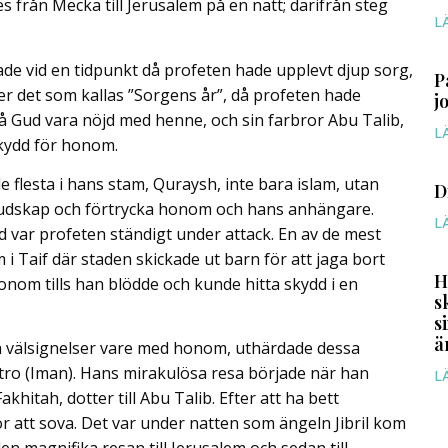
 från Mecka till Jerusalem på en natt; därifrån steg
L
de vid en tidpunkt då profeten hade upplevt djup sorg,
P
r det som kallas ”Sorgens år”, då profeten hade
j
må Gud vara nöjd med henne, och sin farbror Abu Talib,
L
skydd för honom.
 flesta i hans stam, Quraysh, inte bara islam, utan
D
budskap och förtrycka honom och hans anhängare.
L
d var profeten ständigt under attack. En av de mest
Taif där staden skickade ut barn för att jaga bort
H
om tills han blödde och kunde hitta skydd i en
s
s
ä
 välsignelser vare med honom, uthärdade dessa
tro (Iman). Hans mirakulösa resa började när han
L
khitah, dotter till Abu Talib. Efter att ha bett
ör att sova. Det var under natten som ängeln Jibril kom