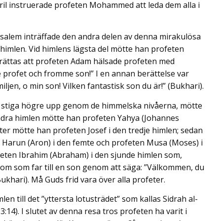
ril instruerade profeten Mohammed att leda dem alla i
rusalem inträffade den andra delen av denna mirakulösa
 himlen. Vid himlens lägsta del mötte han profeten
rättas att profeten Adam hälsade profeten med
profet och fromme son!” I en annan berättelse var
jen, o min son! Vilken fantastisk son du är!” (Bukhari).
tt stiga högre upp genom de himmelska nivåerna, mötte
andra himlen mötte han profeten Yahya (Johannes
ter mötte han profeten Josef i den tredje himlen; sedan
en Harun (Aron) i den femte och profeten Musa (Moses) i
ofeten Ibrahim (Abraham) i den sjunde himlen som,
om som far till en son genom att säga: ”Välkommen, du
khari). Må Guds frid vara över alla profeter.
en till det ”yttersta lotusträdet” som kallas Sidrah al-
14). I slutet av denna resa tros profeten ha varit i