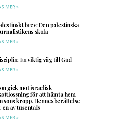
ÄS MER »
alestinskt brev: Den palestinska
ournalistikens skola
ÄS MER »
isciplin: En viktig väg till Gud
ÄS MER »
on gick mot israelisk
kottlossning för att hämta hem
in sons kropp. Hennes berättelse
r en av tusentals
ÄS MER »