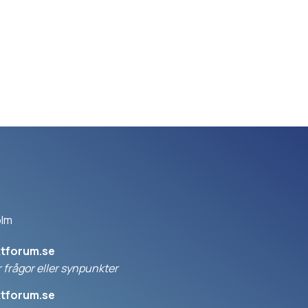
olm
ktforum.se
 frågor eller synpunkter
ktforum.se