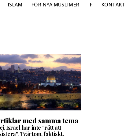
ISLAM
FÖR NYA MUSLIMER
IF
KONTAKT
rtiklar med samma tema
ej, Israel har inte ”rätt att
xistera”. Tvärtom, faktiskt.