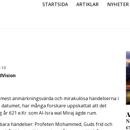
STARTSIDA
ARTIKLAR
NYHETER
-13
dVision
 mest anmärkningsvärda och mirakulösa händelserna i
a datumet, har många forskare uppskattat att det
 år 621 e.Kr. som Al-Isra wal Miraj ägde rum.
A
N
erbara händelser: Profeten Mohammed, Guds frid och
e