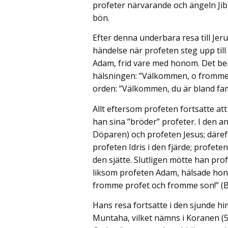
profeter närvarande och ängeln Jib
bön.
Efter denna underbara resa till Je
händelse när profeten steg upp till
Adam, frid vare med honom. Det be
hälsningen: ”Välkommen, o fromme 
orden: ”Välkommen, du är bland famil
Allt eftersom profeten fortsatte a
han sina ”bröder” profeter. I den 
Döparen) och profeten Jesus; däref
profeten Idris i den fjärde; profet
den sjätte. Slutligen mötte han pr
liksom profeten Adam, hälsade hon
fromme profet och fromme son!” (Bu
Hans resa fortsatte i den sjunde himl
Muntaha, vilket nämns i Koranen (53: