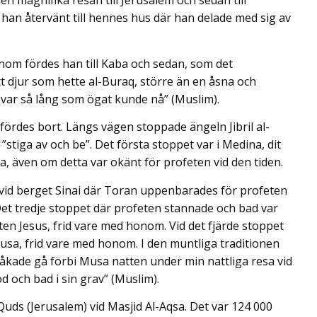
 magnifika resan till Jerusalem och sedan till
an återvänt till hennes hus där han delade med sig av
honom fördes han till Kaba och sedan, som det
vitt djur som hette al-Buraq, större än en åsna och
var så lång som ögat kunde nå” (Muslim).
fördes bort. Längs vägen stoppade ängeln Jibril al-
stiga av och be”. Det första stoppet var i Medina, dit
, även om detta var okänt för profeten vid den tiden.
vid berget Sinai där Toran uppenbarades för profeten
et tredje stoppet där profeten stannade och bad var
en Jesus, frid vare med honom. Vid det fjärde stoppet
usa, frid vare med honom. I den muntliga traditionen
råkade gå förbi Musa natten under min nattliga resa vid
 och bad i sin grav” (Muslim).
-Quds (Jerusalem) vid Masjid Al-Aqsa. Det var 124 000