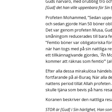
Guds närvaro, med orubblig tro oc
[Gud] det han ville uppenbara för Sin 
Profeten Mohammed, ”Sedan uppen
och sedan gjorde Han 50 böner obli
Det var genom profeten Musa, Gud
småningom reducerades till bara f
”Femtio böner var obligatoriska fö
när han togs med på sin nattliga res
ett tillkännagivande gjordes, ’Åh 
kommer att räknas som femtio’” (al-
Efter alla dessa mirakulösa hände
fortfarande på al-Buraq. När alla d
nattens period tillät Allah profete
skulle tjäna som bevis på hans resa
Koranen beskriver den nattliga resa
STOR är [Gud] i Sin härlighet, Han som