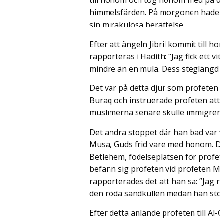
till honom och tog honom med på den
himmelsfärden. På morgonen hade h
sin mirakulösa berättelse.
Efter att ängeln Jibril kommit till 
rapporteras i Hadith: ”Jag fick ett 
mindre än en mula. Dess steglängd 
Det var på detta djur som profeten 
Buraq och instruerade profeten att ”
muslimerna senare skulle immigrera
Det andra stoppet där han bad var 
Musa, Guds frid vare med honom. D
Betlehem, födelseplatsen för profet
befann sig profeten vid profeten M
rapporterades det att han sa: ”Jag 
den röda sandkullen medan han stod
Efter detta anlände profeten till Al