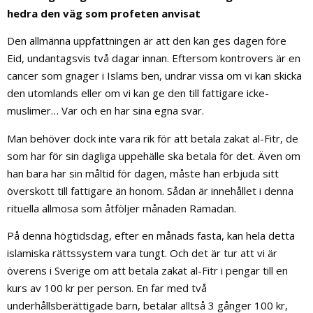
hedra den väg som profeten anvisat
Den allmänna uppfattningen är att den kan ges dagen före
Eid, undantagsvis två dagar innan. Eftersom kontrovers är en
cancer som gnager i Islams ben, undrar vissa om vi kan skicka
den utomlands eller om vi kan ge den till fattigare icke-
muslimer… Var och en har sina egna svar.
Man behöver dock inte vara rik för att betala zakat al-Fitr, de
som har för sin dagliga uppehälle ska betala för det. Även om
han bara har sin måltid för dagen, måste han erbjuda sitt
överskott till fattigare än honom. Sådan är innehållet i denna
rituella allmosa som åtföljer månaden Ramadan.
På denna högtidsdag, efter en månads fasta, kan hela detta
islamiska rättssystem vara tungt. Och det är tur att vi är
överens i Sverige om att betala zakat al-Fitr i pengar till en
kurs av 100 kr per person. En far med två
underhållsberättigade barn, betalar alltså 3 gånger 100 kr,