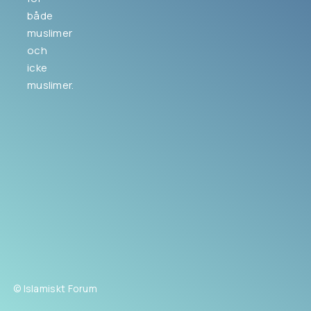
både
muslimer
och
icke
muslimer.
© Islamiskt Forum