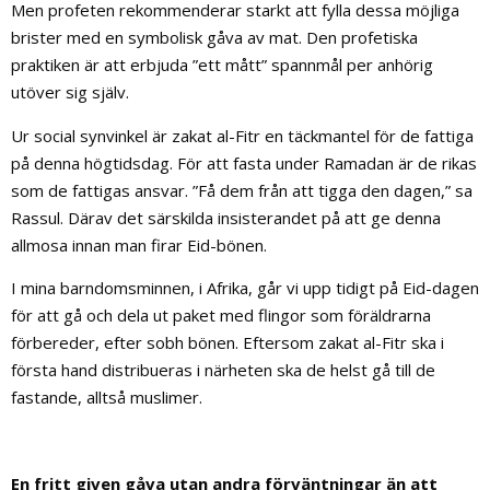
Men profeten rekommenderar starkt att fylla dessa möjliga
brister med en symbolisk gåva av mat. Den profetiska
praktiken är att erbjuda ”ett mått” spannmål per anhörig
utöver sig själv.
Ur social synvinkel är zakat al-Fitr en täckmantel för de fattiga
på denna högtidsdag. För att fasta under Ramadan är de rikas
som de fattigas ansvar. ”Få dem från att tigga den dagen,” sa
Rassul. Därav det särskilda insisterandet på att ge denna
allmosa innan man firar Eid-bönen.
I mina barndomsminnen, i Afrika, går vi upp tidigt på Eid-dagen
för att gå och dela ut paket med flingor som föräldrarna
förbereder, efter sobh bönen. Eftersom zakat al-Fitr ska i
första hand distribueras i närheten ska de helst gå till de
fastande, alltså muslimer.
En fritt given gåva utan andra förväntningar än att