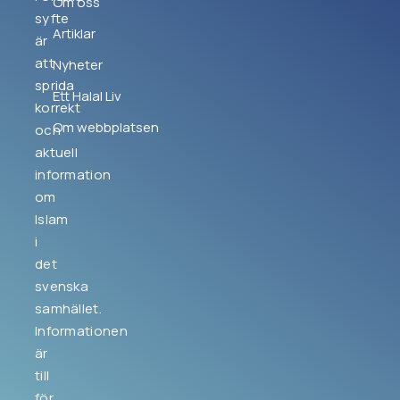
Om oss
syfte
Artiklar
är
att
Nyheter
sprida
Ett Halal Liv
korrekt
Om webbplatsen
och
aktuell
information
om
Islam
i
det
svenska
samhället.
Informationen
är
till
för