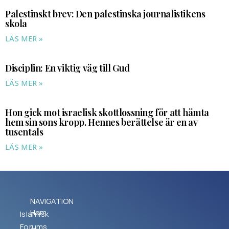
Palestinskt brev: Den palestinska journalistikens
skola
LÄS MER »
Disciplin: En viktig väg till Gud
LÄS MER »
Hon gick mot israelisk skottlossning för att hämta
hem sin sons kropp. Hennes berättelse är en av
tusentals
LÄS MER »
NAVIGATION
Hem
Islamisk
Forums