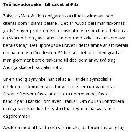
Två huvudorsaker till zakat al-Fitr
Zakat al-Maal är den obligatoriska rituella allmosan som
citeras som ”Islams pelare”. Det är ”Guds del i människornas
gods”, säger profeten. En teknisk allmosa som har effekten av
en skatt och en gåva. Annat är det med zakat al-Fitr som ska
betalas idag. Det upprepade kravet i detta ämne är att betala
denna allmosa före festen. Så här ser det ut till den grad att
man glömmer bort orsakerna till det, som är av två slag.
Andliga skäl och sociala motiv.
Ur en andlig synvinkel har zakat al-Fitr den symboliska
effekten att kompensera för våra brister i utövandet av
fastan eftersom fasta är ett totalt berövande, fasta i
handlingar, i känslor och även i tankar. Om du kan kontrollera
dina gester kan du inte tysta dina begär, dina svältande
dagdrömmar!
Avsikten med att fasta ska vara intakt, då förblir fastan giltig.