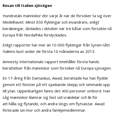
Resan till Italien sjövägen
Hundratals människor dör varje år när de försöker ta sig över
Medelhavet. Minst 650 flyktingar och invandrare, enligt
beräkningar, dödades i oktober när tre båtar som försökte nå
Europa från Nordafrika förolyckades.
Enligt rapporter har mer än 10 000 flyktingar från Syrien nått
Italiens kust under de första 10 månaderna av 2013.
Amnesty Internationals rapport innehåller första hands
berättelser från människor som försöker nå Europa sjövägen.
En 17-åring från Damaskus, Awad, berättade hur han flydde
genom ett fönster på ett sjunkande skepp och simmade upp
till ytan. Uppenbarligen fanns det 400 personer ombord. Han
såg människor klamrar sig fast vid vrakdelar och lik för
att hålla sig flytande, och andra slogs om flytvästar. Awad
förlorade sin mor och andra familjemedlemmar.