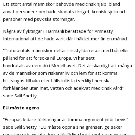
Ett stort antal människor behövde medicinsk hjälp, bland
annat personer som hade skadats i kriget, kronisk sjuka och
personer med psykiska störningar.
Några av flyktingar i Harmanli berättade för Amnesty
International att de hade varit där i häktet mer än en månad.
”Tiotusentals människor deltar i riskfyllda resor med båt eller
på land för att försöka nå Europa. Vi har sett
hundratals av dem dö i Medelhavet. Det är skamligt att många
av de människor som riskerar liv och lem för att komma
hit tvingas tillbaka eller hålls inlåsta i verkligt hemska
förhållanden utan mat, vatten och adekvat medicinsk vård”
sade Salil Shetty.
EU måste agera
”Europas ledare förklaringar är tomma argument inför bevis”
sade Salil Shetty. ”EU måste öppna sina gränser, ge säker
passage och avsluta dessa förfärliga brott mot de mänskliga