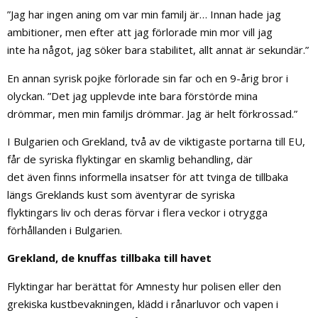
”Jag har ingen aning om var min familj är… Innan hade jag
ambitioner, men efter att jag förlorade min mor vill jag
inte ha något, jag söker bara stabilitet, allt annat är sekundär.”
En annan syrisk pojke förlorade sin far och en 9-årig bror i
olyckan. ”Det jag upplevde inte bara förstörde mina
drömmar, men min familjs drömmar. Jag är helt förkrossad.”
I Bulgarien och Grekland, två av de viktigaste portarna till EU,
får de syriska flyktingar en skamlig behandling, där
det även finns informella insatser för att tvinga de tillbaka
längs Greklands kust som äventyrar de syriska
flyktingars liv och deras förvar i flera veckor i otrygga
förhållanden i Bulgarien.
Grekland, de knuffas tillbaka till havet
Flyktingar har berättat för Amnesty hur polisen eller den
grekiska kustbevakningen, klädd i rånarluvor och vapen i