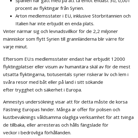
Spanien har gått med på att ta emot endast 30, 0,001
procent av flyktingar från Syrien.
Arton medlemsstater i EU, inklusive Storbritannien och
Italien har inte erbjudit en enda plats.
Vinter närmar sig och levnadsvillkor för de 2,2 miljoner
människor som flytt Syrien till grannländerna blir värre för
varje minut.
Eftersom EU:s medlemsstater endast har erbjudit 12000
flyktingplatser eller visum av humanitära skäl av för de mest
utsatta flyktingarna, tiotusentals syrier riskerar liv och lem i
svåra resor med båt eller på land i sitt sökande
efter trygghet och säkerhet i Europa.
Amnestys undersökning visar att för detta måste de korsa
Fästning Europas hinder. Många är offer för polisen och
kustbevaknings våldsamma olagliga verksamhet för att tvinga
de tillbaka, eller arresteras och hålls fängslade för
veckor i bedrövliga förhållanden.