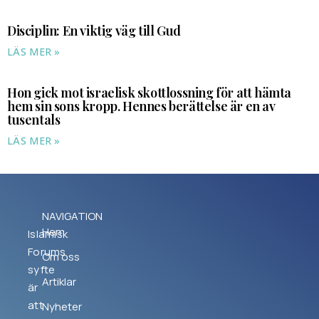
Disciplin: En viktig väg till Gud
LÄS MER »
Hon gick mot israelisk skottlossning för att hämta
hem sin sons kropp. Hennes berättelse är en av
tusentals
LÄS MER »
NAVIGATION
Hem
Islamisk
Forums
Om oss
syfte
Artiklar
är
att
Nyheter