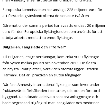
men Amnesty anser att detta har drabbat hundratals.
Europeiska kommissionen har anslagit 228 miljoner euro för
att förstärka gränskontrollerna de senaste två åren.
Däremot under samma period har avsatts endast 20 miljoner
euro för den Europeiska flyktingfonden som används för att
stödja arbetet med att ta emot flyktingar.
Bulgarien, Fängslade och i ”förvar”
Till Bulgarien, enligt beräkningar, kom cirka 5000 flyktingar
från Syrien mellan januari och november 2013. De flesta
är inhysta i akut platser, varav den största ligger i staden
Harmanli. Det är i praktiken en sluten fångläger.
Där fann Amnesty International flyktingar som lever under
fruktansvärda förhållanden i container, tält och en förstörd
byggnad. De saknade adekvata sanitära anläggningar och
hade begränsad tillgång till mat, sängkläder och mediciner.