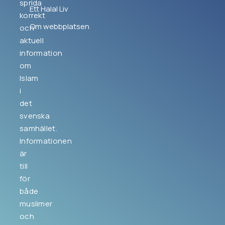
sprida
Ett Halal Liv
korrekt
Om webbplatsen
och
aktuell
information
om
Islam
i
det
svenska
samhället.
Informationen
är
till
för
både
muslimer
och