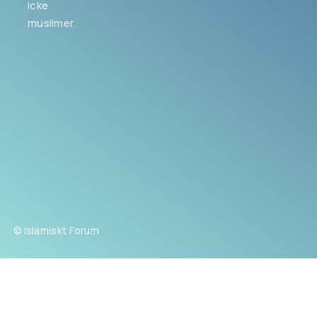
icke
muslimer.
© Islamiskt Forum