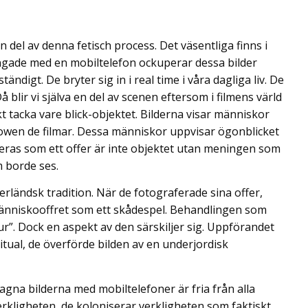
 del av denna fetisch process. Det väsentliga finns i
ångade med en mobiltelefon ockuperar dessa bilder
digt. De bryter sig in i real time i våra dagliga liv. De
Då blir vi själva en del av scenen eftersom i filmens värld
kt tacka vare blick-objektet. Bilderna visar människor
howen de filmar. Dessa människor uppvisar ögonblicket
teras som ett offer är inte objektet utan meningen som
m borde ses.
rländsk tradition. När de fotograferade sina offer,
änniskooffret som ett skådespel. Behandlingen som
ur”. Dock en aspekt av den särskiljer sig. Uppförandet
itual, de överförde bilden av en underjordisk
tagna bilderna med mobiltelefoner är fria från alla
verkligheten, de koloniserar verkligheten som faktiskt