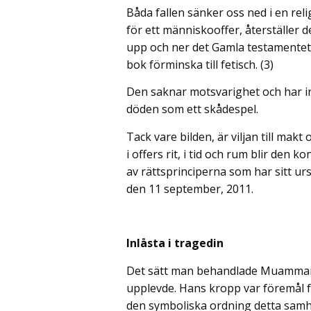
Båda fallen sänker oss ned i en reli
för ett människooffer, återställer
upp och ner det Gamla testamentet
bok förminska till fetisch. (3)
Den saknar motsvarighet och har ing
döden som ett skådespel.
Tack vare bilden, är viljan till ma
i offers rit, i tid och rum blir den
av rättsprinciperna som har sitt u
den 11 september, 2011.
Inlåsta i tragedin
Det sätt man behandlade Muammar Kh
upplevde. Hans kropp var föremål 
den symboliska ordning detta samhäl