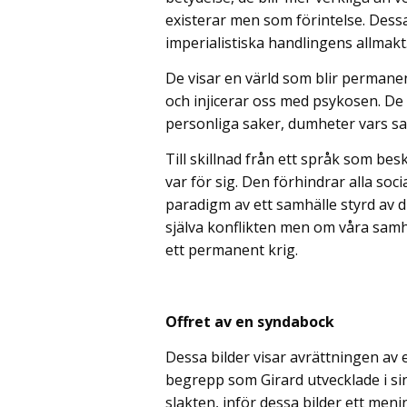
existerar men som förintelse. Dessa
imperialistiska handlingens allmakt
De visar en värld som blir perman
och injicerar oss med psykosen. De f
personliga saker, dumheter vars sa
Till skillnad från ett språk som beskr
var för sig. Den förhindrar alla soc
paradigm av ett samhälle styrd av d
själva konflikten men om våra samhä
ett permanent krig.
Offret av en syndabock
Dessa bilder visar avrättningen av
begrepp som Girard utvecklade i si
slakten, inför dessa bilder ett men