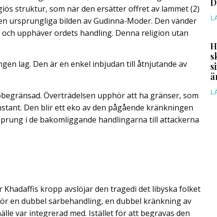
D
giös struktur, som när den ersätter offret av lammet (2)
L
 den ursprungliga bilden av Gudinna-Moder. Den vänder
 och upphäver ordets handling. Denna religion utan
H
s
en lag. Den är en enkel inbjudan till åtnjutande av
s
ä
L
kt obegränsad. Överträdelsen upphör att ha gränser, som
 konstant. Den blir ett eko av den pågående kränkningen
rsprung i de bakomliggande handlingarna till attackerna
adaffis kropp avslöjar den tragedi det libyska folket
för en dubbel särbehandling, en dubbel kränkning av
le var integrerad med. Istället för att begravas den