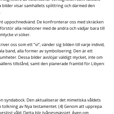
 bilder visar samhällets splittring och därmed den
.
ent uppochnedvänd. De konfronterar oss med skräcken
örstör alla relationer med de andra och vädjar bara till
mtycke vi söker.
iver oss som ett ”vi”, vänder sig bilden till varje individ,
iala band, alla former av symbolisering. Den är ett
umheter. Dessa bilder avslöjar väldigt mycket, inte om
llens tillstånd, samt den planerade framtid för Libyen:
 en syndabock. Den aktualiserar det mimetiska våldets
n tolkning av Nya testamentet. (4) Genom att upprepa
ingslöst våld. Detta blir tvångsmässigt. Även om