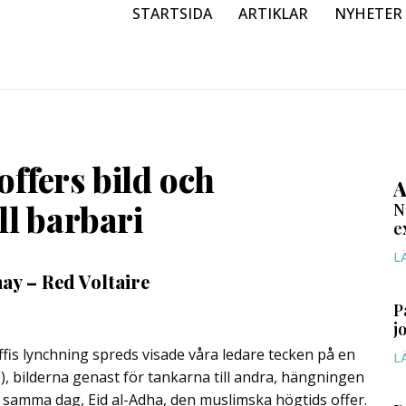
STARTSIDA
ARTIKLAR
NYHETER
ffers bild och
A
ll barbari
N
e
L
ay – Red Voltaire
P
j
s lynchning spreds visade våra ledare tecken på en
L
1), bilderna genast för tankarna till andra, hängningen
samma dag, Eid al-Adha, den muslimska högtids offer.