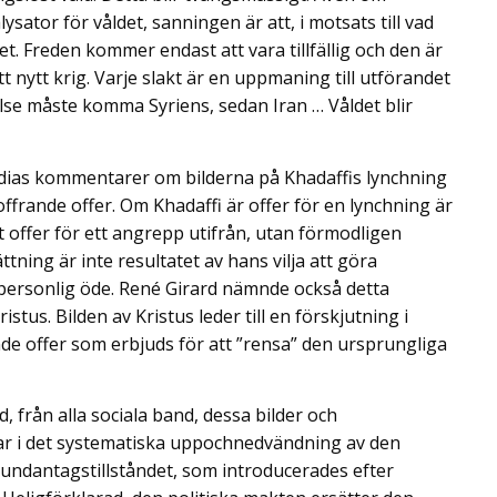
ator för våldet, sanningen är att, i motsats till vad
t. Freden kommer endast att vara tillfällig och den är
t nytt krig. Varje slakt är en uppmaning till utförandet
lse måste komma Syriens, sedan Iran … Våldet blir
edias kommentarer om bilderna på Khadaffis lynchning
ffrande offer. Om Khadaffi är offer för en lynchning är
ett offer för ett angrepp utifrån, utan förmodligen
tning är inte resultatet av hans vilja att göra
personlig öde. René Girard nämnde också detta
istus. Bilden av Kristus leder till en förskjutning i
de offer som erbjuds för att ”rensa” den ursprungliga
ld, från alla sociala band, dessa bilder och
r i det systematiska uppochnedvändning av den
undantagstillståndet, som introducerades efter