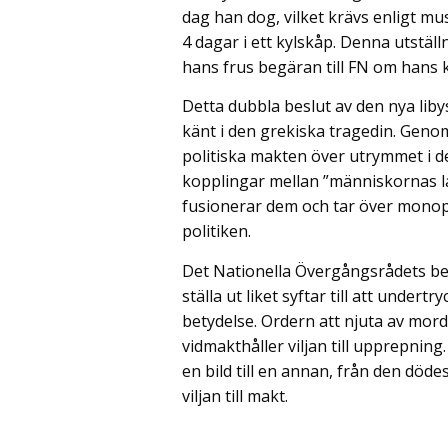
dag han dog, vilket krävs enligt mus
4 dagar i ett kylskåp. Denna utställ
hans frus begäran till FN om hans k
Detta dubbla beslut av den nya liby
känt i den grekiska tragedin. Geno
politiska makten över utrymmet i d
kopplingar mellan ”människornas l
fusionerar dem och tar över monopo
politiken.
Det Nationella Övergångsrådets bes
ställa ut liket syftar till att unde
betydelse. Ordern att njuta av mord
vidmakthåller viljan till upprepning
en bild till en annan, från den dödes
viljan till makt.