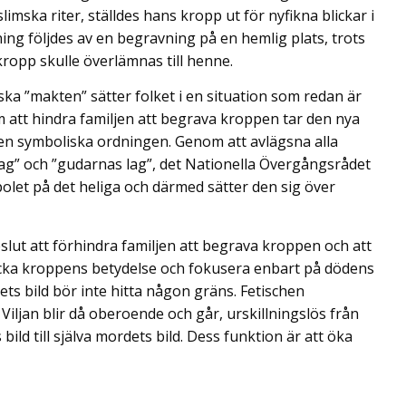
limska riter, ställdes hans kropp ut för nyfikna blickar i
ning följdes av en begravning på en hemlig plats, trots
ropp skulle överlämnas till henne.
ska ”makten” sätter folket i en situation som redan är
m att hindra familjen att begrava kroppen tar den nya
en symboliska ordningen. Genom att avlägsna alla
ag” och ”gudarnas lag”, det Nationella Övergångsrådet
let på det heliga och därmed sätter den sig över
lut att förhindra familjen att begrava kroppen och att
rtrycka kroppens betydelse och fokusera enbart på dödens
ets bild bör inte hitta någon gräns. Fetischen
. Viljan blir då oberoende och går, urskillningslös från
 bild till själva mordets bild. Dess funktion är att öka