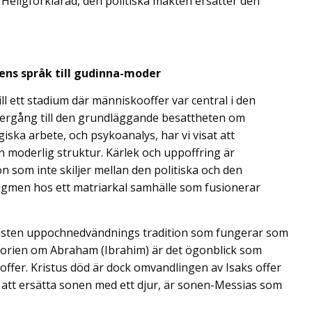
Heligförklarad, den politiska makten ersätter den
ens språk till gudinna-moder
ill ett stadium där människooffer var central i den
tergång till den grundläggande besattheten om
ska arbete, och psykoanalys, har vi visat att
n moderlig struktur. Kärlek och uppoffring är
on som inte skiljer mellan den politiska och den
igmen hos ett matriarkal samhälle som fusionerar
kristen uppochnedvändnings tradition som fungerar som
storien om Abraham (Ibrahim) är det ögonblick som
offer. Kristus död är dock omvandlingen av Isaks offer
ör att ersätta sonen med ett djur, är sonen-Messias som