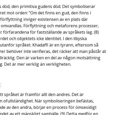
s död, den primitiva gudens död. Det symboliserar
ret mot orden: ”Om det finns en gud, den finns i
 förflyttning inviger existensen av en plats där
 omvandlas. Förflyttning och metaforens processer,
r förfarandena för fastställande av språkets lag. (8)
rdet och objektets icke identitet. I den libyska
, utanför språket. Khadaffi är en tyrann, eftersom så
r behöver inte verifieras, det räcker att man påstår at
illräcklig. Den är varken en del av någon motsättning
g. Det är mer verklig än verkligheten.
g
t språket är framför allt den andres. Det är
 ofullständighet. När symboliseringen befästas,
nde av den andra, börjar en process för ömsesidigt
ndet av ett mänskligt samhälle. (9) Detta medför en