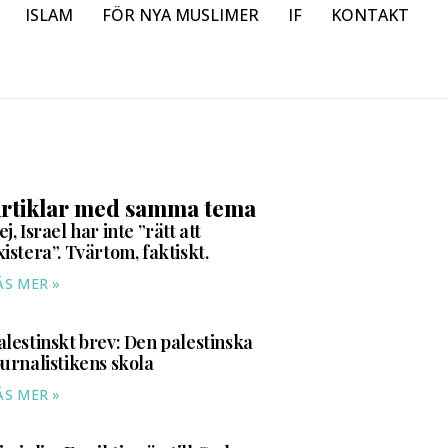
ISLAM
FÖR NYA MUSLIMER
IF
KONTAKT
rtiklar med samma tema
ej, Israel har inte ”rätt att
xistera”. Tvärtom, faktiskt.
ÄS MER »
alestinskt brev: Den palestinska
ournalistikens skola
ÄS MER »