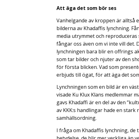
Att äga det som bör ses
Vanhelgande av kroppen är alltså en
bilderna av Khadaffis lynchning. F
media utrymmet och reproduceras stän
fångar oss även om vi inte vill det. 
lynchningen bara blir en offrings a
som tar bilder och njuter av den s
för första blicken. Vad som presen
erbjuds till ögat, för att äga det so
Lynchningen som en bild är en väste
visade Ku Klux Klans medlemmar m
gavs Khadaffi är en del av den ”kult
av KKK:s handlingar hade en stark r
samhällsordning.
I fråga om Khadaffis lynchning, de 
betydelse, de blir mer verkliga än 