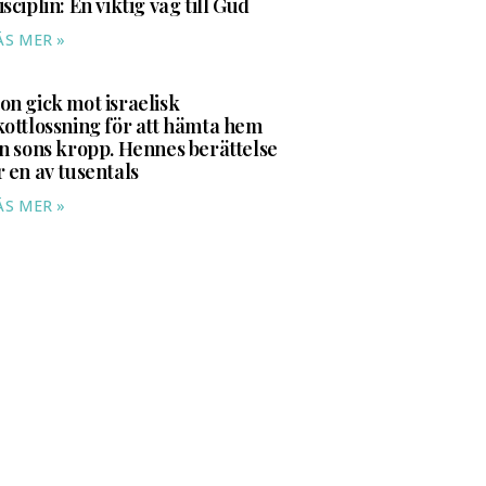
isciplin: En viktig väg till Gud
ÄS MER »
on gick mot israelisk
kottlossning för att hämta hem
in sons kropp. Hennes berättelse
r en av tusentals
ÄS MER »