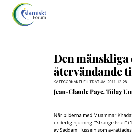
Den mänskliga o
återvändande ti
DATUM:
2011-12-28
KATEGORI:
AKTUELLT
Jean-Claude Paye, Tülay Um
När bilderna med Muammar Khadaffi
underlig njutning. ”Strange Fruit” (
av Saddam Hussein som avrättades 