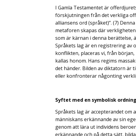
I Gamla Testamentet är offerdjuret
förskjutningen från det verkliga off
alliansens ord (språket)”. (7) Denna
metaforen skapas där verkligheten
som är kärnan i denna berättelse, ä
Språkets lag är en registrering av o
konflikten, placeras vi, från början
kallas honom. Hans regims massakre
det händer. Bilden av diktatorn är t
eller konfronterar någonting verkli
Syftet med en symbolisk ordnin
Språkets lag är accepterandet om at
människans erkännande av sin egen
genom att lära ut individens beroe
erkännande och på detta sätt, bilda