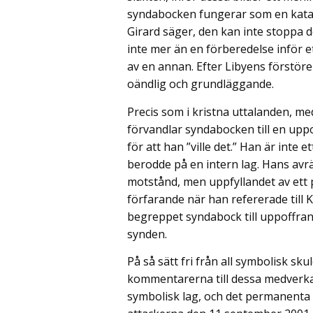
syndabocken fungerar som en katalys
Girard säger, den kan inte stoppa de
inte mer än en förberedelse inför et
av en annan. Efter Libyens förstöre
oändlig och grundläggande.
Precis som i kristna uttalanden, m
förvandlar syndabocken till en uppo
för att han ”ville det.” Han är inte 
berodde på en intern lag. Hans avrät
motstånd, men uppfyllandet av ett 
förfarande när han refererade till Kr
begreppet syndabock till uppoffran
synden.
På så sätt fri från all symbolisk sku
kommentarerna till dessa medverka
symbolisk lag, och det permanenta 