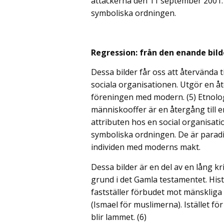
attackerna den 11 september 2001. 
symboliska ordningen.
Regression: från den enande bild
Dessa bilder får oss att återvända t
sociala organisationen. Utgör en å
föreningen med modern. (5) Etnologi
människooffer är en återgång till e
attributen hos en social organisati
symboliska ordningen. De är parad
individen med moderns makt.
Dessa bilder är en del av en lång 
grund i det Gamla testamentet. Hi
fastställer förbudet mot mänskliga 
(Ismael för muslimerna). Istället f
blir lammet. (6)