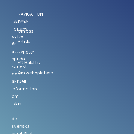
NAVIGATION
Hem
Islamisk
Forums
Om oss
syfte
Artiklar
är
att
Nyheter
sprida
Ett Halal Liv
korrekt
Om webbplatsen
och
aktuell
information
om
Islam
i
det
svenska
samhället.