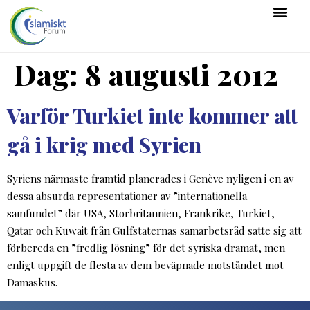
Dag:
8 augusti 2012
Varför Turkiet inte kommer att
gå i krig med Syrien
Syriens närmaste framtid planerades i Genève nyligen i en av
dessa absurda representationer av ”internationella
samfundet” där USA, Storbritannien, Frankrike, Turkiet,
Qatar och Kuwait från Gulfstaternas samarbetsråd satte sig att
förbereda en ”fredlig lösning” för det syriska dramat, men
enligt uppgift de flesta av dem beväpnade motståndet mot
Damaskus.