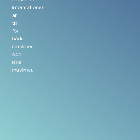
Informationen
är
till
för
både
muslimer
och
icke
muslimer.