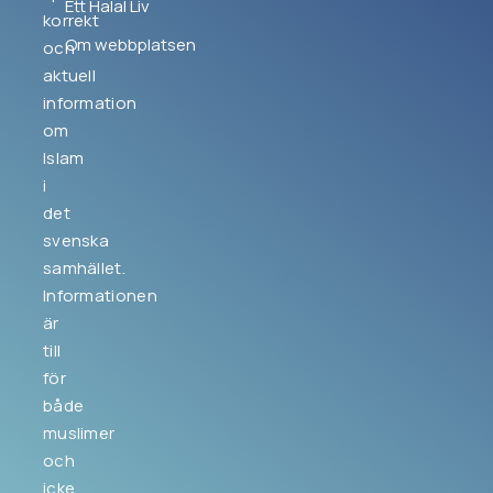
Ett Halal Liv
korrekt
Om webbplatsen
och
aktuell
information
om
Islam
i
det
svenska
samhället.
Informationen
är
till
för
både
muslimer
och
icke