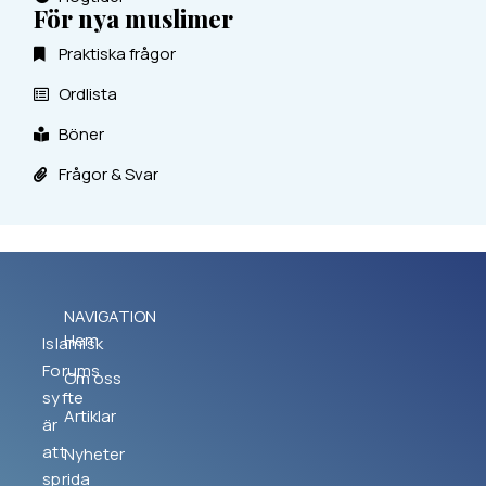
För nya muslimer
Praktiska frågor
Ordlista
Böner
Frågor & Svar
NAVIGATION
Hem
Islamisk
Forums
Om oss
syfte
Artiklar
är
att
Nyheter
sprida