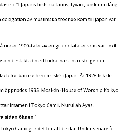
lasien. ”I Japans historia fanns, tyvärr, under en lång
n delegation av muslimska troende kom till Japan var
under 1900-talet av en grupp tatarer som var i exil
ralasien besläktad med turkarna som reste genom
ola för barn och en moské i Japan. År 1928 fick de
som öppnades 1935. Moskén (House of Worship Kaikyo
ttar imamen i Tokyo Camii, Nurullah Ayaz.
ra sidan öknen”
Tokyo Camii gör det för att be där. Under senare år