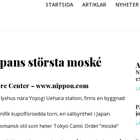
STARTSIDA
ARTIKLAR
NYHETER
apans största moské
A
N
e
ure Center – www.nippon.com
L
d lyxhus nära Yoyogi Uehara station, finns en byggnad
P
j
fik kupolförsedda torn, en sällsynthet i Japan.
L
tomansk stil som heter Tokyo Camii. Ordet ”moské”