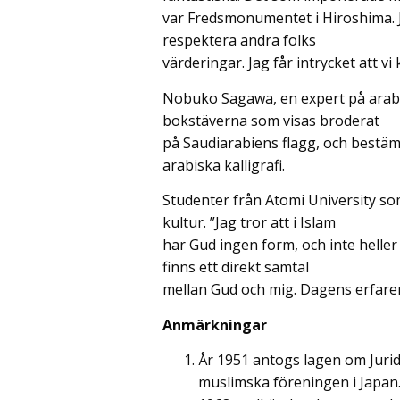
var Fredsmonumentet i Hiroshima. Jap
respektera andra folks
värderingar. Jag får intrycket att v
Nobuko Sagawa, en expert på arabis
bokstäverna som visas broderat
på Saudiarabiens flagg, och bestämde
arabiska kalligrafi.
Studenter från Atomi University so
kultur. ”Jag tror att i Islam
har Gud ingen form, och inte heller f
finns ett direkt samtal
mellan Gud och mig. Dagens erfarenh
Anmärkningar
År 1951 antogs lagen om Juri
muslimska föreningen i Japan. 