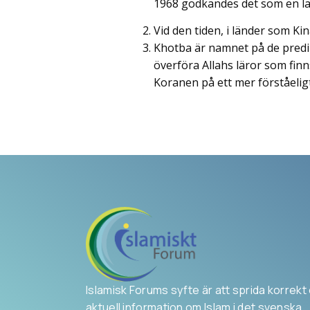
1968 godkändes det som en lag
Vid den tiden, i länder som Ki
Khotba är namnet på de predik
överföra Allahs läror som finn
Koranen på ett mer förståeligt
Islamisk Forums syfte är att sprida korrekt
aktuell information om Islam i det svenska