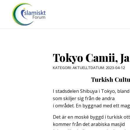
Tokyo Camii, J
DATUM:
2023-04-12
KATEGORI:
AKTUELLT
Turkish Cult
I stadsdelen Shibuya i Tokyo, blan
som skiljer sig från de andra
i området. En byggnad med ett magni
Det är en moské byggd i turkisk ot
kommer från det arabiska masjid