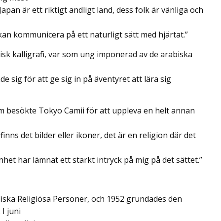
an är ett riktigt andligt land, dess folk är vänliga och
i kan kommunicera på ett naturligt sätt med hjärtat.”
k kalligrafi, var som ung imponerad av de arabiska
 sig för att ge sig in på äventyret att lära sig
m besökte Tokyo Camii för att uppleva en helt annan
inns det bilder eller ikoner, det är en religion där det
et har lämnat ett starkt intryck på mig på det sättet.”
diska Religiösa Personer, och 1952 grundades den
I juni