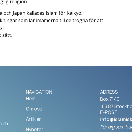
lig religion.
na och Japan kallades Islam för Kaikyo.
ningar som lär imamerna till de trogna för att
s i
 sätt.
NAVIGATION
ADRESS
Hem
Box 7149
103 87 Stockh
Om oss
E-POST
Artiklar
info@islamis
 och
För dig som har
Nyheter