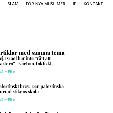
ISLAM
FÖR NYA MUSLIMER
IF
KONTAKT
rtiklar med samma tema
ej, Israel har inte ”rätt att
xistera”. Tvärtom, faktiskt.
ÄS MER »
alestinskt brev: Den palestinska
ournalistikens skola
ÄS MER »