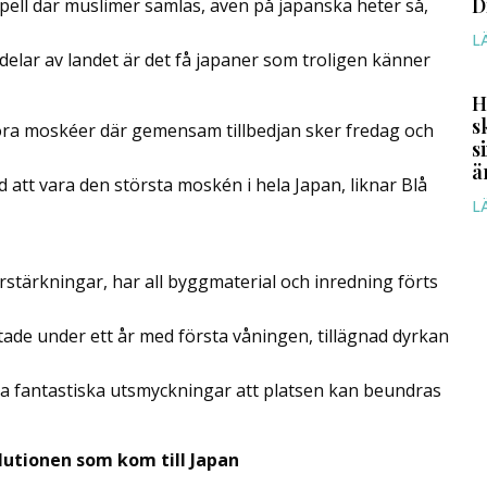
D
kapell där muslimer samlas, även på japanska heter så,
L
delar av landet är det få japaner som troligen känner
H
s
ora moskéer där gemensam tillbedjan sker fredag och
s
ä
att vara den största moskén i hela Japan, liknar Blå
L
rstärkningar, har all byggmaterial och inredning förts
ade under ett år med första våningen, tillägnad dyrkan
na fantastiska utsmyckningar att platsen kan beundras
lutionen som kom till Japan