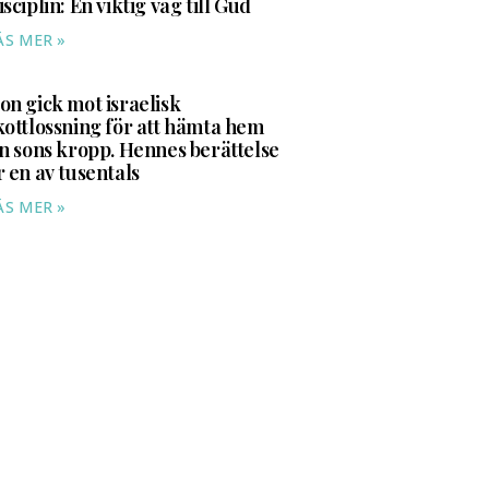
isciplin: En viktig väg till Gud
ÄS MER »
on gick mot israelisk
kottlossning för att hämta hem
in sons kropp. Hennes berättelse
r en av tusentals
ÄS MER »