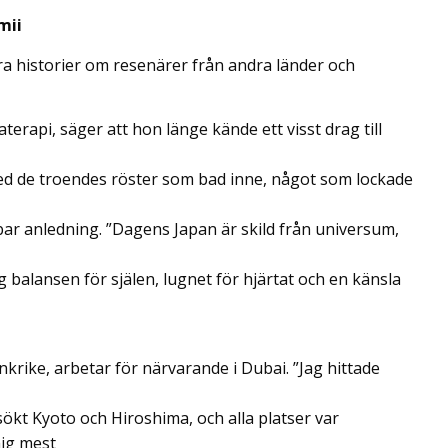
mii
höra historier om resenärer från andra länder och
erapi, säger att hon länge kände ett visst drag till
ed de troendes röster som bad inne, något som lockade
bar anledning. ”Dagens Japan är skild från universum,
g balansen för själen, lugnet för hjärtat och en känsla
nkrike, arbetar för närvarande i Dubai. ”Jag hittade
kt Kyoto och Hiroshima, och alla platser var
ig mest