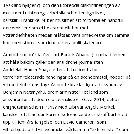
Tyskland nyligen?), och den utbredda diskrimineringen av
muslimer i utbildning, arbetsliv och offentliga livet,
särskilt i Frankrike. Ni ber muslimer att fördöma en handfull
extremister som ett existentiellt hot mot
yttrandefriheten medan ni låtsas vara omedvetna om samma
hot, men större, som innebär era politiskaledare.
Är ni inte upprörda över att Barack Obama (som bad Jemen
att hålla bakom galler den anti drone journalisten
Abdulelah Haider Shaye efter att ha dömts för
terrorismrelaterade handlingar på en skendomstol) hoppar på
yttrandefrihetens tåg? Är ni inte kräkfärdiga vid åsynen av
Benjamin Netanyahu, premiärminister i et land som
ansvarar för att döda sju journalister i Gaza 2014, delta i
enighetsmarschen i Paris? Med Bibi var Angela Merkel,
kansler i ett land där Förintelseförnekande är straffbart med
upp till fem års fängelse, och David Cameron, som
vill förbjuda att Tv:n visar icke-våldsamma ”extremister” som