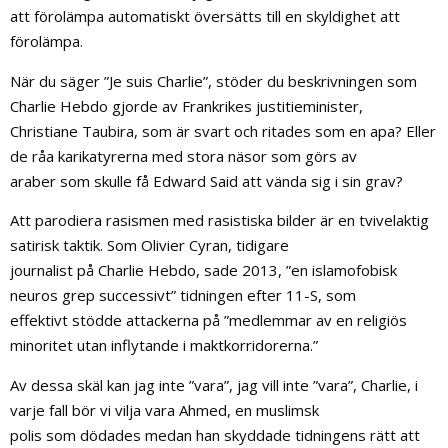
att förolämpa automatiskt översätts till en skyldighet att
förolämpa.
När du säger ”Je suis Charlie”, stöder du beskrivningen som
Charlie Hebdo gjorde av Frankrikes justitieminister,
Christiane Taubira, som är svart och ritades som en apa? Eller
de råa karikatyrerna med stora näsor som görs av
araber som skulle få Edward Said att vända sig i sin grav?
Att parodiera rasismen med rasistiska bilder är en tvivelaktig
satirisk taktik. Som Olivier Cyran, tidigare
journalist på Charlie Hebdo, sade 2013, ”en islamofobisk
neuros grep successivt” tidningen efter 11-S, som
effektivt stödde attackerna på ”medlemmar av en religiös
minoritet utan inflytande i maktkorridorerna.”
Av dessa skäl kan jag inte ”vara”, jag vill inte ”vara”, Charlie, i
varje fall bör vi vilja vara Ahmed, en muslimsk
polis som dödades medan han skyddade tidningens rätt att