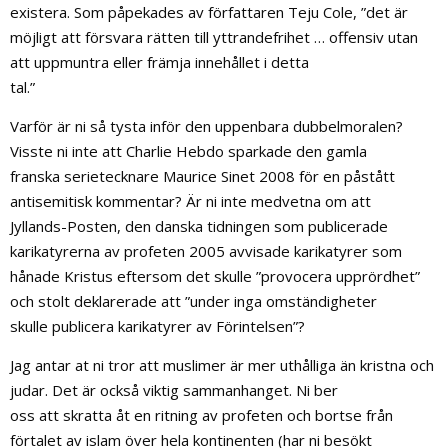
existera. Som påpekades av författaren Teju Cole, ”det är
möjligt att försvara rätten till yttrandefrihet … offensiv utan
att uppmuntra eller främja innehållet i detta
tal.”
Varför är ni så tysta inför den uppenbara dubbelmoralen?
Visste ni inte att Charlie Hebdo sparkade den gamla
franska serietecknare Maurice Sinet 2008 för en påstått
antisemitisk kommentar? Är ni inte medvetna om att
Jyllands-Posten, den danska tidningen som publicerade
karikatyrerna av profeten 2005 avvisade karikatyrer som
hånade Kristus eftersom det skulle ”provocera upprördhet”
och stolt deklarerade att ”under inga omständigheter
skulle publicera karikatyrer av Förintelsen”?
Jag antar at ni tror att muslimer är mer uthålliga än kristna och
judar. Det är också viktig sammanhanget. Ni ber
oss att skratta åt en ritning av profeten och bortse från
förtalet av islam över hela kontinenten (har ni besökt