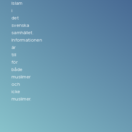
Islam
i
det
svenska
samhället.
Informationen
är
till
för
både
muslimer
och
icke
muslimer.