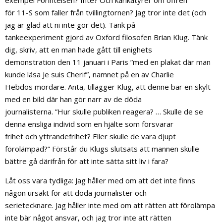
exempel Förintelsen? Inte? Och karikatyrer om offren
för 11-S som faller från tvillingtornen? Jag tror inte det (och
jag är glad att ni inte gör det). Tänk på
tankeexperiment gjord av Oxford filosofen Brian Klug. Tänk
dig, skriv, att en man hade gått till enighets
demonstration den 11 januari i Paris ”med en plakat där man
kunde läsa Je suis Cherif”, namnet på en av Charlie
Hebdos mördare. Anta, tillägger Klug, att denne bar en skylt
med en bild där han gör narr av de döda
journalisterna. ”Hur skulle publiken reagera? … Skulle de se
denna ensliga individ som en hjälte som försvarar
frihet och yttrandefrihet? Eller skulle de vara djupt
förolämpad?” Förstår du Klugs slutsats att mannen skulle
bättre gå därifrån för att inte sätta sitt liv i fara?
Låt oss vara tydliga: Jag håller med om att det inte finns
någon ursäkt för att döda journalister och
serietecknare. Jag håller inte med om att rätten att förolämpa
inte bär något ansvar, och jag tror inte att rätten