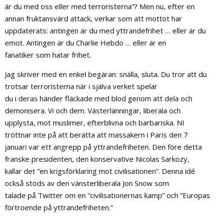
är du med oss eller med terroristerna”? Men nu, efter en
annan fruktansvärd attack, verkar som att mottot har
uppdaterats: antingen är du med yttrandefrihet … eller är du
emot. Antingen är du Charlie Hebdo … eller är en
fanatiker som hatar frihet.
Jag skriver med en enkel begäran: snälla, sluta. Du tror att du
trotsar terroristerna när i själva verket spelar
du i deras händer fläckade med blod genom att dela och
demonisera. Vi och dem. Västerlänningar, liberala och
upplysta, mot muslimer, efterblivna och barbariska. NI
tröttnar inte på att berätta att massakern i Paris den 7
januari var ett angrepp på yttrandefriheten. Den före detta
franske presidenten, den konservative Nicolas Sarkozy,
kallar det ”en krigsförklaring mot civilisationen”. Denna idé
också stöds av den vänsterliberala Jon Snow som
talade på Twitter om en ”civilisationernas kamp” och ”Europas
förtroende på yttrandefriheten.”