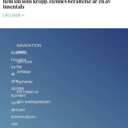
hem sin sons kropp. Hennes berättelse är en av
tusentals
LÄS MER »
NAVIGATION
Hem
Islamisk
Forums
Om oss
syfte
Artiklar
är
att
Nyheter
sprida
Ett Halal Liv
korrekt
Om webbplatsen
och
aktuell
information
om