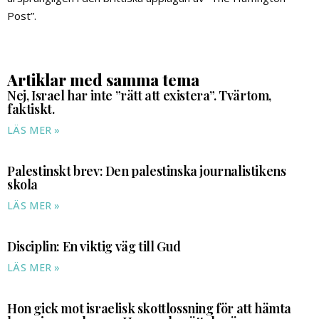
Post”.
Artiklar med samma tema
Nej, Israel har inte ”rätt att existera”. Tvärtom,
faktiskt.
LÄS MER »
Palestinskt brev: Den palestinska journalistikens
skola
LÄS MER »
Disciplin: En viktig väg till Gud
LÄS MER »
Hon gick mot israelisk skottlossning för att hämta