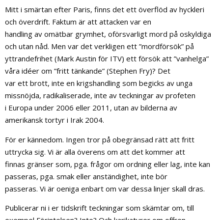
Mitt i smärtan efter Paris, finns det ett överflöd av hyckleri
och överdrift. Faktum är att attacken var en
handling av omätbar grymhet, oförsvarligt mord på oskyldiga
och utan nåd. Men var det verkligen ett ”mordförsök” på
yttrandefrihet (Mark Austin för ITV) ett försök att ”vanhelga”
våra idéer om ”fritt tänkande” (Stephen Fry)? Det
var ett brott, inte en krigshandling som begicks av unga
missnöjda, radikaliserade, inte av teckningar av profeten
i Europa under 2006 eller 2011, utan av bilderna av
amerikansk tortyr i Irak 2004.
För er kännedom. Ingen tror på obegränsad rätt att fritt
uttrycka sig. Vi är alla överens om att det kommer att
finnas gränser som, pga. frågor om ordning eller lag, inte kan
passeras, pga. smak eller anständighet, inte bör
passeras. Vi är oeniga enbart om var dessa linjer skall dras.
Publicerar ni i er tidskrift teckningar som skämtar om, till