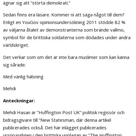
ägnar sig att ”störta demokrati.”
Sedan finns era läsare. Kommer ni att säga något till dem?
Enligt en YouGov opinionsundersökning 2011 stödde 82 %
av väljarna åtalet av demonstranterna som brände vallmo,
symbol för de brittiska soldaterna som dödades under andra
världskriget.
Det verkar som om det är inte bara muslimer som kan känna
sig sårade.
Med vänlig hälsning
Mehdi
Anteckningar:
Mehdi Hasan är ”Huffington Post UK” politisk regissör och
bidragsgivare till ”New Statesman, där denna artikel
publicerades också. Det här inlägget publicerades
ursprungligen i den brittiska upplagan av ”The Huffington