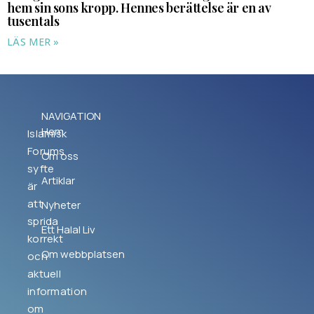
hem sin sons kropp. Hennes berättelse är en av
tusentals
LÄS MER »
NAVIGATION
Hem
Islamisk
Forums
Om oss
syfte
Artiklar
är
att
Nyheter
sprida
Ett Halal Liv
korrekt
Om webbplatsen
och
aktuell
information
om