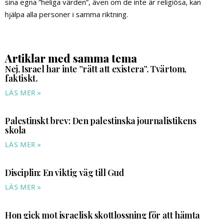
sina egna ”heliga värden”, även om de inte är religiösa, kan
hjälpa alla personer i samma riktning.
Artiklar med samma tema
Nej, Israel har inte ”rätt att existera”. Tvärtom,
faktiskt.
LÄS MER »
Palestinskt brev: Den palestinska journalistikens
skola
LÄS MER »
Disciplin: En viktig väg till Gud
LÄS MER »
Hon gick mot israelisk skottlossning för att hämta