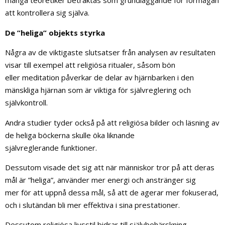
många teoretiker betraktas som grundläggande för förmågan
att kontrollera sig själva.
De ”heliga” objekts styrka
Några av de viktigaste slutsatser från analysen av resultaten
visar till exempel att religiösa ritualer, såsom bön
eller meditation påverkar de delar av hjärnbarken i den
mänskliga hjärnan som är viktiga för självreglering och
självkontroll.
Andra studier tyder också på att religiösa bilder och läsning av
de heliga böckerna skulle öka liknande
självreglerande funktioner.
Dessutom visade det sig att när människor tror på att deras
mål är ”heliga”, använder mer energi och anstränger sig
mer för att uppnå dessa mål, så att de agerar mer fokuserad,
och i slutändan bli mer effektiva i sina prestationer.
Dessutom religiösa livsstil bidrar till självbehärskning