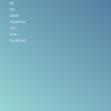
till
för
både
muslimer
och
icke
muslimer.