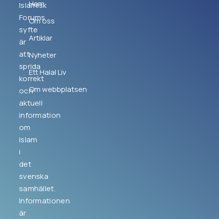
Hem
Islamisk
Forums
Om oss
syfte
Artiklar
är
att
Nyheter
sprida
Ett Halal Liv
korrekt
Om webbplatsen
och
aktuell
information
om
Islam
i
det
svenska
samhället.
Informationen
är