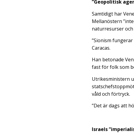
”Geopolitisk age
Samtidigt har Venez
Mellanöstern ”inte 
naturresurser och u
”Sionism fungerar 
Caracas.
Han betonade Venez
fast för folk som b
Utrikesministern 
statschefstoppmöte
våld och förtryck.
”Det är dags att h
Israels ”imperial