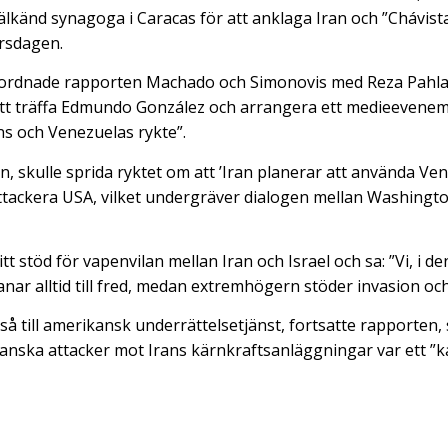
älkänd synagoga i Caracas för att anklaga Iran och ”Chávist
rsdagen.
ordnade rapporten Machado och Simonovis med Reza Pahlavi,
att träffa Edmundo González och arrangera ett medieevenema
ans och Venezuelas rykte”.
n, skulle sprida ryktet om att ’Iran planerar att använda V
attackera USA, vilket undergräver dialogen mellan Washingto
itt stöd för vapenvilan mellan Iran och Israel och sa: ”Vi, i d
ar alltid till fred, medan extremhögern stöder invasion och
å till amerikansk underrättelsetjänst, fortsatte rapporten
nska attacker mot Irans kärnkraftsanläggningar var ett ”ka