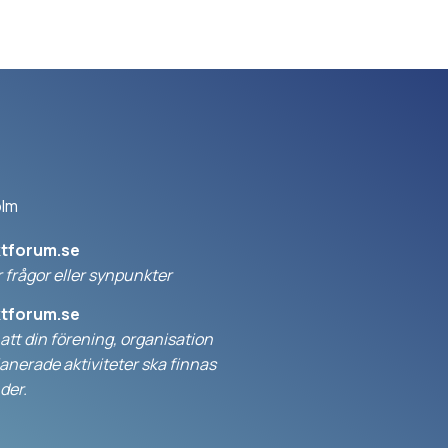
olm
ktforum.se
 frågor eller synpunkter
ktforum.se
l att din förening, organisation
anerade aktiviteter ska finnas
der.