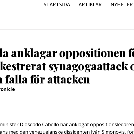
STARTSIDA
ARTIKLAR
NYHETER
la anklagar oppositionen f
rkestrerat synagogaattack 
n falla för attacken
ronicle
sminister Diosdado Cabello har anklagat oppositionsledaren
ns med den venezuelanske dissidenten Iván Simonovis, för 