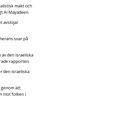
listisk makt och
igt Al Mayadeen.
t avslöjar
eherans svar på
 av den israeliska
erade rapporten.
 den israeliska
t genom att
n mot folken i