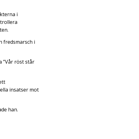
kterna i
trollera
ten.
n fredsmarsch i
 ”Vår röst står
ett
ella insatser mot
ade han.