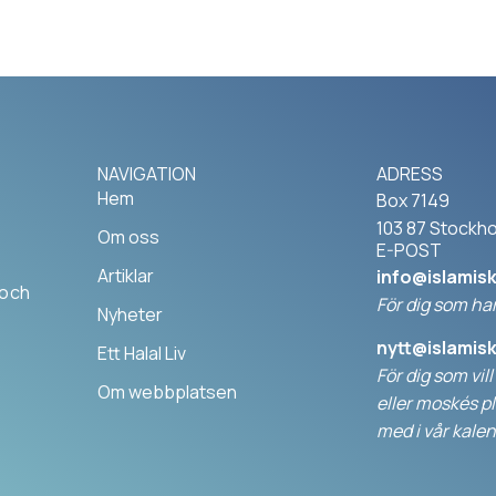
NAVIGATION
ADRESS
Hem
Box 7149
103 87 Stockh
Om oss
E-POST
Artiklar
info@islamis
 och
För dig som har
Nyheter
nytt@islamis
Ett Halal Liv
För dig som vil
Om webbplatsen
elle
r moskés pl
med i vår kalen