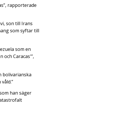
as”, rapporterade
 son till Irans
ng som syftar till
enezuela som en
n och Caracas'”,
en bolivarianska
 våld.”
, som han säger
tastrofalt