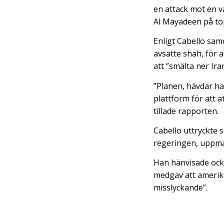
en attack mot en v
Al Mayadeen på to
Enligt Cabello sam
avsatte shah, för 
att ”smälta ner Ir
”Planen, hävdar ha
plattform för att 
tillade rapporten.
Cabello uttryckte s
regeringen, uppman
Han hänvisade ocks
medgav att amerika
misslyckande”.