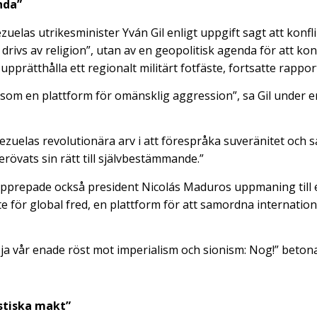
nda”
uelas utrikesminister Yván Gil enligt uppgift sagt att konfli
drivs av religion”, utan av en geopolitisk agenda för att kon
pprätthålla ett regionalt militärt fotfäste, fortsatte rappor
som en plattform för omänsklig aggression”, sa Gil under e
uelas revolutionära arv i att förespråka suveränitet och sa
erövats sin rätt till självbestämmande.”
upprepade också president Nicolás Maduros uppmaning till 
 för global fred, en plattform för att samordna internation
öja vår enade röst mot imperialism och sionism: Nog!” beton
istiska makt”