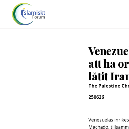
Venezue
att ha o
låtit Ira
The Palestine Ch
250626
Venezuelas inrike
Machado, tillsamma