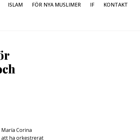
ISLAM
FÖR NYA MUSLIMER
IF
KONTAKT
ör
och
 María Corina
att ha orkestrerat