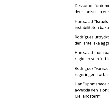
Dessutom fördömde
den sionistiska en
Han sa att ”Israels
instabiliteten bako
Rodríguez uttryckt
den israeliska agg
Han sa att inom ba
regimen som ”ett l
Rodríguez ”varnade
regeringen, förbli
Han ”uppmanade det
avveckla den ’sion
Mellanöstern”.