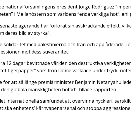
 nationalförsamlingens president Jorge Rodríguez ”imperia
heten” i Mellanöstern som världens ”enda verkliga hot”, enl
 senaste agerande har förlorat sin avskräckande effekt, vilke
m deras bild av styrka”.
e solidaritet med palestinierna och Iran och applåderade T
ressionen mot dess suveränitet.
ra 12 dagar bevittnade världen den destruktiva verkligheten
itet tigerpapper” vars Iron Dome vacklade under tryck, not
 för att så länge premiärminister Benjamin Netanyahu leder
r den globala mänskligheten hotad”, tillade rapporten.
 internationella samfundet att övervinna hyckleri, särskil
istiska enhetens’ kärnvapenarsenal och stoppa aggressione