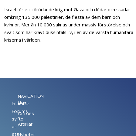
Israel för ett förödande krig mot Gaza och dödar och skadar
omkring 135 000 palestinier, de flesta av dem barn och
kvinnor. Mer än 10 000 saknas under massiv förstörelse och
svält som har krävt dussintals liv, i en av de värsta humanitära
kriserna i världen.
NAVIGATION
Hem
Islamisk
Forums
Om oss
syfte
Artiklar
är
att
Nyheter