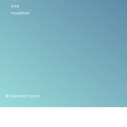
icke
muslimer.
© Islamiskt Forum