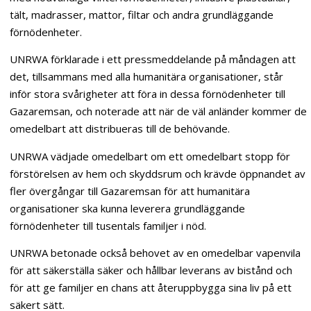
tält, madrasser, mattor, filtar och andra grundläggande
förnödenheter.
UNRWA förklarade i ett pressmeddelande på måndagen att
det, tillsammans med alla humanitära organisationer, står
inför stora svårigheter att föra in dessa förnödenheter till
Gazaremsan, och noterade att när de väl anländer kommer de
omedelbart att distribueras till de behövande.
UNRWA vädjade omedelbart om ett omedelbart stopp för
förstörelsen av hem och skyddsrum och krävde öppnandet av
fler övergångar till Gazaremsan för att humanitära
organisationer ska kunna leverera grundläggande
förnödenheter till tusentals familjer i nöd.
UNRWA betonade också behovet av en omedelbar vapenvila
för att säkerställa säker och hållbar leverans av bistånd och
för att ge familjer en chans att återuppbygga sina liv på ett
säkert sätt.