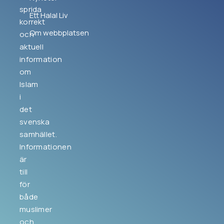
sprida
Ett Halal Liv
korrekt
Om webbplatsen
och
aktuell
information
om
Islam
i
det
svenska
samhället.
Informationen
är
till
för
både
muslimer
och