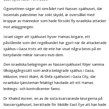
Ögonvittnen säger att området runt Nasser-sjukhuset, där
tusentals palestinier har sökt skydd, är översållat med
kroppar av människor som hade försökt fly israeliska attacker
mot anläggningen.
Israel säger att sjukhuset hyser Hamas-krigare, ett
påstående som det regelbundet har gjort när de attackerade
sjukhus i Gaza trots att de inte har visat några bevis på en
betydande militär närvaro inuti dem.
Den israeliska belägringen av Nassersjukhuset följer samma
tillvägagångssätt som andra belägrade sjukhus i Gaza,
inklusive, mest ökänt, Al-Shifa-sjukhuset i Gaza City, där
israeliska tjänstemän felaktigt hävdade att ett Hamas
lednings- och kontrollcenter fanns.
Dr Khaled Asreer, en av de sista kvarvarande kirurgerna på
Nassersjukhuset, berättade för Middle East Eye att han hade