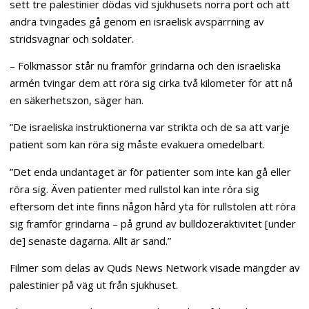
sett tre palestinier dödas vid sjukhusets norra port och att
andra tvingades gå genom en israelisk avspärrning av
stridsvagnar och soldater.
– Folkmassor står nu framför grindarna och den israeliska
armén tvingar dem att röra sig cirka två kilometer för att nå
en säkerhetszon, säger han.
”De israeliska instruktionerna var strikta och de sa att varje
patient som kan röra sig måste evakuera omedelbart.
”Det enda undantaget är för patienter som inte kan gå eller
röra sig. Även patienter med rullstol kan inte röra sig
eftersom det inte finns någon hård yta för rullstolen att röra
sig framför grindarna – på grund av bulldozeraktivitet [under
de] senaste dagarna. Allt är sand.”
Filmer som delas av Quds News Network visade mängder av
palestinier på väg ut från sjukhuset.