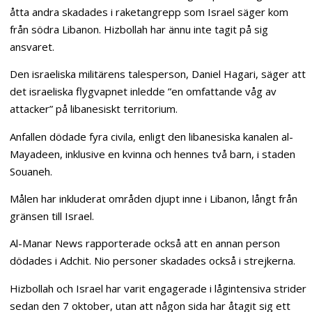
åtta andra skadades i raketangrepp som Israel säger kom
från södra Libanon. Hizbollah har ännu inte tagit på sig
ansvaret.
Den israeliska militärens talesperson, Daniel Hagari, säger att
det israeliska flygvapnet inledde ”en omfattande våg av
attacker” på libanesiskt territorium.
Anfallen dödade fyra civila, enligt den libanesiska kanalen al-
Mayadeen, inklusive en kvinna och hennes två barn, i staden
Souaneh.
Målen har inkluderat områden djupt inne i Libanon, långt från
gränsen till Israel.
Al-Manar News rapporterade också att en annan person
dödades i Adchit. Nio personer skadades också i strejkerna.
Hizbollah och Israel har varit engagerade i lågintensiva strider
sedan den 7 oktober, utan att någon sida har åtagit sig ett