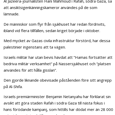
Al Jazeera-journalisten Hani Mahmoud i Rafah, södra Gaza, sa
att ansiktsigenkänningskameror användes på de som
lämnade.
De människor som flyr från sjukhuset har redan fördrivits,
ibland vid flera tillfällen, sedan kriget började i oktober.
Med mycket av Gazas civila infrastruktur förstörd, har dessa
palestinier ingenstans att ta vägen.
Israels militär har utan bevis hävdat att ”Hamas fortsätter att
bedriva militär verksamhet” på Nassersjukhuset och ”platsen
användes för att hålla gisslan”.
Den gjorde liknande obevisade påståenden före sitt angrepp
på Al-Shifa.
Israels premiärminister Benjamin Netanyahu har förklarat sin
avsikt att göra staden Rafah i södra Gaza till nästa fokus i
hans förödande kampanj, som hittills har dödat mer än 28 000