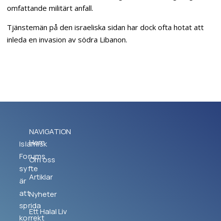
omfattande militärt anfall.
Tjänstemän på den israeliska sidan har dock ofta hotat att
inleda en invasion av södra Libanon.
NAVIGATION
Hem
Islamisk
Forums
Om oss
syfte
Artiklar
är
att
Nyheter
sprida
Ett Halal Liv
korrekt