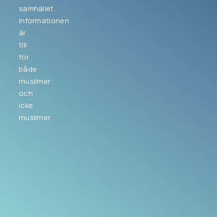
samhället.
Informationen
är
till
för
både
muslimer
och
icke
muslimer.