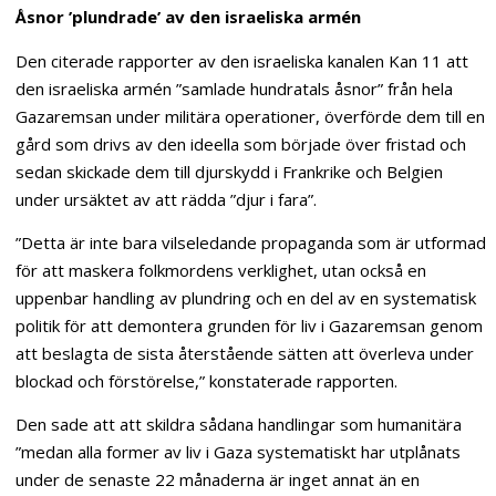
Åsnor ’plundrade’ av den israeliska armén
Den citerade rapporter av den israeliska kanalen Kan 11 att
den israeliska armén ”samlade hundratals åsnor” från hela
Gazaremsan under militära operationer, överförde dem till en
gård som drivs av den ideella som började över fristad och
sedan skickade dem till djurskydd i Frankrike och Belgien
under ursäktet av att rädda ”djur i fara”.
”Detta är inte bara vilseledande propaganda som är utformad
för att maskera folkmordens verklighet, utan också en
uppenbar handling av plundring och en del av en systematisk
politik för att demontera grunden för liv i Gazaremsan genom
att beslagta de sista återstående sätten att överleva under
blockad och förstörelse,” konstaterade rapporten.
Den sade att att skildra sådana handlingar som humanitära
”medan alla former av liv i Gaza systematiskt har utplånats
under de senaste 22 månaderna är inget annat än en