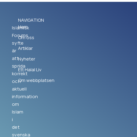
NAVIGATION
Hem
Islamisk
Forums
Om oss
syfte
Artiklar
är
att
Nyheter
sprida
Ett Halal Liv
korrekt
Om webbplatsen
och
aktuell
information
om
Islam
i
det
svenska