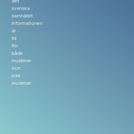
det
svenska
samhället.
Informationen
är
till
för
både
muslimer
och
icke
muslimer.