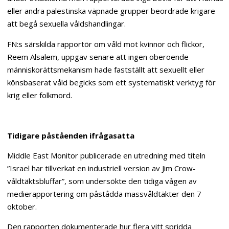
eller andra palestinska väpnade grupper beordrade krigare
att begå sexuella våldshandlingar.
FN:s särskilda rapportör om våld mot kvinnor och flickor,
Reem Alsalem, uppgav senare att ingen oberoende
människorättsmekanism hade fastställt att sexuellt eller
könsbaserat våld begicks som ett systematiskt verktyg för
krig eller folkmord.
Tidigare påståenden ifrågasatta
Middle East Monitor publicerade en utredning med titeln
”Israel har tillverkat en industriell version av Jim Crow-
våldtäktsbluffar”, som undersökte den tidiga vågen av
medierapportering om påstådda massvåldtäkter den 7
oktober.
Den rapporten dokumenterade hur flera vitt spridda