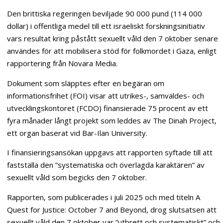
Den brittiska regeringen beviljade 90 000 pund (114 000
dollar) i offentliga medel till ett israeliskt forskningsinitiativ
vars resultat kring påstått sexuellt våld den 7 oktober senare
användes för att mobilisera stöd för folkmordet i Gaza, enligt
rapportering från Novara Media.
Dokument som släpptes efter en begäran om
informationsfrihet (FOI) visar att utrikes-, samväldes- och
utvecklingskontoret (FCDO) finansierade 75 procent av ett
fyra månader långt projekt som leddes av The Dinah Project,
ett organ baserat vid Bar-Ilan University.
I finansieringsansökan uppgavs att rapporten syftade till att
fastställa den ”systematiska och överlagda karaktären” av
sexuellt våld som begicks den 7 oktober.
Rapporten, som publicerades i juli 2025 och med titeln A
Quest for Justice: October 7 and Beyond, drog slutsatsen att
sexuellt våld den 7 oktober var ”utbrett och systematiskt” och