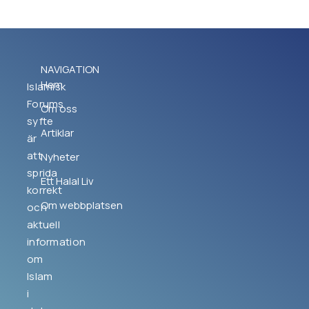
NAVIGATION
Hem
Islamisk
Forums
Om oss
syfte
Artiklar
är
att
Nyheter
sprida
Ett Halal Liv
korrekt
Om webbplatsen
och
aktuell
information
om
Islam
i