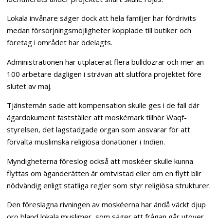
Lokala invånare säger dock att hela familjer har fördrivits
medan försörjningsmöjligheter kopplade till butiker och
företag i området har ödelagts.
Administrationen har utplacerat flera bulldozrar och mer än
100 arbetare dagligen i strävan att slutföra projektet före
slutet av maj.
Tjänstemän sade att kompensation skulle ges i de fall där
ägardokument fastställer att moskémark tillhör Waqf-
styrelsen, det lagstadgade organ som ansvarar för att
förvalta muslimska religiösa donationer i Indien.
Myndigheterna föreslog också att moskéer skulle kunna
flyttas om äganderätten är omtvistad eller om en flytt blir
nödvändig enligt statliga regler som styr religiösa strukturer.
Den föreslagna rivningen av moskéerna har ändå väckt djup
oro bland lokala muslimer, som säger att frågan går utöver