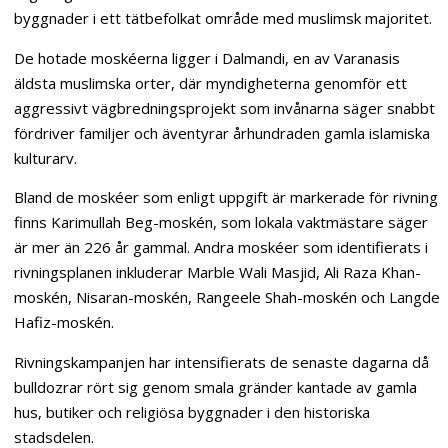
byggnader i ett tätbefolkat område med muslimsk majoritet.
De hotade moskéerna ligger i Dalmandi, en av Varanasis
äldsta muslimska orter, där myndigheterna genomför ett
aggressivt vägbredningsprojekt som invånarna säger snabbt
fördriver familjer och äventyrar århundraden gamla islamiska
kulturarv.
Bland de moskéer som enligt uppgift är markerade för rivning
finns Karimullah Beg-moskén, som lokala vaktmästare säger
är mer än 226 år gammal. Andra moskéer som identifierats i
rivningsplanen inkluderar Marble Wali Masjid, Ali Raza Khan-
moskén, Nisaran-moskén, Rangeele Shah-moskén och Langde
Hafiz-moskén.
Rivningskampanjen har intensifierats de senaste dagarna då
bulldozrar rört sig genom smala gränder kantade av gamla
hus, butiker och religiösa byggnader i den historiska
stadsdelen.