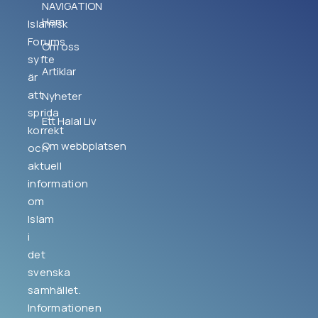
NAVIGATION
Hem
Islamisk
Forums
Om oss
syfte
Artiklar
är
att
Nyheter
sprida
Ett Halal Liv
korrekt
Om webbplatsen
och
aktuell
information
om
Islam
i
det
svenska
samhället.
Informationen