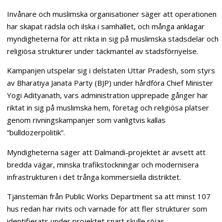
Invånare och muslimska organisationer säger att operationen
har skapat rädsla och ilska i samhället, och många anklagar
myndigheterna för att rikta in sig på muslimska stadsdelar och
religiösa strukturer under täckmantel av stadsförnyelse.
Kampanjen utspelar sig i delstaten Uttar Pradesh, som styrs
av Bharatiya Janata Party (BJP) under hårdföra Chief Minister
Yogi Adityanath, vars administration upprepade gånger har
riktat in sig på muslimska hem, företag och religiösa platser
genom rivningskampanjer som vanligtvis kallas
”bulldozerpolitik”.
Myndigheterna säger att Dalmandi-projektet är avsett att
bredda vägar, minska trafikstockningar och modernisera
infrastrukturen i det trånga kommersiella distriktet.
Tjänstemän från Public Works Department sa att minst 107
hus redan har rivits och varnade för att fler strukturer som
identifierats under projektet snart skulle röjas.