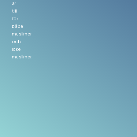
är
till
för
både
muslimer
och
icke
muslimer.