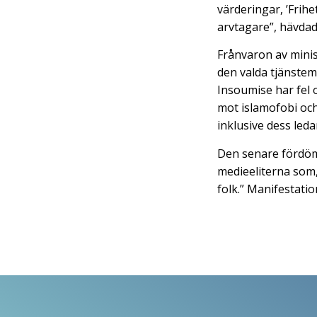
värderingar, ’Frih
arvtagare”, hävdad
Frånvaron av minis
den valda tjänstem
Insoumise har fel 
mot islamofobi och
inklusive dess led
Den senare fördöm
medieeliterna som, 
folk.” Manifestati