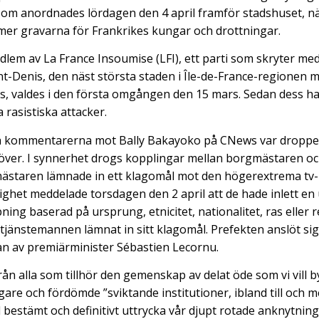
m anordnades lördagen den 4 april framför stadshuset, 
mer gravarna för Frankrikes kungar och drottningar.
em av La France Insoumise (LFI), ett parti som skryter me
aint-Denis, den näst största staden i Île-de-France-regionen 
is, valdes i den första omgången den 15 mars. Sedan dess ha
 rasistiska attacker.
a kommentarerna mot Bally Bakayoko på CNews var droppe
över. I synnerhet drogs kopplingar mellan borgmästaren oc
mästaren lämnade in ett klagomål mot den högerextrema tv
ghet meddelade torsdagen den 2 april att de hade inlett en
ning baserad på ursprung, etnicitet, nationalitet, ras eller r
 tjänstemannen lämnat in sitt klagomål. Prefekten anslöt sig t
ran av premiärminister Sébastien Lecornu.
rån alla som tillhör den gemenskap av delat öde som vi vill 
ngare och fördömde ”sviktande institutioner, ibland till och 
ill bestämt och definitivt uttrycka vår djupt rotade anknytning