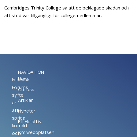
Cambridges Trinity College sa att de beklagade skadan och
att stöd var tillgängligt för collegemedlemmar.
NAVIGATION
Hem
Islamisk
Forums
Om oss
syfte
Artiklar
är
att
Nyheter
sprida
Ett Halal Liv
korrekt
Om webbplatsen
och