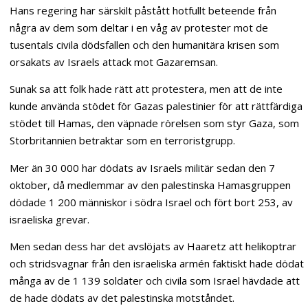
Hans regering har särskilt påstått hotfullt beteende från
några av dem som deltar i en våg av protester mot de
tusentals civila dödsfallen och den humanitära krisen som
orsakats av Israels attack mot Gazaremsan.
Sunak sa att folk hade rätt att protestera, men att de inte
kunde använda stödet för Gazas palestinier för att rättfärdiga
stödet till Hamas, den väpnade rörelsen som styr Gaza, som
Storbritannien betraktar som en terroristgrupp.
Mer än 30 000 har dödats av Israels militär sedan den 7
oktober, då medlemmar av den palestinska Hamasgruppen
dödade 1 200 människor i södra Israel och fört bort 253, av
israeliska grevar.
Men sedan dess har det avslöjats av Haaretz att helikoptrar
och stridsvagnar från den israeliska armén faktiskt hade dödat
många av de 1 139 soldater och civila som Israel hävdade att
de hade dödats av det palestinska motståndet.