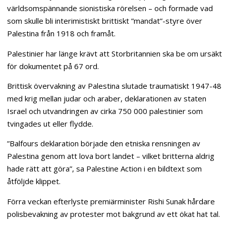
världsomspännande sionistiska rörelsen – och formade vad
som skulle bli interimistiskt brittiskt ”mandat”-styre över
Palestina från 1918 och framåt.
Palestinier har länge krävt att Storbritannien ska be om ursäkt
för dokumentet på 67 ord.
Brittisk övervakning av Palestina slutade traumatiskt 1947-48
med krig mellan judar och araber, deklarationen av staten
Israel och utvandringen av cirka 750 000 palestinier som
tvingades ut eller flydde.
”Balfours deklaration började den etniska rensningen av
Palestina genom att lova bort landet – vilket britterna aldrig
hade rätt att göra”, sa Palestine Action i en bildtext som
åtföljde klippet.
Förra veckan efterlyste premiärminister Rishi Sunak hårdare
polisbevakning av protester mot bakgrund av ett ökat hat tal.